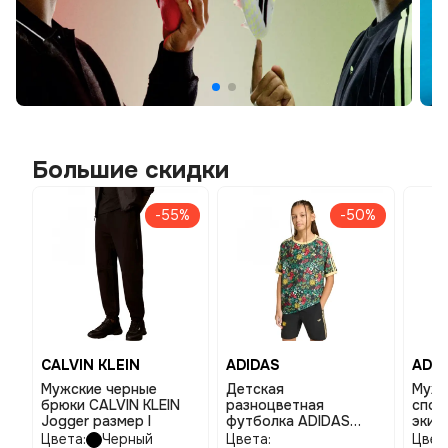
Большие скидки
-55%
-50%
CALVIN KLEIN
ADIDAS
ADID
Мужские черные
Детская
Мужс
брюки CALVIN KLEIN
разноцветная
спор
Jogger размер l
футболка ADIDAS
экип
Liberty Tee размер 128
Tiro
Цвета:
Черный
Цвета:
Цвет