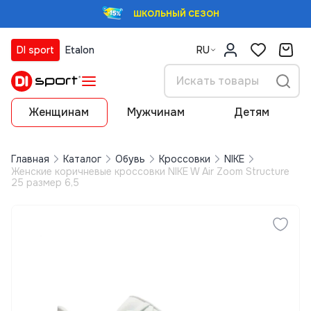
ШКОЛЬНЫЙ СЕЗОН
DI sport
Etalon
RU
Женщинам
Мужчинам
Детям
Главная
Каталог
Обувь
Кроссовки
NIKE
Женские коричневые кроссовки NIKE W Air Zoom Structure
25 размер 6,5