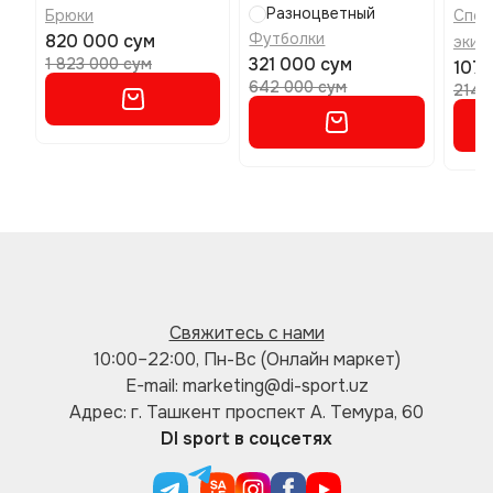
Разноцветный
Брюки
Спор
Футболки
820 000 сум
экип
321 000 сум
1 823 000 сум
107 
642 000 сум
214 
Свяжитесь с нами
10:00–22:00, Пн-Вс (Онлайн маркет)
E-mail: marketing@di-sport.uz
Адрес: г. Ташкент проспект А. Темура, 60
DI sport в соцсетях