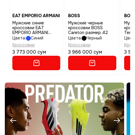
EA7 EMPORIO ARMANI
BOSS
BOS
Мужские синие
Мужские черные
Мужс
кроссовки EA7
кроссовки BOSS
крос
EMPORIO ARMANI
Careton размер 42
Tenn
Sneaker Black And
разм
Цвета:
Синий
Цвета:
Черный
Цвет
White Suede размер 9
Кроссовки
Кроссовки
Крос
3 773 000 сум
3 966 000 сум
3 93