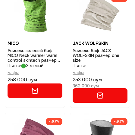
MICO
JACK WOLFSKIN
Унисекс зеленый баф
Унисекс баф JACK
MICO Neck warmer warm
WOLFSKIN размер one
control skintech размер
size
one size
Цвета:
Зеленый
Цвета:
Бафы
Бафы
258 000 сум
253 000 сум
362 000 сум
-30%
-30%