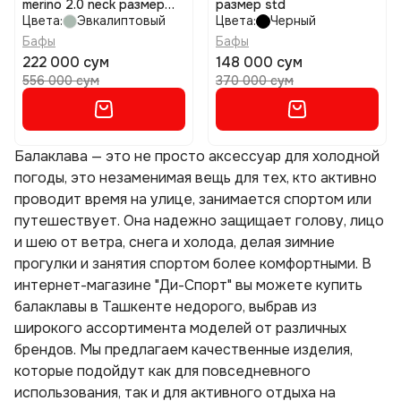
merino 2.0 neck размер
размер std
std
Цвета:
Эвкалиптовый
Цвета:
Черный
Бафы
Бафы
222 000 сум
148 000 сум
556 000 сум
370 000 сум
Балаклава — это не просто аксессуар для холодной
погоды, это незаменимая вещь для тех, кто активно
проводит время на улице, занимается спортом или
путешествует. Она надежно защищает голову, лицо
и шею от ветра, снега и холода, делая зимние
прогулки и занятия спортом более комфортными. В
интернет-магазине "Ди-Спорт" вы можете купить
балаклавы в Ташкенте недорого, выбрав из
широкого ассортимента моделей от различных
брендов. Мы предлагаем качественные изделия,
которые подойдут как для повседневного
использования, так и для активного отдыха на