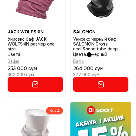
JACK WOLFSKIN
SALOMON
Унисекс баф JACK
Унисекс черный баф
WOLFSKIN размер one
SALOMON Cross
size
neck&head tube deep
black размер ns
Цвета:
Цвета:
Черный
Бафы
Бафы
253 000 сум
264 000 сум
362 000 сум
377 000 сум
-30%