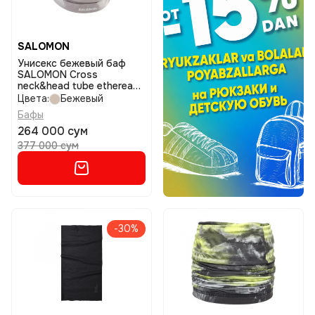
SALOMON
Унисекс бежевый баф
SALOMON Cross
neck&head tube etherea
размер ns
Цвета:
Бежевый
Бафы
264 000 сум
377 000 сум
-30%