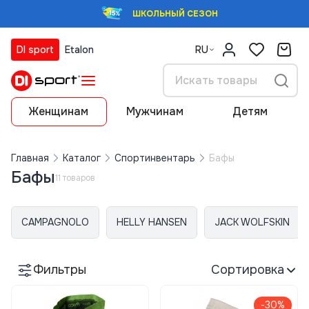
ШКОЛЬНЫЙ СЕЗОН
DI sport
Etalon
RU
Женщинам
Мужчинам
Детям
Главная
Каталог
Спортинвентарь
Бафы
Бафы
11 товаров
CAMPAGNOLO
HELLY HANSEN
JACK WOLFSKIN
Фильтры
Сортировка
-30%