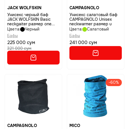
JACK WOLFSKIN
CAMPAGNOLO
Унисекс черный баф
Унисекс салатовый баф
JACK WOLFSKIN Basic
CAMPAGNOLO Unisex
neckgaiter размер one
neckwarmer размер u
size
Цвета:
Черный
Цвета:
Салатовый
Бафы
Бафы
225 000 сум
241 000 сум
321 000 сум
-60%
CAMPAGNOLO
MICO