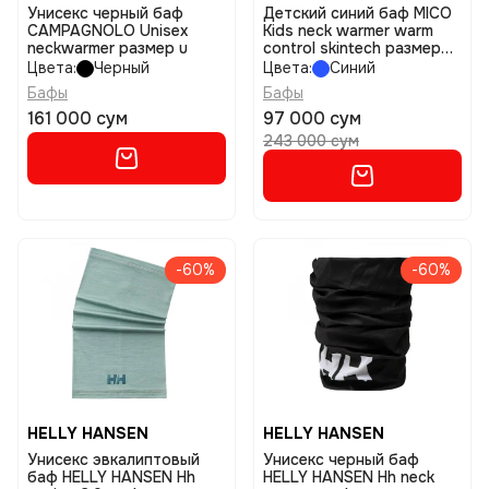
Унисекс черный баф
Детский синий баф MICO
CAMPAGNOLO Unisex
Kids neck warmer warm
neckwarmer размер u
control skintech размер
one size
Цвета:
Черный
Цвета:
Синий
Бафы
Бафы
161 000 сум
97 000 сум
243 000 сум
-60%
-60%
HELLY HANSEN
HELLY HANSEN
Унисекс эвкалиптовый
Унисекс черный баф
баф HELLY HANSEN Hh
HELLY HANSEN Hh neck