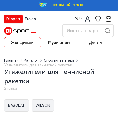
ШКОЛЬНЫЙ СЕЗОН
DI sport
Etalon
RU
Женщинам
Мужчинам
Детям
Главная
Каталог
Спортинвентарь
Утяжелители для теннисной ракетки
Утяжелители для теннисной
ракетки
2 товара
BABOLAT
WILSON