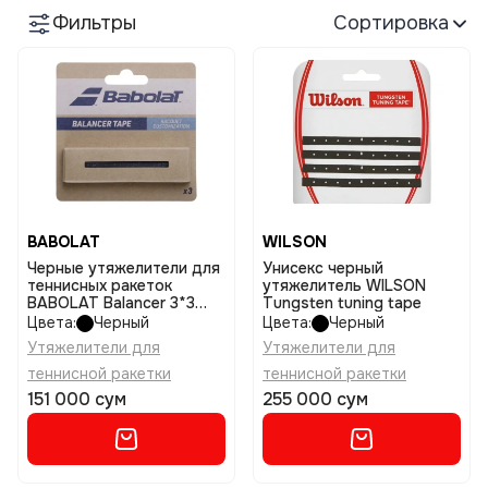
Фильтры
Сортировка
BABOLAT
WILSON
Черные утяжелители для
Унисекс черный
теннисных ракеток
утяжелитель WILSON
BABOLAT Balancer 3*3
Tungsten tuning tape
Tape
Цвета:
Черный
Цвета:
Черный
Утяжелители для
Утяжелители для
теннисной ракетки
теннисной ракетки
151 000 сум
255 000 сум