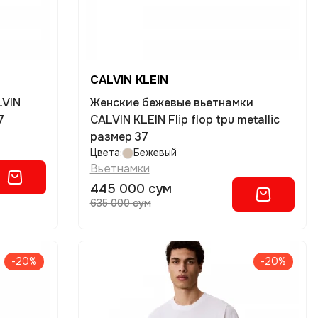
CALVIN KLEIN
LVIN
Женские бежевые вьетнамки
7
CALVIN KLEIN Flip flop tpu metallic
размер 37
Цвета:
Бежевый
Вьетнамки
445 000 сум
635 000 сум
-20%
-20%