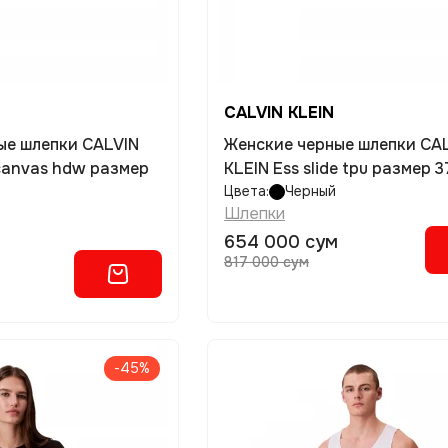
CALVIN KLEIN
ые шлепки CALVIN
Женские черные шлепки CA
 canvas hdw размер
KLEIN Ess slide tpu размер 3
Цвета:
Черный
Шлепки
654 000 сум
817 000 сум
-45%