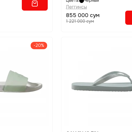
Цвета:
Черный
Леггинсы
855 000 сум
1 221 000 сум
-20%