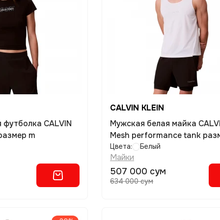
CALVIN KLEIN
я футболка CALVIN
Мужская белая майка CALVI
 размер m
Mesh performance tank раз
Цвета:
Белый
Майки
507 000 сум
634 000 сум