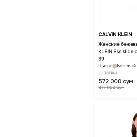
CALVIN KLEIN
Женские бежев
KLEIN Ess slide
39
Цвета:
Бежевый
Шлепки
572 000 сум
817 000 сум