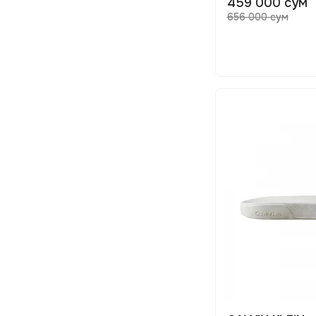
459 000 сум
656 000 сум