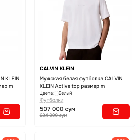
CALVIN KLEIN
N KLEIN
Мужская белая футболка CALVIN
мер m
KLEIN Active top размер m
Цвета:
Белый
Футболки
507 000 сум
634 000 сум