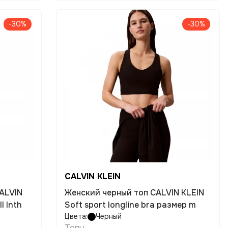
-30%
-30%
CALVIN KLEIN
ALVIN
Женский черный топ CALVIN KLEIN
ll lnth
Soft sport longline bra размер m
Цвета:
Черный
Топы