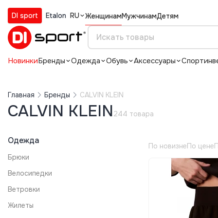
DI sport
Etalon
RU
Женщинам
Мужчинам
Детям
Новинки
Бренды
Одежда
Обувь
Аксессуары
Спортинв
Главная
Бренды
CALVIN KLEIN
CALVIN KLEIN
244 товара
Одежда
По новизне
По цене
П
Брюки
Велосипедки
Ветровки
Жилеты