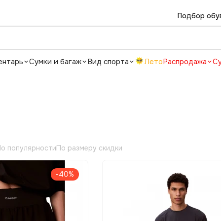
Подбор обу
ентарь
Сумки и багаж
Вид спорта
Лето
Распродажа
С
о популярности
По размеру скидки
-40%