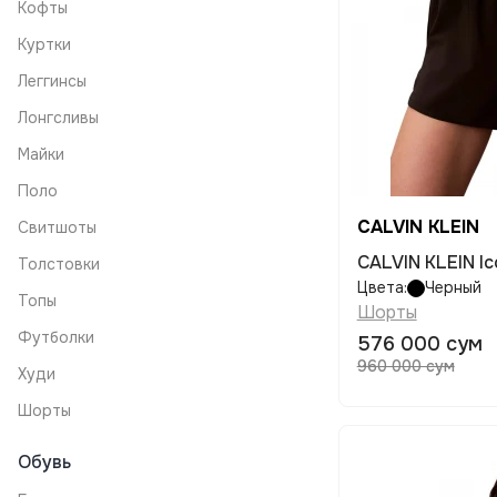
Кофты
Куртки
Леггинсы
Лонгсливы
Майки
Поло
CALVIN KLEIN
Свитшоты
CALVIN KLEIN Ico
Толстовки
Цвета:
Черный
Топы
Шорты
Футболки
576 000 сум
960 000 сум
Худи
Шорты
Обувь