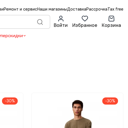
ви
Ремонт и сервис
Наши магазины
Доставка
Рассрочка
Tax free
Войти
Избранное
Корзина
уперскидки
-30%
-30%