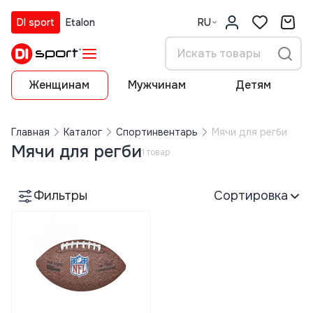
DI sport
Etalon
RU
Женщинам
Мужчинам
Детям
Главная
Каталог
Спортинвентарь
Мячи для регби
Мячи для регби
1 товар
Фильтры
Сортировка