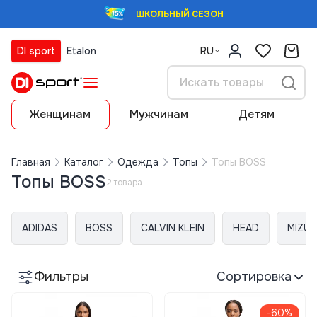
ШКОЛЬНЫЙ СЕЗОН
DI sport
Etalon
RU
Женщинам
Мужчинам
Детям
Главная
Каталог
Одежда
Топы
Топы BOSS
Топы BOSS
2 товара
ADIDAS
BOSS
CALVIN KLEIN
HEAD
MIZU
Фильтры
Сортировка
-60%