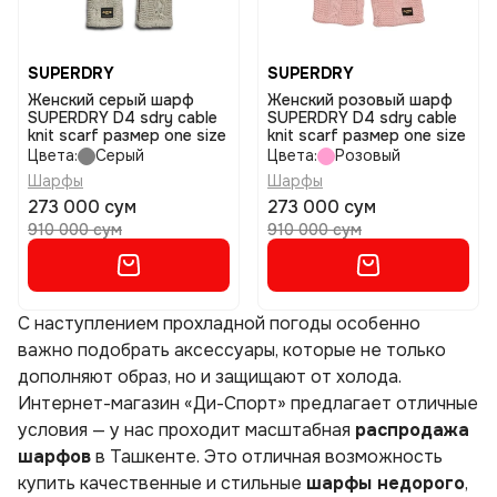
SUPERDRY
SUPERDRY
Женский серый шарф
Женский розовый шарф
SUPERDRY D4 sdry cable
SUPERDRY D4 sdry cable
knit scarf размер one size
knit scarf размер one size
Цвета:
Серый
Цвета:
Розовый
Шарфы
Шарфы
273 000 сум
273 000 сум
910 000 сум
910 000 сум
С наступлением прохладной погоды особенно
важно подобрать аксессуары, которые не только
дополняют образ, но и защищают от холода.
Интернет-магазин «Ди-Спорт» предлагает отличные
условия — у нас проходит масштабная
распродажа
шарфов
в Ташкенте. Это отличная возможность
купить качественные и стильные
шарфы недорого
,