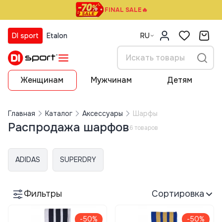
FINAL SALE🔥
DI sport
Etalon
RU
Женщинам
Мужчинам
Детям
Главная
Каталог
Аксессуары
Шарфы
Распродажа шарфов
6 товаров
ADIDAS
SUPERDRY
Фильтры
Сортировка
-50%
-50%