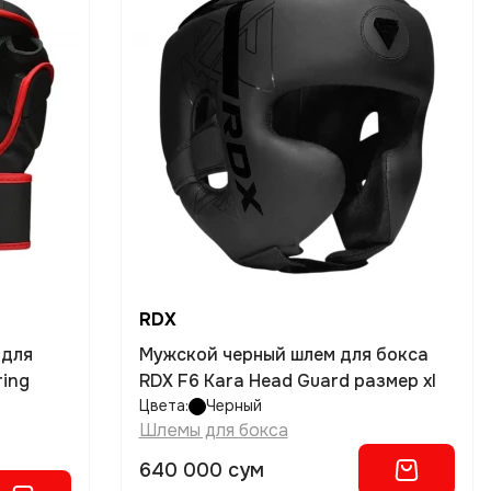
RDX
 для
Мужской черный шлем для бокса
ring
RDX F6 Kara Head Guard размер xl
Цвета:
Черный
Шлемы для бокса
640 000 сум