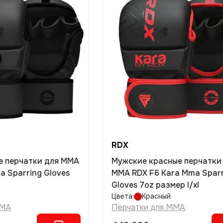
RDX
е перчатки для MMA
Мужские красные перчатки
a Sparring Gloves
MMA RDX F6 Kara Mma Spar
Gloves 7oz размер l/xl
Цвета:
Красный
MMA
Перчатки для MMA