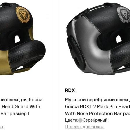
RDX
ой шлем для бокса
Мужской серебряный шлем 
o Head Guard With
бокса RDX L2 Mark Pro Hea
 Bar размер l
With Nose Protection Bar ра
Цвета:
Серебряный
са
Шлемы для бокса