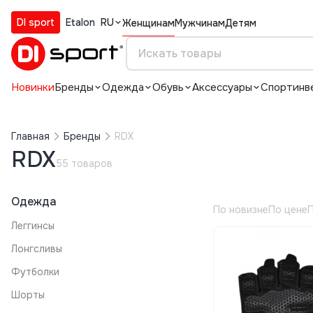
DI sport
Etalon
RU
Женщинам
Мужчинам
Детям
Новинки
Бренды
Одежда
Обувь
Аксессуары
Спортинв
Главная
Бренды
RDX
RDX
55 товаров
Одежда
По новизне
По цене
П
Леггинсы
Лонгсливы
Футболки
Шорты