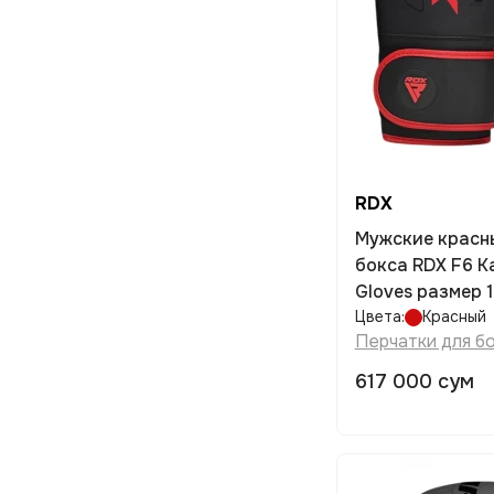
RDX
Мужские красн
бокса RDX F6 Ka
Gloves размер 
Цвета:
Красный
Перчатки для б
617 000 сум