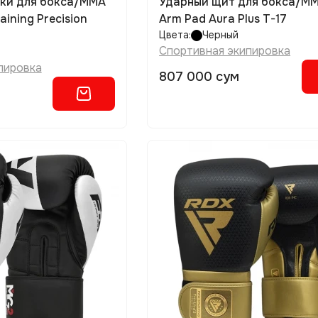
лки для бокса/MMA
Ударный щит для бокса/M
aining Precision
Arm Pad Aura Plus T-17
Цвета:
Черный
Спортивная экипировка
пировка
807 000 сум