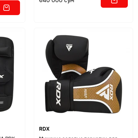
640 000 сум
RDX