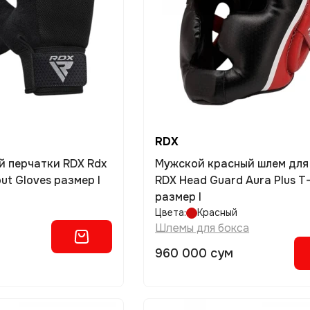
RDX
й перчатки RDX Rdx
Мужской красный шлем для
t Gloves размер l
RDX Head Guard Aura Plus T
размер l
Цвета:
Красный
Шлемы для бокса
960 000 сум