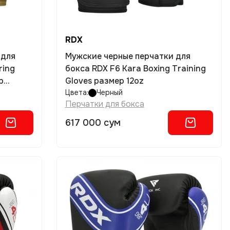
RDX
 для
Мужские черные перчатки для
ring
бокса RDX F6 Kara Boxing Training
p
Gloves размер 12oz
Цвета:
Черный
Перчатки для бокса
617 000 сум