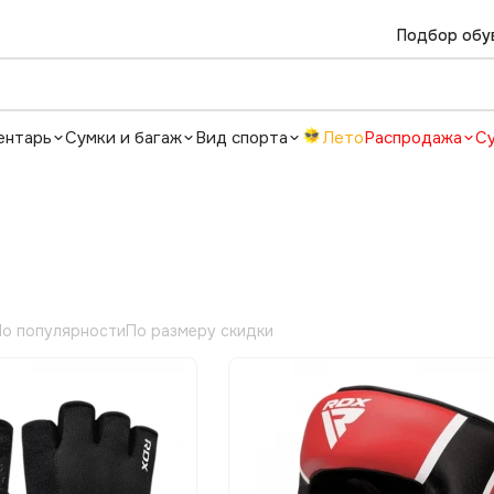
Подбор обу
ентарь
Сумки и багаж
Вид спорта
Лето
Распродажа
С
о популярности
По размеру скидки