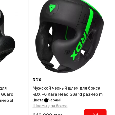
RDX
для
Мужской черный шлем для бокса
d Guard
RDX F6 Kara Head Guard размер m
змер xl
Цвета:
Черный
Шлемы для бокса