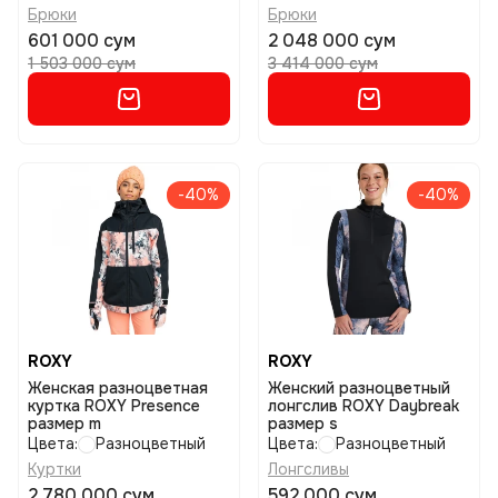
Брюки
Брюки
601 000 сум
2 048 000 сум
1 503 000 сум
3 414 000 сум
-40%
-40%
ROXY
ROXY
Женская разноцветная
Женский разноцветный
куртка ROXY Presence
лонгслив ROXY Daybreak
размер m
размер s
Цвета:
Разноцветный
Цвета:
Разноцветный
Куртки
Лонгсливы
2 780 000 сум
592 000 сум