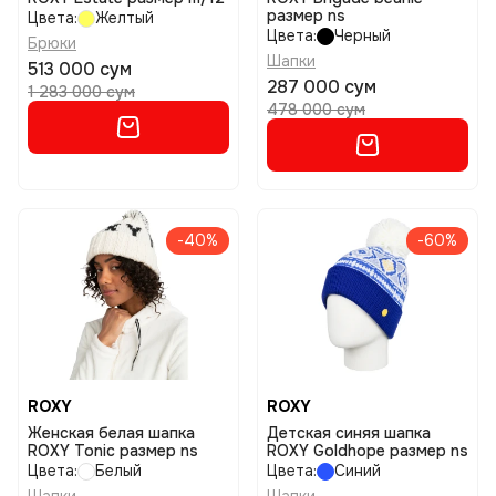
размер ns
Цвета:
Желтый
Цвета:
Черный
Брюки
Шапки
513 000 сум
287 000 сум
1 283 000 сум
478 000 сум
-40%
-60%
ROXY
ROXY
Женская белая шапка
Детская синяя шапка
ROXY Tonic размер ns
ROXY Goldhope размер ns
Цвета:
Белый
Цвета:
Синий