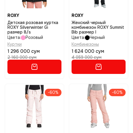
ROXY
ROXY
Детская розовая куртка
Женский черный
ROXY Silverwinter Gi
комбинезон ROXY Summit
размер 8/s
Bib размер l
Цвета:
Розовый
Цвета:
Черный
Куртки
Комбинезоны
1 296 000 сум
1 624 000 сум
2 160 000 сум
4 059 000 сум
-60%
-60%