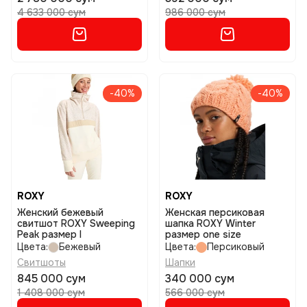
4 633 000 сум
986 000 сум
-40%
-40%
ROXY
ROXY
Женский бежевый
Женская персиковая
свитшот ROXY Sweeping
шапка ROXY Winter
Peak размер l
размер one size
Цвета:
Бежевый
Цвета:
Персиковый
Свитшоты
Шапки
845 000 сум
340 000 сум
1 408 000 сум
566 000 сум