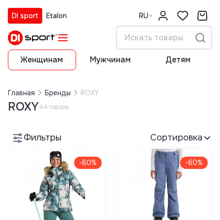
DI sport
Etalon
RU
Женщинам
Мужчинам
Детям
Главная
Бренды
ROXY
ROXY
44 товара
Фильтры
Сортировка
-60%
-60%