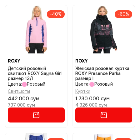
-40%
-60%
ROXY
ROXY
Детский розовый
Женская розовая куртка
свитшот ROXY Sayna Girl
ROXY Presence Parka
размер 12/l
размер l
Цвета:
Розовый
Цвета:
Розовый
Свитшоты
Куртки
442 000 сум
1 730 000 сум
737 000 сум
4 326 000 сум