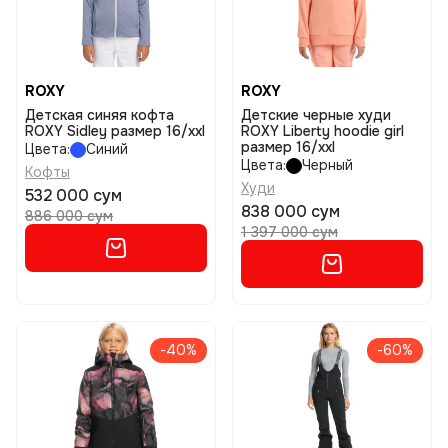
ROXY
ROXY
Детская синяя кофта
Детские черные худи
ROXY Sidley размер 16/xxl
ROXY Liberty hoodie girl
размер 16/xxl
Цвета:
Синий
Цвета:
Черный
Кофты
Худи
532 000 сум
838 000 сум
886 000 сум
1 397 000 сум
-40%
-60%