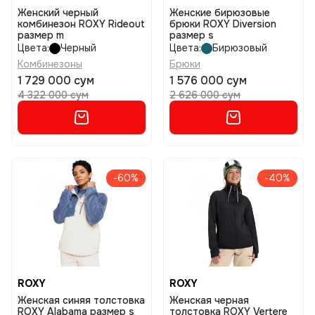
Женский черный
Женские бирюзовые
комбинезон ROXY Rideout
брюки ROXY Diversion
размер m
размер s
Цвета:
Черный
Цвета:
Бирюзовый
Комбинезоны
Брюки
1 729 000 сум
1 576 000 сум
4 322 000 сум
2 626 000 сум
-60%
-40%
ROXY
ROXY
Женская синяя толстовка
Женская черная
ROXY Alabama размер s
толстовка ROXY Vertere