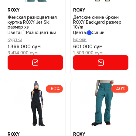
ROXY
ROXY
Женская разноцветная
Детские синие брюки
куртка ROXY Jet Ski
ROXY Backyard размер
размер xs
10/m
Цвета:
Разноцветный
Цвета:
Синий
Куртки
Брюки
1 366 000 сум
601 000 сум
3 414 000 сум
1 503 000 сум
-60%
-40%
ROXY
ROXY