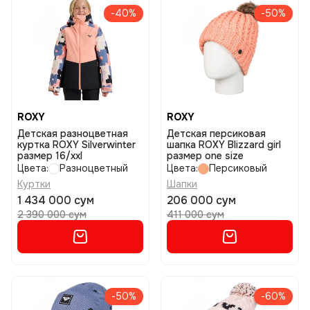
-40%
-50%
ROXY
ROXY
Детская разноцветная
Детская персиковая
куртка ROXY Silverwinter
шапка ROXY Blizzard girl
размер 16/xxl
размер one size
Цвета:
Разноцветный
Цвета:
Персиковый
Куртки
Шапки
1 434 000 сум
206 000 сум
2 390 000 сум
411 000 сум
-50%
-60%