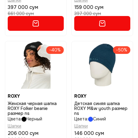
Шапки
Шапки
397 000 сум
159 000 сум
661 000 сум
397 000 сум
-40%
-50%
ROXY
ROXY
Женская черная шапка
Детская синяя шапка
ROXY Folker beanie
ROXY M&w youth размер
размер ns
ns
Цвета:
Черный
Цвета:
Синий
Шапки
Шапки
206 000 сум
146 000 сум