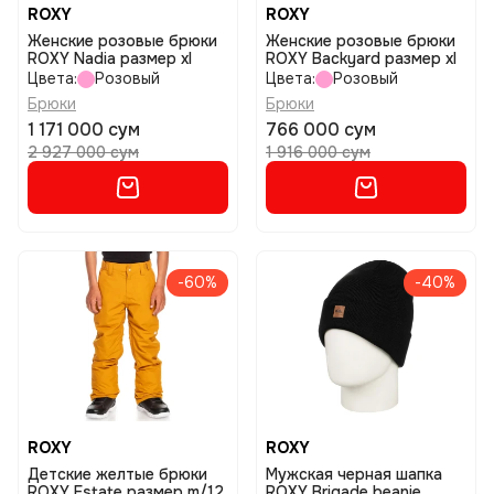
ROXY
ROXY
Женские розовые брюки
Женские розовые брюки
ROXY Nadia размер xl
ROXY Backyard размер xl
Цвета:
Розовый
Цвета:
Розовый
Брюки
Брюки
1 171 000 сум
766 000 сум
2 927 000 сум
1 916 000 сум
-60%
-40%
ROXY
ROXY
Детские желтые брюки
Мужская черная шапка
ROXY Estate размер m/12
ROXY Brigade beanie