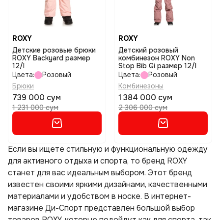
ROXY
ROXY
Детские розовые брюки
Детский розовый
ROXY Backyard размер
комбинезон ROXY Non
12/l
Stop Bib Gi размер 12/l
Цвета:
Розовый
Цвета:
Розовый
Брюки
Комбинезоны
739 000 сум
1 384 000 сум
1 231 000 сум
2 306 000 сум
Если вы ищете стильную и функциональную одежду
для активного отдыха и спорта, то бренд ROXY
станет для вас идеальным выбором. Этот бренд
известен своими яркими дизайнами, качественными
материалами и удобством в носке. В интернет-
магазине Ди-Спорт представлен большой выбор
товаров ROXY, которые подойдут как для спорта, так