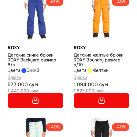
-60%
-40%
ROXY
ROXY
Детские синие брюки
Детские желтые брюки
ROXY Backyard размер
ROXY Boundry размер
8/s
s/10
Цвета:
Синий
Цвета:
Желтый
Брюки
Брюки
577 000 сум
1 094 000 сум
1 442 000 сум
1 823 000 сум
-40%
-40%