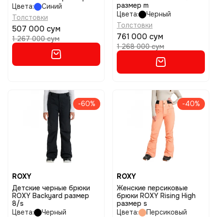
размер m
Цвета:
Синий
Цвета:
Черный
Толстовки
Толстовки
507 000 сум
761 000 сум
1 267 000 сум
1 268 000 сум
-60%
-40%
ROXY
ROXY
Детские черные брюки
Женские персиковые
ROXY Backyard размер
брюки ROXY Rising High
8/s
размер s
Цвета:
Черный
Цвета:
Персиковый