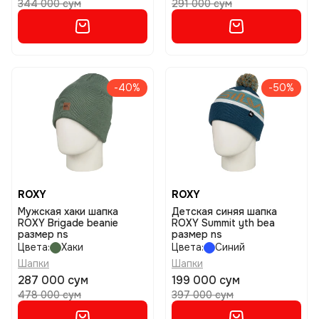
344 000 сум
291 000 сум
-40%
-50%
ROXY
ROXY
Мужская хаки шапка
Детская синяя шапка
ROXY Brigade beanie
ROXY Summit yth bea
размер ns
размер ns
Цвета:
Хаки
Цвета:
Синий
Шапки
Шапки
287 000 сум
199 000 сум
478 000 сум
397 000 сум