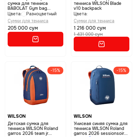
сумка для тенниса
тенниса WILSON Blade
BABOLAT Gym bag
v10 backpack
wimbledon размер uniq
Цвета:
Разноцветный
Цвета:
Сумки для тенниса
Сумки для тенниса
205 000 сум
1 216 000 сум
1 431 000 сум
-15%
-15%
WILSON
WILSON
Детская сумка для
Унисеая синяя сумка для
тенниса WILSON Roland
тенниса WILSON Roland
garros 2026 team jr
garros 2026 sessionsoire