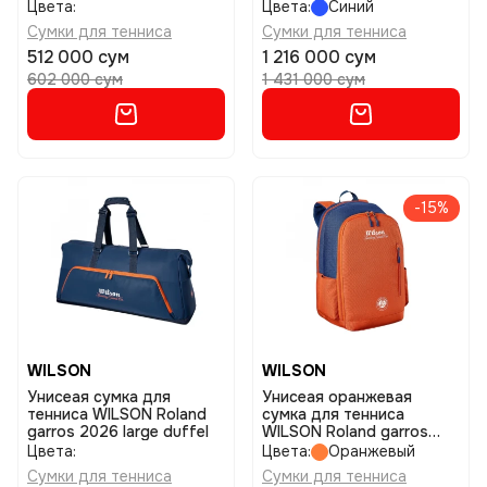
backpack
backpack
Цвета:
Цвета:
Синий
Сумки для тенниса
Сумки для тенниса
512 000 сум
1 216 000 сум
602 000 сум
1 431 000 сум
-15%
WILSON
WILSON
Унисеая сумка для
Унисеая оранжевая
тенниса WILSON Roland
сумка для тенниса
garros 2026 large duffel
WILSON Roland garros
2026 team backpack
Цвета:
Цвета:
Оранжевый
Сумки для тенниса
Сумки для тенниса