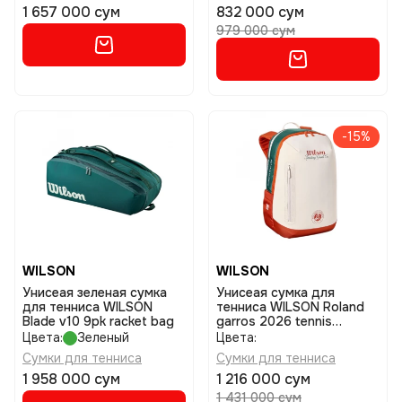
1 657 000 сум
832 000 сум
979 000 сум
-15%
WILSON
WILSON
Унисеая зеленая сумка
Унисеая сумка для
для тенниса WILSON
тенниса WILSON Roland
Blade v10 9pk racket bag
garros 2026 tennis
backpack
Цвета:
Зеленый
Цвета:
Сумки для тенниса
Сумки для тенниса
1 958 000 сум
1 216 000 сум
1 431 000 сум