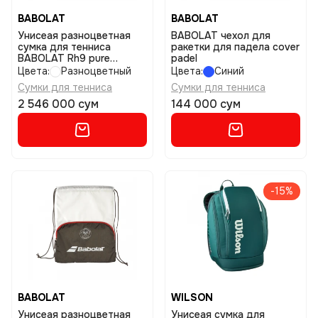
BABOLAT
BABOLAT
Унисеая разноцветная
BABOLAT чехол для
сумка для тенниса
ракетки для падела cover
BABOLAT Rh9 pure
padel
wimbledon размер uniq
Цвета:
Разноцветный
Цвета:
Синий
Сумки для тенниса
Сумки для тенниса
2 546 000 сум
144 000 сум
-15%
BABOLAT
WILSON
Унисеая разноцветная
Унисеая сумка для