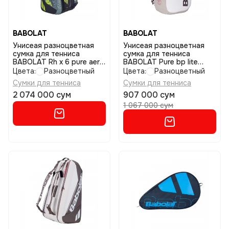
BABOLAT
BABOLAT
Унисеая разноцветная
Унисеая разноцветная
сумка для тенниса
сумка для тенниса
BABOLAT Rh x 6 pure aero
BABOLAT Pure bp lite
размер uniq
wimbledon размер uniq
Цвета:
Разноцветный
Цвета:
Разноцветный
Сумки для тенниса
Сумки для тенниса
2 074 000 сум
907 000 сум
1 067 000 сум