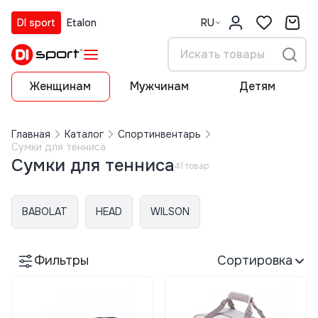
DI sport
Etalon
RU
Женщинам
Мужчинам
Детям
Главная
Каталог
Спортинвентарь
Сумки для тенниса
Сумки для тенниса
41 товар
BABOLAT
HEAD
WILSON
Фильтры
Сортировка