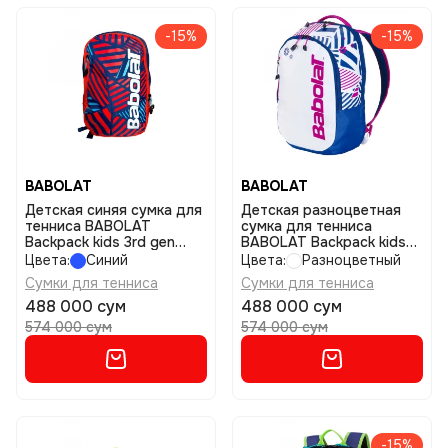
-15%
-15%
BABOLAT
BABOLAT
Детская синяя сумка для
Детская разноцветная
тенниса BABOLAT
сумка для тенниса
Backpack kids 3rd gen
BABOLAT Backpack kids
размер uniq
3rd gen размер uniq
Цвета:
Синий
Цвета:
Разноцветный
Сумки для тенниса
Сумки для тенниса
488 000 сум
488 000 сум
574 000 сум
574 000 сум
-15%