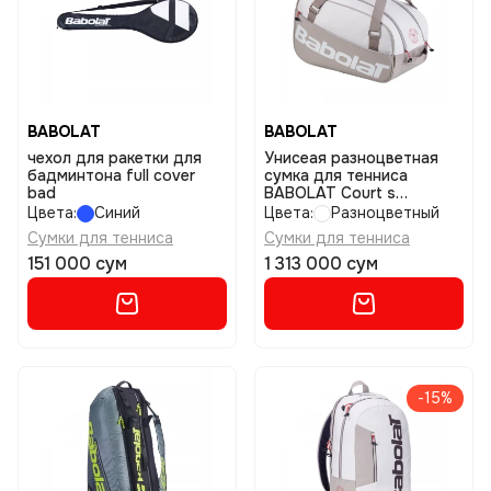
BABOLAT
BABOLAT
чехол для ракетки для
Унисеая разноцветная
бадминтона full cover
сумка для тенниса
bad
BABOLAT Court s
wimbledon размер uniq
Цвета:
Синий
Цвета:
Разноцветный
Сумки для тенниса
Сумки для тенниса
151 000 сум
1 313 000 сум
-15%