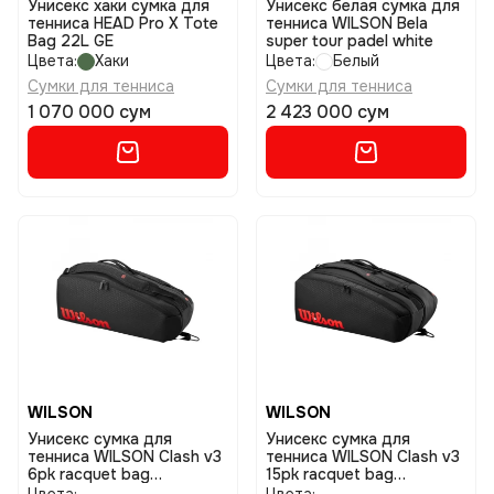
Унисекс хаки сумка для
Унисекс белая сумка для
тенниса HEAD Pro X Tote
тенниса WILSON Bela
Bag 22L GE
super tour padel white
Цвета:
Хаки
Цвета:
Белый
Сумки для тенниса
Сумки для тенниса
1 070 000 сум
2 423 000 сум
WILSON
WILSON
Унисекс сумка для
Унисекс сумка для
тенниса WILSON Clash v3
тенниса WILSON Clash v3
6pk racquet bag
15pk racquet bag
black/infrared
black/infrared