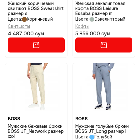
Женский коричневый
Женская эвкалиптовая
свитшот BOSS Sweatshirt
кофта BOSS Leisure
размер s
Essaba размер m
Цвета:
Коричневый
Цвета:
Эвкалиптовый
Свитшоты
Кофты
4 487 000 сум
5 856 000 сум
BOSS
BOSS
Мужские бежевые брюки
Мужские голубые брюки
BOSS JT_Network размер
BOSS JT_Long размер l
xxxl
Цвета:
Голубой