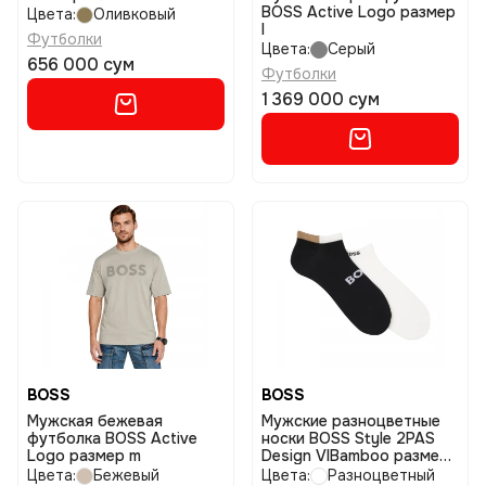
BOSS Active Logo размер
Цвета:
Оливковый
l
Футболки
Цвета:
Серый
656 000 сум
Футболки
1 369 000 сум
BOSS
BOSS
Мужская бежевая
Мужские разноцветные
футболка BOSS Active
носки BOSS Style 2PAS
Logo размер m
Design VIBamboo размер
39-42
Цвета:
Бежевый
Цвета:
Разноцветный