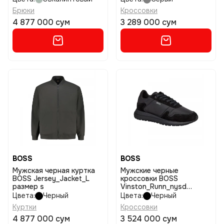
Брюки
Кроссовки
4 877 000 сум
3 289 000 сум
BOSS
BOSS
Мужская черная куртка
Мужские черные
BOSS Jersey_Jacket_L
кроссовки BOSS
размер s
Vinston_Runn_nysd
размер 40
Цвета:
Черный
Цвета:
Черный
Куртки
Кроссовки
4 877 000 сум
3 524 000 сум