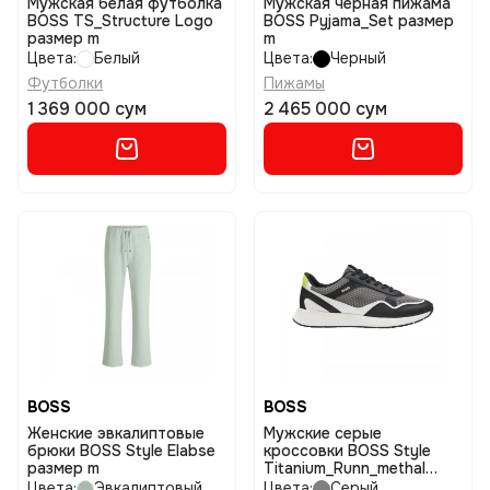
Мужская белая футболка
Мужская черная пижама
BOSS TS_Structure Logo
BOSS Pyjama_Set размер
размер m
m
Цвета:
Белый
Цвета:
Черный
Футболки
Пижамы
1 369 000 сум
2 465 000 сум
BOSS
BOSS
Женские эвкалиптовые
Мужские серые
брюки BOSS Style Elabse
кроссовки BOSS Style
размер m
Titanium_Runn_methal
размер 44
Цвета:
Эвкалиптовый
Цвета:
Серый