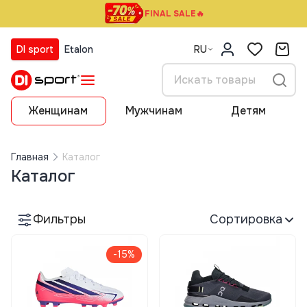
FINAL SALE🔥
DI sport
Etalon
RU
Женщинам
Мужчинам
Детям
Главная
Каталог
Каталог
Фильтры
Сортировка
-15%