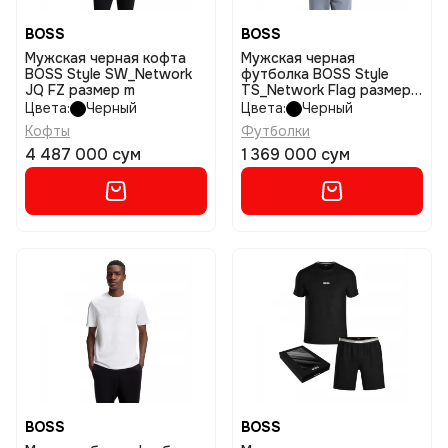
BOSS
BOSS
Мужская черная кофта
Мужская черная
BOSS Style SW_Network
футболка BOSS Style
JQ FZ размер m
TS_Network Flag размер
m
Цвета:
Черный
Цвета:
Черный
Кофты
Футболки
4 487 000 сум
1 369 000 сум
BOSS
BOSS