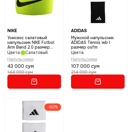
NIKE
ADIDAS
Унисекс салатовый
Мужской напульсник
напульсник NIKE Futbol
ADIDAS Tennis wb l
Arm Band 2.0 размер
размер osfm
osfm
Цвета:
Салатовый
Цвета:
Напульсники
Напульсники
43 000 сум
107 000 сум
144 000 сум
214 000 сум
-50%