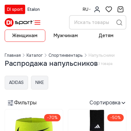
DI sport
Etalon
RU
Женщинам
Мужчинам
Детям
Главная
Каталог
Спортинвентарь
Напульсники
Распродажа напульсников
3 товара
ADIDAS
NIKE
Фильтры
Сортировка
-70%
-50%