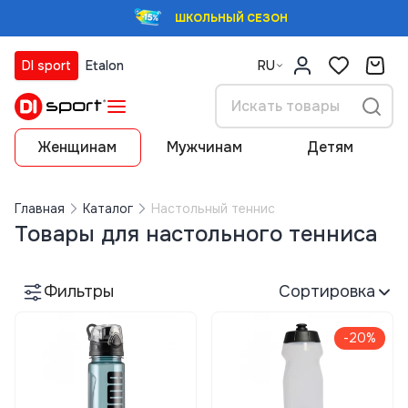
ШКОЛЬНЫЙ СЕЗОН
DI sport
Etalon
RU
Женщинам
Мужчинам
Детям
Главная
Каталог
Настольный теннис
Товары для настольного тенниса
Фильтры
Сортировка
-20%