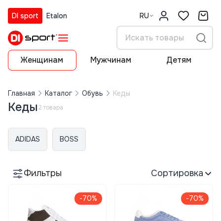
DI sport
Etalon
RU
Женщинам
Мужчинам
Детям
Главная
Каталог
Обувь
Кеды
Кеды
2 товара
ADIDAS
BOSS
Фильтры
Сортировка
-70%
-70%