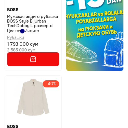
BOSS
Мужская индиго рубашка
BOSS Style B_Urban
TechDobby L размер xl
Цвета:
Индиго
Рубашки
1 793 000 сум
3 585 000 сум
-40%
BOSS