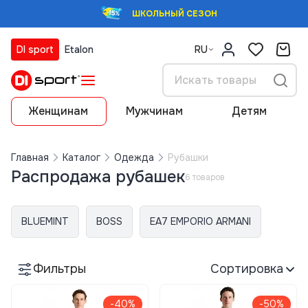
ШКОЛЬНЫЙ СЕЗОН
DI sport
Etalon
RU
Женщинам
Мужчинам
Детям
Главная
Каталог
Одежда
Рубашки
Распродажа рубашек
6 товаров
BLUEMINT
BOSS
EA7 EMPORIO ARMANI
Фильтры
Сортировка
-40%
-50%