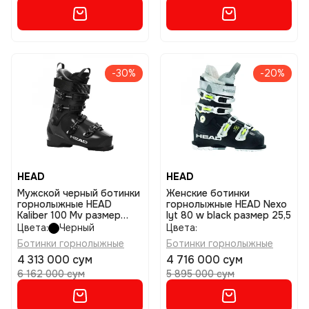
-30%
-20%
HEAD
HEAD
Мужской черный ботинки
Женские ботинки
горнолыжные HEAD
горнолыжные HEAD Nexo
Kaliber 100 Mv размер
lyt 80 w black размер 25,5
26,5
Цвета:
Черный
Цвета:
Ботинки горнолыжные
Ботинки горнолыжные
4 313 000 сум
4 716 000 сум
6 162 000 сум
5 895 000 сум