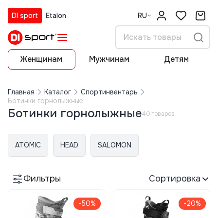
DI sport
Etalon
RU
Женщинам
Мужчинам
Детям
Главная
Каталог
Спортинвентарь
Ботинки горнолыжные
Ботинки горнолыжные
40 товаров
ATOMIC
HEAD
SALOMON
Фильтры
Сортировка
-50%
-20%