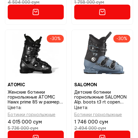
4 504 000 сум
1 758 000 сум
-30%
-30%
ATOMIC
SALOMON
Женские ботинки
Детские ботинки
горнолыжные ATOMIC
горнолыжные SALOMON
Hawx prime 85 w размер
Alp. boots t3 rt copen
23/23,5
размер 25/25,5
Цвета:
Цвета:
Ботинки горнолыжные
Ботинки горнолыжные
4 015 000 сум
1 746 000 сум
5 736 000 сум
2 494 000 сум