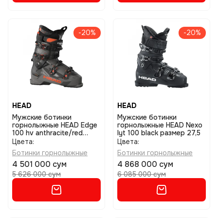
-20%
-20%
HEAD
HEAD
Мужские ботинки
Мужские ботинки
горнолыжные HEAD Edge
горнолыжные HEAD Nexo
100 hv anthracite/red
lyt 100 black размер 27,5
размер 26,5
Цвета:
Цвета:
Ботинки горнолыжные
Ботинки горнолыжные
4 501 000 сум
4 868 000 сум
5 626 000 сум
6 085 000 сум