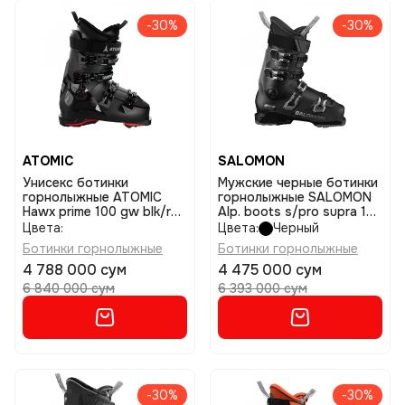
-30%
-30%
ATOMIC
SALOMON
Унисекс ботинки
Мужские черные ботинки
горнолыжные ATOMIC
горнолыжные SALOMON
Hawx prime 100 gw blk/red
Alp. boots s/pro supra 100
размер 28/28,5
gw bk/dr g m размер
Цвета:
Цвета:
Черный
28/28,5
Ботинки горнолыжные
Ботинки горнолыжные
4 788 000 сум
4 475 000 сум
6 840 000 сум
6 393 000 сум
-30%
-30%