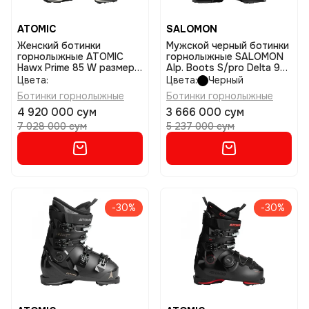
ATOMIC
SALOMON
Женский ботинки
Мужской черный ботинки
горнолыжные ATOMIC
горнолыжные SALOMON
Hawx Prime 85 W размер
Alp. Boots S/pro Delta 90
22,5
Gw размер 29/29,5
Цвета:
Цвета:
Черный
Ботинки горнолыжные
Ботинки горнолыжные
4 920 000 сум
3 666 000 сум
7 028 000 сум
5 237 000 сум
-30%
-30%