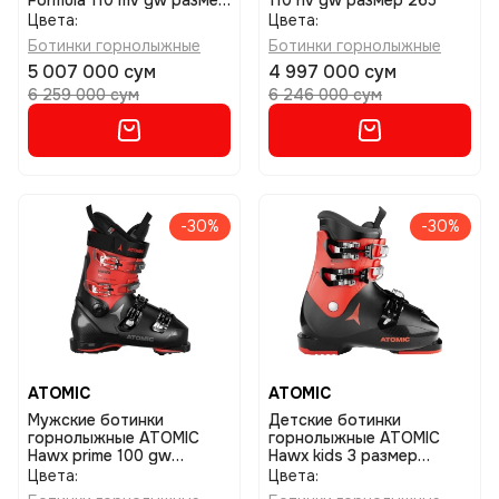
Formula 110 mv gw размер
110 hv gw размер 265
265
Цвета:
Цвета:
Ботинки горнолыжные
Ботинки горнолыжные
5 007 000 сум
4 997 000 сум
6 259 000 сум
6 246 000 сум
-30%
-30%
ATOMIC
ATOMIC
Мужские ботинки
Детские ботинки
горнолыжные ATOMIC
горнолыжные ATOMIC
Hawx prime 100 gw
Hawx kids 3 размер
размер 29/29,5
23/23,5
Цвета:
Цвета: