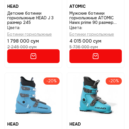
HEAD
ATOMIC
Детские ботинки
Мужские ботинки
горнолыжные HEAD J 3
горнолыжные ATOMIC
размер 245
Hawx prime 90 размер
29/29,5
Цвета:
Цвета:
Ботинки горнолыжные
Ботинки горнолыжные
1 798 000 сум
4 015 000 сум
2 248 000 сум
5 736 000 сум
-20%
-20%
HEAD
HEAD