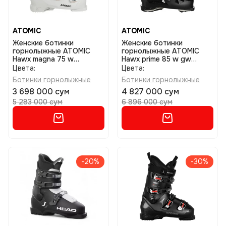
ATOMIC
ATOMIC
Женские ботинки
Женские ботинки
горнолыжные ATOMIC
горнолыжные ATOMIC
Hawx magna 75 w
Hawx prime 85 w gw
white/black размер
blk/stone размер 23/23,5
Цвета:
Цвета:
23/23,5
Ботинки горнолыжные
Ботинки горнолыжные
3 698 000 сум
4 827 000 сум
5 283 000 сум
6 896 000 сум
-20%
-30%