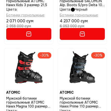
горнолыжные ATOMIC
горнолыжные SALOMON
Hawx Kids 3 размер 21,5
Alp. Boots S/pro Delta 100
Gw размер 28/28,5
Цвета:
Цвета:
Черный
Ботинки горнолыжные
Ботинки горнолыжные
2 071 000 сум
4 237 000 сум
2 958 000 сум
6 053 000 сум
-30%
-30%
ATOMIC
ATOMIC
Мужской ботинки
Мужской ботинки
горнолыжные ATOMIC
горнолыжные ATOMIC
Hawx Magna 100 размер
Hawx Prime 110 размер
28,5
26,5
Цвета:
Цвета: