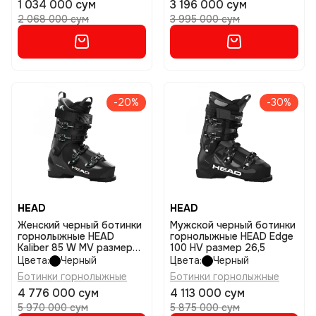
1 034 000 сум
3 196 000 сум
2 068 000 сум
3 995 000 сум
-20%
-30%
HEAD
HEAD
Женский черный ботинки
Мужской черный ботинки
горнолыжные HEAD
горнолыжные HEAD Edge
Kaliber 85 W MV размер
100 HV размер 26,5
25,5
Цвета:
Черный
Цвета:
Черный
Ботинки горнолыжные
Ботинки горнолыжные
4 776 000 сум
4 113 000 сум
5 970 000 сум
5 875 000 сум