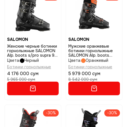
SALOMON
SALOMON
Женские черные ботинки
Мужские оранжевые
горнолыжные SALOMON
ботинки горнолыжные
Alp. boots s/pro supra 90
SALOMON Alp. boots
w gw bk/l br m размер
s/pro supra 110 gw bk/dr
Цвета:
Черный
Цвета:
Оранжевый
23/23,5
g m размер 26/26,5
Ботинки горнолыжные
Ботинки горнолыжные
4 176 000 сум
5 979 000 сум
5 965 000 сум
8 542 000 сум
-30%
-30%