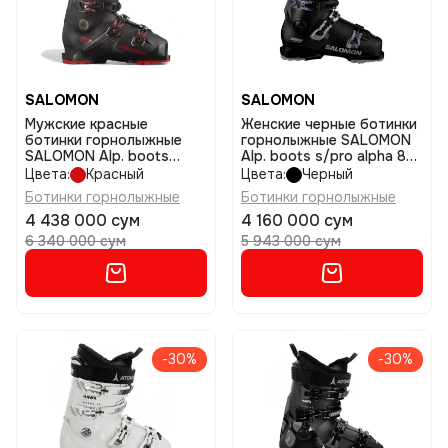
SALOMON
SALOMON
Мужские красные
Женские черные ботинки
ботинки горнолыжные
горнолыжные SALOMON
SALOMON Alp. boots
Alp. boots s/pro alpha 80
s/pro hv 100 gw
w gw black//bk размер
Цвета:
Красный
Цвета:
Черный
bk/red/belu размер
23/23,5
Ботинки горнолыжные
Ботинки горнолыжные
27/27,5
4 438 000 сум
4 160 000 сум
6 340 000 сум
5 943 000 сум
-30%
-30%