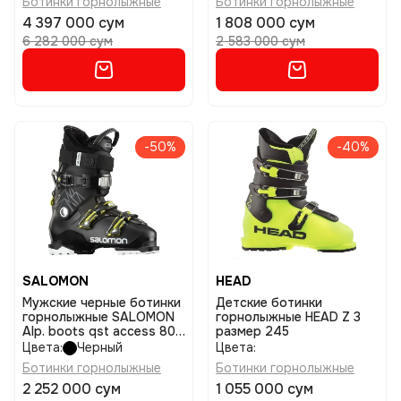
Ботинки горнолыжные
Ботинки горнолыжные
4 397 000 сум
1 808 000 сум
6 282 000 сум
2 583 000 сум
-50%
-40%
SALOMON
HEAD
Мужские черные ботинки
Детские ботинки
горнолыжные SALOMON
горнолыжные HEAD Z 3
Alp. boots qst access 80
размер 245
размер 29/29,5
Цвета:
Черный
Цвета:
Ботинки горнолыжные
Ботинки горнолыжные
2 252 000 сум
1 055 000 сум