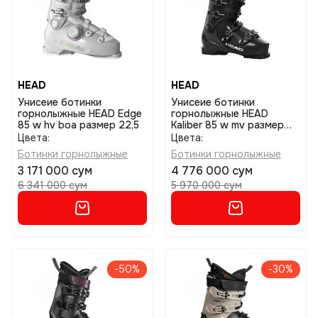
HEAD
HEAD
Унисеие ботинки
Унисеие ботинки
горнолыжные HEAD Edge
горнолыжные HEAD
85 w hv boa размер 22,5
Kaliber 85 w mv размер
24,5
Цвета:
Цвета:
Ботинки горнолыжные
Ботинки горнолыжные
3 171 000 сум
4 776 000 сум
6 341 000 сум
5 970 000 сум
-50%
-30%