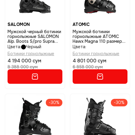
SALOMON
ATOMIC
Мужской черный ботинки
Мужской ботинки
горнолыжные SALOMON
горнолыжные ATOMIC
Alp. Boots S/pro Supra
Hawx Magna 110 размер
Boa 100 Gw размер
29,5
Цвета:
Черный
Цвета:
25/25,5
Ботинки горнолыжные
Ботинки горнолыжные
4 194 000 сум
4 801 000 сум
8 388 000 сум
6 858 000 сум
-30%
-30%