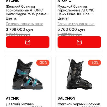
ATOMIC
ATOMIC
Женский ботинки
Мужской ботинки
горнолыжные ATOMIC
горнолыжные ATOMIC
Hawx Magna 75 W размер
Hawx Prime 100 Boa
23,5
размер 25,5
Цвета:
Цвета:
Ботинки горнолыжные
Ботинки горнолыжные
3 769 000 сум
5 760 000 сум
5 384 000 сум
8 229 000 сум
-30%
-30%
ATOMIC
SALOMON
Детский ботинки
Мужской черный ботинки