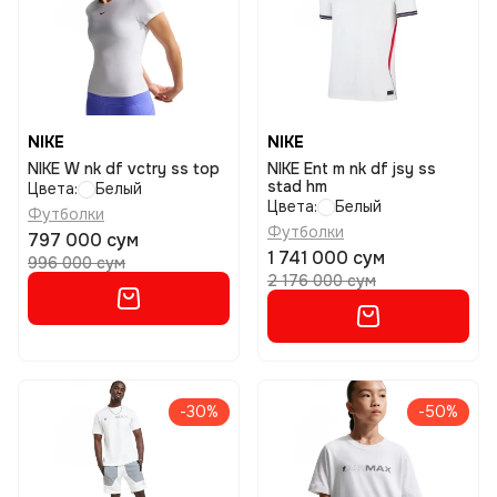
NIKE
NIKE
NIKE W nk df vctry ss top
NIKE Ent m nk df jsy ss
stad hm
Цвета:
Белый
Цвета:
Белый
Футболки
Футболки
797 000 сум
1 741 000 сум
996 000 сум
2 176 000 сум
-30%
-50%