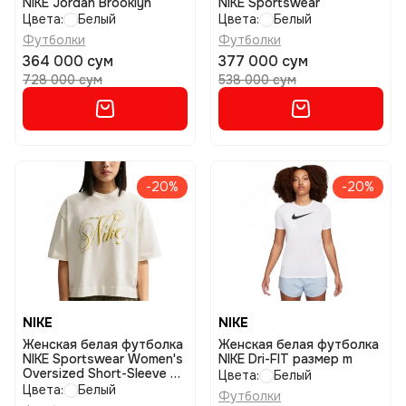
NIKE Jordan Brooklyn
NIKE Sportswear
Цвета:
Белый
Цвета:
Белый
Футболки
Футболки
364 000 сум
377 000 сум
728 000 сум
538 000 сум
-20%
-20%
NIKE
NIKE
Женская белая футболка
Женская белая футболка
NIKE Sportswear Women's
NIKE Dri-FIT размер m
Oversized Short-Sleeve T-
Цвета:
Белый
Shirt размер s
Цвета:
Белый
Футболки