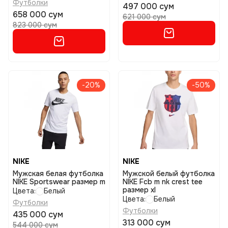
Футболки
497 000 сум
658 000 сум
621 000 сум
823 000 сум
-20%
-50%
NIKE
NIKE
Мужская белая футболка
Мужской белый футболка
NIKE Sportswear размер m
NIKE Fcb m nk crest tee
размер xl
Цвета:
Белый
Цвета:
Белый
Футболки
Футболки
435 000 сум
313 000 сум
544 000 сум