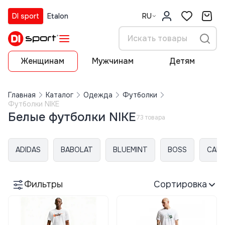
DI sport
Etalon
RU
Женщинам
Мужчинам
Детям
Главная
Каталог
Одежда
Футболки
Футболки NIKE
Белые футболки NIKE
73 товара
ADIDAS
BABOLAT
BLUEMINT
BOSS
CALV
Фильтры
Сортировка