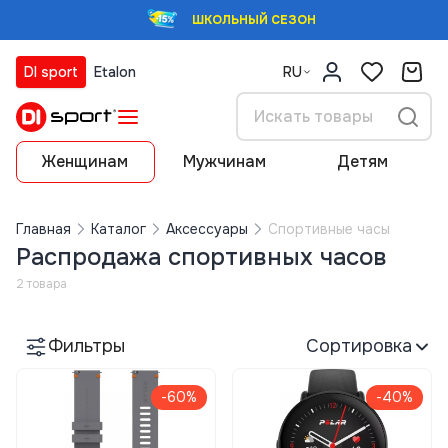
ШКОЛЬНЫЙ СЕЗОН
DI sport
Etalon
RU
Женщинам
Мужчинам
Детям
Главная
Каталог
Аксессуары
Спортивные часы
Распродажа спортивных часов
2 товара
Фильтры
Сортировка
-60%
-40%