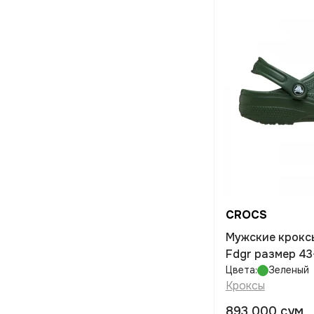
CROCS
Мужские кроксы CROCS Classic
Fdgr размер 43
Цвета:
Зеленый
Кроксы
893 000 сум