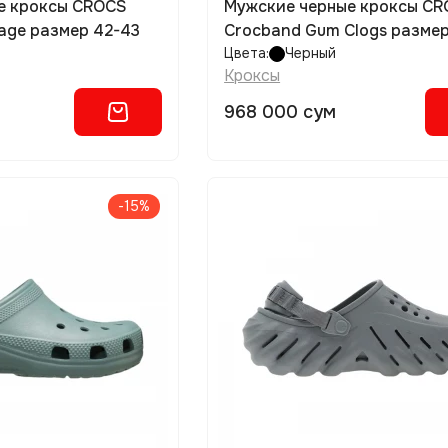
е кроксы CROCS
Мужские черные кроксы C
lage размер 42-43
Crocband Gum Clogs разме
Цвета:
Черный
Кроксы
968 000 сум
-15%