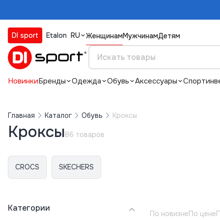
DI sport
Etalon
RU
Женщинам
Мужчинам
Детям
Новинки
Бренды
Одежда
Обувь
Аксессуары
Спортинв
Главная
Каталог
Обувь
Кроксы
Кроксы
86 товаров
CROCS
SKECHERS
Категории
По новизне
По цене
П