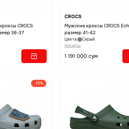
CROCS
 кроксы CROCS
Мужские кроксы CROCS Echo
змер 36-37
размер 41-42
Цвета:
Серый
Кроксы
1 191 000 сум
-15%