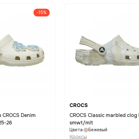
-15%
CROCS
CROCS Classic marbled clog k
25-26
smwt/mlt
Цвета:
Бежевый
Кроксы