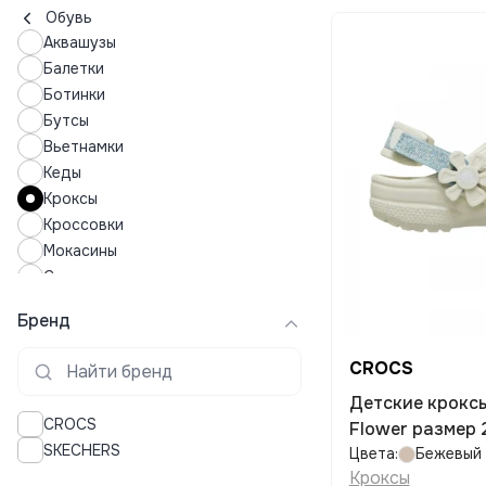
Обувь
Аквашузы
Балетки
Ботинки
Бутсы
Вьетнамки
Кеды
Кроксы
Кроссовки
Мокасины
Сандалии
Сапоги
Бренд
Слипоны
Тапочки
CROCS
Шлепки
Детские кроксы CROCS Denim
CROCS
Flower размер 
SKECHERS
Цвета:
Бежевый
Кроксы