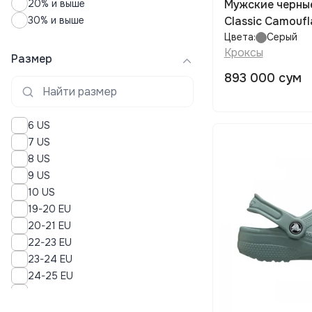
20% и выше
Мужские черны
30% и выше
Classic Camouf
Цвета:
Серый
Кроксы
Размер
893 000 сум
6 US
7 US
8 US
9 US
10 US
19-20 EU
20-21 EU
22-23 EU
23-24 EU
24-25 EU
25-26 EU
27-28 EU