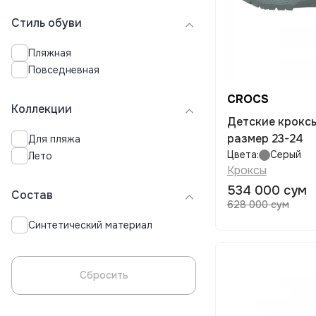
Стиль обуви
Пляжная
Повседневная
CROCS
Коллекции
Детские кроксы CROCS Cl Denim
размер 23-24
Для пляжа
Цвета:
Серый
Лето
Кроксы
534 000 сум
Состав
628 000 сум
Синтетический материал
Сбросить