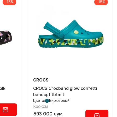
-15%
-15%
CROCS
blk
CROCS Crocband glow confetti
bandcgt tbtmlt
Цвета:
Бирюзовый
Кроксы
593 000 сум