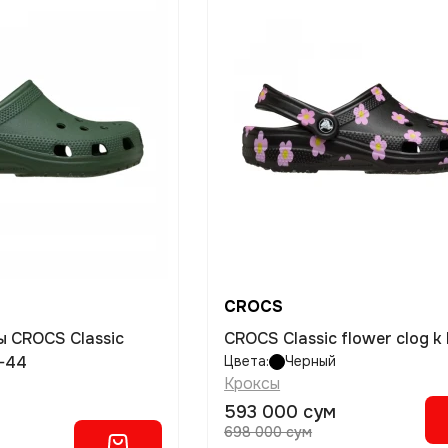
CROCS
CROCS Classic flower clog k 
-44
Цвета:
Черный
Кроксы
593 000 сум
698 000 сум