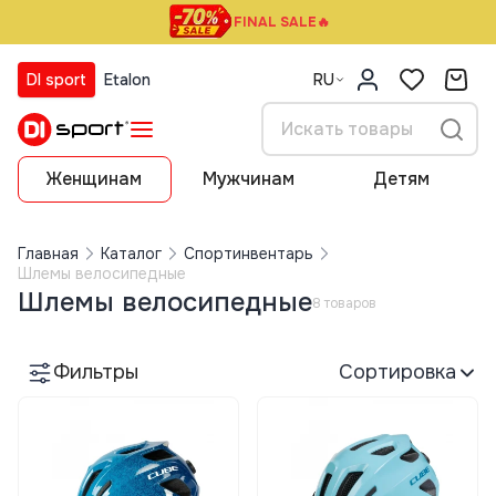
FINAL SALE🔥
DI sport
Etalon
RU
Женщинам
Мужчинам
Детям
Главная
Каталог
Спортинвентарь
Шлемы велосипедные
Шлемы велосипедные
8 товаров
Фильтры
Сортировка