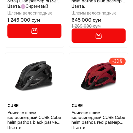
Stray Lilac размер m (52-
helm pathos blue размер
57)
xl(59-64)
Цвета:
Сиреневый
Цвета:
Шлемы велосипедные
Шлемы велосипедные
1 246 000 сум
645 000 сум
1 289 000 сум
-30%
CUBE
CUBE
Унисекс шлем
Унисекс шлем
велосипедный CUBE Cube
велосипедный CUBE Cube
helm pathos black размер
helm pathos red размер
xl(59-64)
xl(59-64)
Цвета:
Цвета: