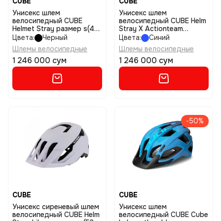
CUBE
CUBE
Унисекс шлем
Унисекс шлем
велосипедный CUBE
велосипедный CUBE Helm
Helmet Stray размер s(49-
Stray X Actionteam
55)
размер s(49-55)
Цвета:
Черный
Цвета:
Синий
Шлемы велосипедные
Шлемы велосипедные
1 246 000 сум
1 246 000 сум
-50%
CUBE
CUBE
Унисекс сиреневый шлем
Унисекс шлем
велосипедный CUBE Helm
велосипедный CUBE Cube