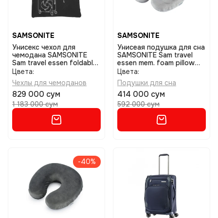
SAMSONITE
SAMSONITE
Унисекс чехол для
Унисеая подушка для сна
чемодана SAMSONITE
SAMSONITE Sam travel
Sam travel essen foldable
essen mem. foam pillow
luggage cover m black
soft light grey
Цвета:
Цвета:
размер m
Чехлы для чемоданов
Подушки для сна
829 000 сум
414 000 сум
1 183 000 сум
592 000 сум
-40%