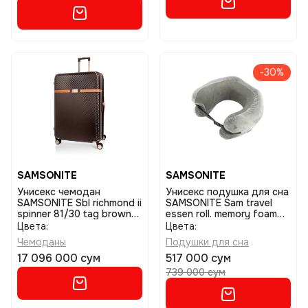
-30%
SAMSONITE
SAMSONITE
Унисекс чемодан
Унисекс подушка для сна
SAMSONITE Sbl richmond ii
SAMSONITE Sam travel
spinner 81/30 tag brown
essen roll. memory foam
размер 81
pillow grey
Цвета:
Цвета:
Чемоданы
Подушки для сна
17 096 000 сум
517 000 сум
739 000 сум