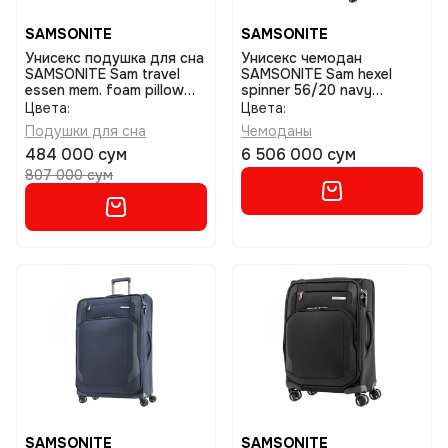
SAMSONITE
SAMSONITE
Унисекс подушка для сна
Унисекс чемодан
SAMSONITE Sam travel
SAMSONITE Sam hexel
essen mem. foam pillow
spinner 56/20 navy
mid sft med gry
размер 56
Цвета:
Цвета:
Подушки для сна
Чемоданы
484 000 сум
6 506 000 сум
807 000 сум
SAMSONITE
SAMSONITE