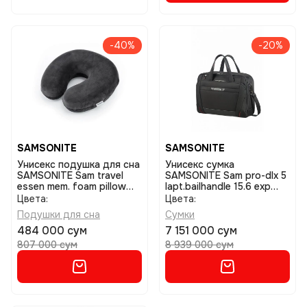
-40%
-20%
SAMSONITE
SAMSONITE
Унисекс подушка для сна
Унисекс сумка
SAMSONITE Sam travel
SAMSONITE Sam pro-dlx 5
essen mem. foam pillow
lapt.bailhandle 15.6 exp
firm dark grey размер one
black размер one size
Цвета:
Цвета:
size
Подушки для сна
Сумки
484 000 сум
7 151 000 сум
807 000 сум
8 939 000 сум