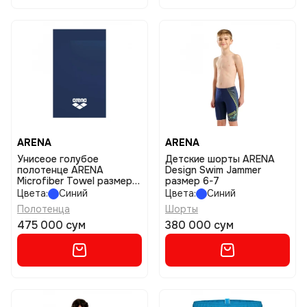
ARENA
ARENA
Унисеое голубое
Детские шорты ARENA
полотенце ARENA
Design Swim Jammer
Microfiber Towel размер
размер 6-7
tu
Цвета:
Синий
Цвета:
Синий
Полотенца
Шорты
475 000 сум
380 000 сум