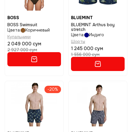
BOSS
BLUEMINT
BOSS Swimsuit
BLUEMINT Arthus boy
stretch
Цвета:
Коричневый
Цвета:
Индиго
Купальники
Шорты
2 049 000 сум
1 245 000 сум
2 927 000 сум
1 556 000 сум
-20%