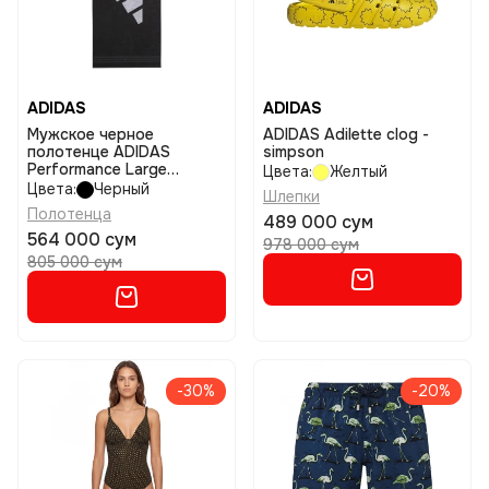
ADIDAS
ADIDAS
Мужское черное
ADIDAS Adilette clog -
полотенце ADIDAS
simpson
Performance Large
Цвета:
Желтый
размер ns
Цвета:
Черный
Шлепки
Полотенца
489 000 сум
564 000 сум
978 000 сум
805 000 сум
-30%
-20%