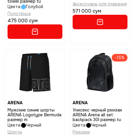
towel размер tu
Аксессуары для плавания
Цвета:
Голубой
571 000 сум
Полотенца
475 000 сум
-15%
ARENA
ARENA
Мужские синие шорты
Унисекс черный рюкзак
ARENA Logotype Bermuda
ARENA Arena all set
размер m
backpack 30l размер tu
Цвета:
Черный
Цвета:
Черный
Шорты
Рюкзаки