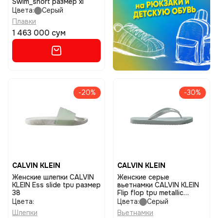
Swim_short размер xl
Цвета:
Серый
Плавки
1 463 000 сум
-20%
-30%
CALVIN KLEIN
CALVIN KLEIN
Женские шлепки CALVIN
Женские серые
KLEIN Ess slide tpu размер
вьетнамки CALVIN KLEIN
38
Flip flop tpu metallic
размер 38
Цвета:
Цвета:
Серый
Шлепки
Вьетнамки