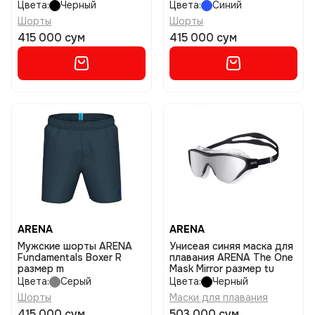
Цвета:
Черный
Цвета:
Синий
Шорты
Шорты
415 000 сум
415 000 сум
ARENA
ARENA
Мужские шорты ARENA
Унисеая синяя маска для
Fundamentals Boxer R
плавания ARENA The One
размер m
Mask Mirror размер tu
Цвета:
Серый
Цвета:
Черный
Шорты
Маски для плавания
415 000 сум
503 000 сум