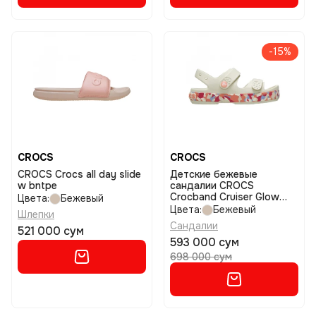
-15%
CROCS
CROCS
CROCS Crocs all day slide
Детские бежевые
w bntpe
сандалии CROCS
Crocband Cruiser Glow
Цвета:
Бежевый
Confetti Band размер 30-
Цвета:
Бежевый
Шлепки
31
Сандалии
521 000 сум
593 000 сум
698 000 сум