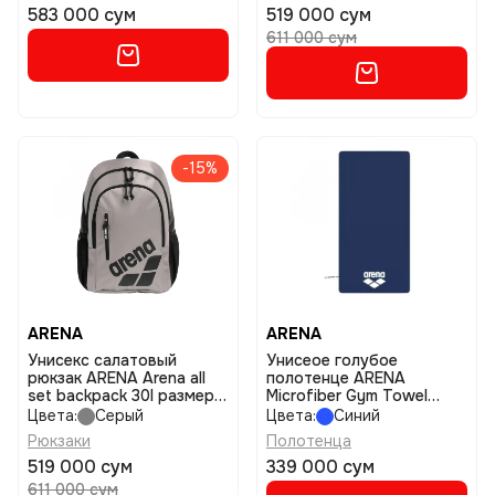
583 000 сум
519 000 сум
611 000 сум
-15%
ARENA
ARENA
Унисекс салатовый
Унисеое голубое
рюкзак ARENA Arena all
полотенце ARENA
set backpack 30l размер
Microfiber Gym Towel
tu
размер tu
Цвета:
Серый
Цвета:
Синий
Рюкзаки
Полотенца
519 000 сум
339 000 сум
611 000 сум