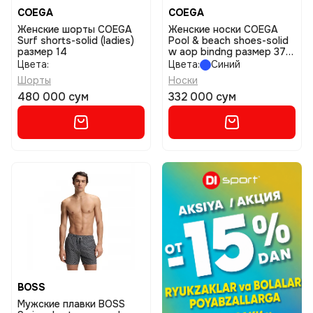
COEGA
COEGA
Женские шорты COEGA
Женские носки COEGA
Surf shorts-solid (ladies)
Pool & beach shoes-solid
размер 14
w aop bindng размер 37-
38
Цвета:
Цвета:
Синий
Шорты
Носки
480 000 сум
332 000 сум
BOSS
Мужские плавки BOSS