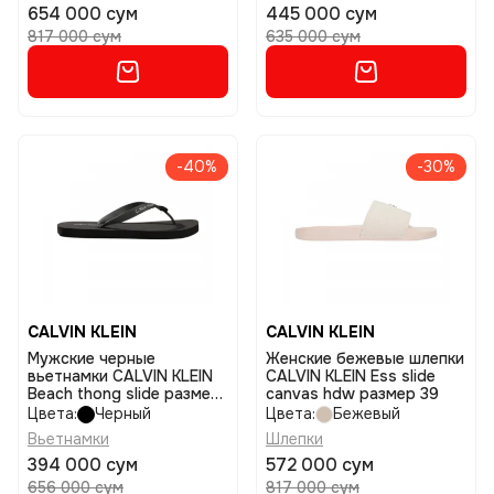
654 000 сум
445 000 сум
817 000 сум
635 000 сум
-40%
-30%
CALVIN KLEIN
CALVIN KLEIN
Мужские черные
Женские бежевые шлепки
вьетнамки CALVIN KLEIN
CALVIN KLEIN Ess slide
Beach thong slide размер
canvas hdw размер 39
44
Цвета:
Черный
Цвета:
Бежевый
Вьетнамки
Шлепки
394 000 сум
572 000 сум
656 000 сум
817 000 сум