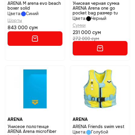
ARENA M arena evo beach
Унисеая черная сумка
boxer solid
ARENA Arena one go
pocket bag размер tu
Цвета:
Синий
Цвета:
Черный
Шорты
Сумки
843 000 сум
231 000 сум
272 000 сум
ARENA
ARENA
Унисеое полотенце
ARENA Friends swim vest
ARENA Arena microfiber
Цвета:
Голубой