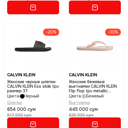
-20%
-30%
CALVIN KLEIN
CALVIN KLEIN
Женские черные шлепки
Женские бежевые
CALVIN KLEIN Ess slide tpu
вьетнамки CALVIN KLEIN
размер 37
Flip flop tpu metallic
размер 37
Цвета:
Черный
Цвета:
Бежевый
Шлепки
Вьетнамки
654 000 сум
445 000 сум
817 000 сум
635 000 сум