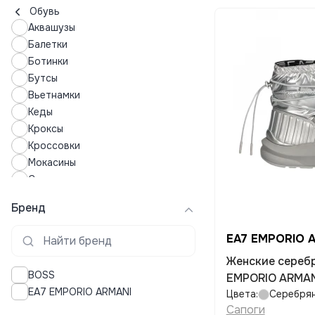
Обувь
Аквашузы
Балетки
Ботинки
Бутсы
Вьетнамки
Кеды
Кроксы
Кроссовки
Мокасины
Сандалии
Сапоги
Бренд
Слипоны
Тапочки
EA7 EMPORIO 
Шлепки
Женские сереб
BOSS
EMPORIO ARMANI
EA7 EMPORIO ARMANI
Цвета:
Серебря
Сапоги