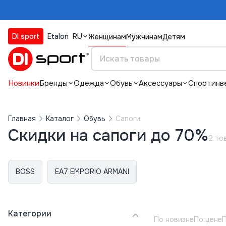
DI sport
Etalon
RU
Женщинам
Мужчинам
Детям
Новинки
Бренды
Одежда
Обувь
Аксессуары
Спортинв
Главная
Каталог
Обувь
Сапоги
Скидки на сапоги до 70%
2 то
BOSS
EA7 EMPORIO ARMANI
Категории
По новизне
По цене
П