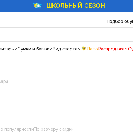
ШКОЛЬНЫЙ СЕЗОН
Подбор обу
ентарь
Сумки и багаж
Вид спорта
Лето
Распродажа
С
вара
о популярности
По размеру скидки