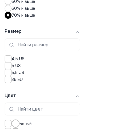
50% и выше
60% и выше
70% и выше
Размер
4,5 US
5 US
5,5 US
36 EU
Цвет
Белый