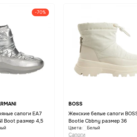
-70%
ARMANI
BOSS
ряные сапоги EA7
Женские белые сапоги BOSS
 Boot размер 4,5
Bootie Cbbny размер 36
ный
Цвета:
Белый
Сапоги