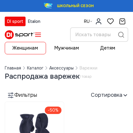
ШКОЛЬНЫЙ СЕЗОН
DI sport
Etalon
RU
Женщинам
Мужчинам
Детям
Главная
Каталог
Аксессуары
Варежки
Распродажа варежек
1 товар
Фильтры
Сортировка
-50%