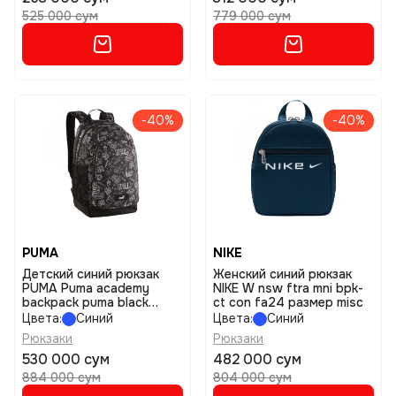
525 000 сум
779 000 сум
-40%
-40%
PUMA
NIKE
Детский синий рюкзак
Женский синий рюкзак
PUMA Puma academy
NIKE W nsw ftra mni bpk-
backpack puma black
ct con fa24 размер misc
размер x
Цвета:
Синий
Цвета:
Синий
Рюкзаки
Рюкзаки
530 000 сум
482 000 сум
884 000 сум
804 000 сум