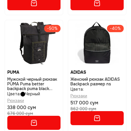
-50%
-40%
PUMA
ADIDAS
Мужской черный рюкзак
Женский рюкзак ADIDAS
PUMA Puma better
Backpack размер ns
backpack puma black
Цвета:
размер x
Цвета:
Черный
Рюкзаки
Рюкзаки
517 000 сум
338 000 сум
862 000 сум
676 000 сум