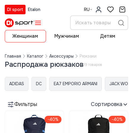
DI sport
Etalon
RU
Женщинам
Мужчинам
Детям
Главная
Каталог
Аксессуары
Рюкзаки
Распродажа рюкзаков
19 товаров
ADIDAS
DC
EA7 EMPORIO ARMANI
JACK WOLF
Фильтры
Сортировка
-40%
-40%