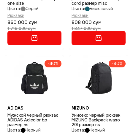
one size
cord размер misc
Цвета:
Серый
Цвета:
Бирюзовый
Рюкзаки
Рюкзаки
860 000 сум
808 000 сум
1 719 000 сум
1 347 000 сум
-40%
-40%
ADIDAS
MIZUNO
Мужской черный рюкзак
Унисекс черный рюкзак
ADIDAS Adicolor bp
MIZUNO Backpack waso
размер ns
20l размер ns
Цвета:
Черный
Цвета:
Черный