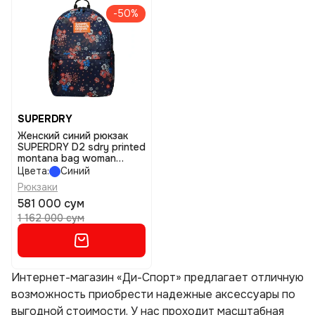
-50%
SUPERDRY
Женский синий рюкзак
SUPERDRY D2 sdry printed
montana bag woman
размер os
Цвета:
Синий
Рюкзаки
581 000 сум
1 162 000 сум
Интернет-магазин «Ди-Спорт» предлагает отличную
возможность приобрести надежные аксессуары по
выгодной стоимости. У нас проходит масштабная