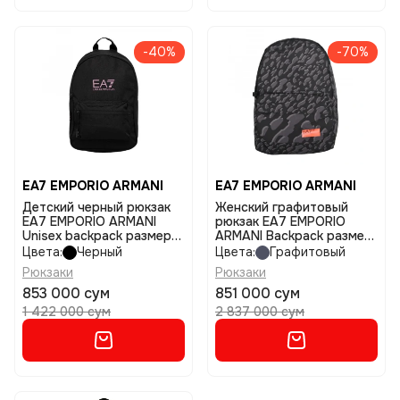
-40%
-70%
EA7 EMPORIO ARMANI
EA7 EMPORIO ARMANI
Детский черный рюкзак
Женский графитовый
EA7 EMPORIO ARMANI
рюкзак EA7 EMPORIO
Unisex backpack размер
ARMANI Backpack размер
tu
tu
Цвета:
Черный
Цвета:
Графитовый
Рюкзаки
Рюкзаки
853 000 сум
851 000 сум
1 422 000 сум
2 837 000 сум