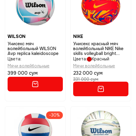
WILSON
NIKE
Унисекс мяч
Унисекс красный мяч
волейбольный WILSON
волейбольный NIKE Nike
Avp replica kaleidoscope
skills volleyball bright
размер 3
Цвета:
Цвета:
Красный
Мячи волейбольные
Мячи волейбольные
399 000 сум
232 000 сум
331 000 сум
-30%