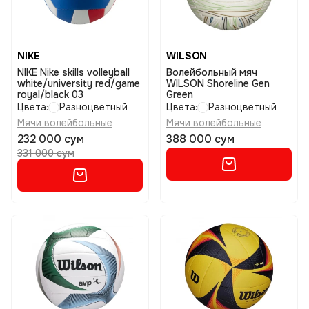
NIKE
WILSON
NIKE Nike skills volleyball
Волейбольный мяч
white/university red/game
WILSON Shoreline Gen
royal/black 03
Green
Цвета:
Разноцветный
Цвета:
Разноцветный
Мячи волейбольные
Мячи волейбольные
232 000 сум
388 000 сум
331 000 сум