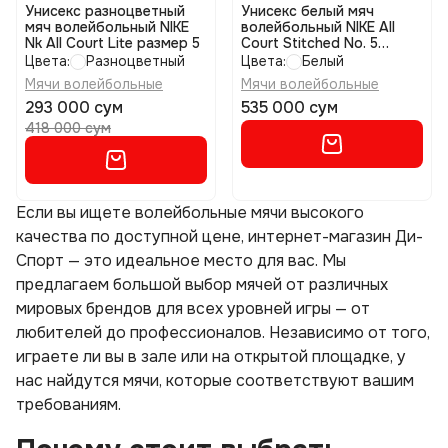
Унисекс разноцветный
Унисекс белый мяч
мяч волейбольный NIKE
волейбольный NIKE All
Nk All Court Lite размер 5
Court Stitched No. 5
размер 5
Цвета:
Разноцветный
Цвета:
Белый
Мячи волейбольные
Мячи волейбольные
293 000 сум
535 000 сум
418 000 сум
Если вы ищете волейбольные мячи высокого
качества по доступной цене, интернет-магазин Ди-
Спорт — это идеальное место для вас. Мы
предлагаем большой выбор мячей от различных
мировых брендов для всех уровней игры — от
любителей до профессионалов. Независимо от того,
играете ли вы в зале или на открытой площадке, у
нас найдутся мячи, которые соответствуют вашим
требованиям.