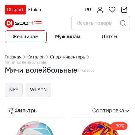
DI sport
Etalon
RU
Женщинам
Мужчинам
Детям
Главная
Каталог
Спортинвентарь
Мячи волейбольные
Мячи волейбольные
8 товаров
NIKE
WILSON
Фильтры
Сортировка
-30%