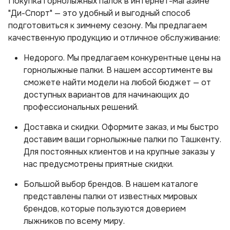
Покупка горнолыжных палок в интернет-магазине
"Ди-Спорт" — это удобный и выгодный способ
подготовиться к зимнему сезону. Мы предлагаем
качественную продукцию и отличное обслуживание:
Недорого. Мы предлагаем конкурентные цены на
горнолыжные палки. В нашем ассортименте вы
сможете найти модели на любой бюджет — от
доступных вариантов для начинающих до
профессиональных решений.
Доставка и скидки. Оформите заказ, и мы быстро
доставим ваши горнолыжные палки по Ташкенту.
Для постоянных клиентов и на крупные заказы у
нас предусмотрены приятные скидки.
Большой выбор брендов. В нашем каталоге
представлены палки от известных мировых
брендов, которые пользуются доверием
лыжников по всему миру.