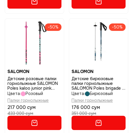
-50%
-50%
SALOMON
SALOMON
Детские розовые палки
Детские бирюзовые
горнолыжные SALOMON
палки горнолыжные
Poles kaloo junior pink
SALOMON Poles brigade jr
размер 70
размер 80
Цвета:
Розовый
Цвета:
Бирюзовый
Палки горнолыжные
Палки горнолыжные
217 000 сум
176 000 сум
433 000 сум
351 000 сум