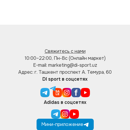
Свяжитесь с нами
10:00–22:00, Пн-Вс (Онлайн маркет)
E-mail: marketing@di-sport.uz
Адрес: г. Ташкент проспект А. Темура, 60
DI sport в соцсетях
Adidas в соцсетях
Мини-приложение