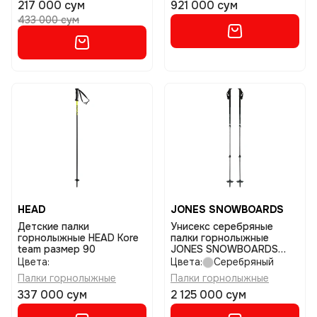
217 000 сум
921 000 сум
433 000 сум
HEAD
JONES SNOWBOARDS
Детские палки
Унисекс серебряные
горнолыжные HEAD Kore
палки горнолыжные
team размер 90
JONES SNOWBOARDS
Flip-lock talon размер 105-
Цвета:
Цвета:
Серебряный
135
Палки горнолыжные
Палки горнолыжные
337 000 сум
2 125 000 сум