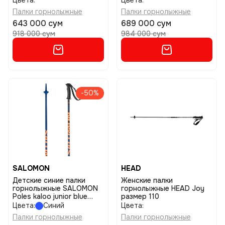
Цвета:
Цвета:
Палки горнолыжные
Палки горнолыжные
643 000 сум
689 000 сум
918 000 сум
984 000 сум
-50%
SALOMON
HEAD
Детские синие палки
Женские палки
горнолыжные SALOMON
горнолыжные HEAD Joy
Poles kaloo junior blue
размер 110
размер 90
Цвета:
Синий
Цвета:
Палки горнолыжные
Палки горнолыжные