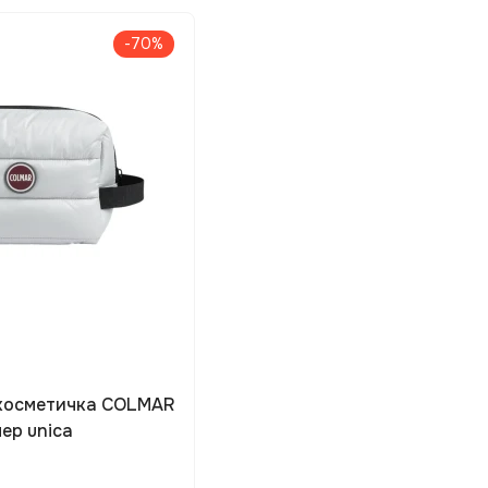
-70%
 косметичка COLMAR
ер unica