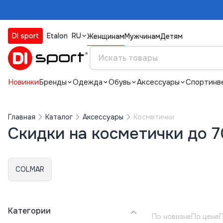
DI sport
Etalon
RU
Женщинам
Мужчинам
Детям
Новинки
Бренды
Одежда
Обувь
Аксессуары
Спортинв
Главная
Каталог
Аксессуары
Косметички
Скидки на косметички до 
COLMAR
Категории
По новизне
По цене
П