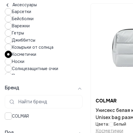
Аксессуары
Барсетки
Бейсболки
Варежки
Гетры
Джиббитсы
Козырьки от солнца
Косметички
Носки
Солнцезащитные очки
Панамы
Перчатки
Бренд
Подушки для сна
Полотенца
COLMAR
Ремни
Унисекс белая
Рюкзаки
COLMAR
Unisex bag разм
Спортивные часы
Цвета:
Белый
Средства по уходу за обувью
Косметички
Пол
Средства по уходу за одеждой