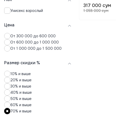
317 000 сум
Стельки для обуви
Унисекс взрослый
1 058 000 сум
Сумки
Термоноски
Чемоданы
Цена
Чехлы для чемоданов
От 300 000 до 600 000
Шапки
От 600 000 до 1 000 000
Шарфы
От 1 000 000 до 1 500 000
Размер скидки %
10% и выше
20% и выше
30% и выше
40% и выше
50% и выше
60% и выше
70% и выше