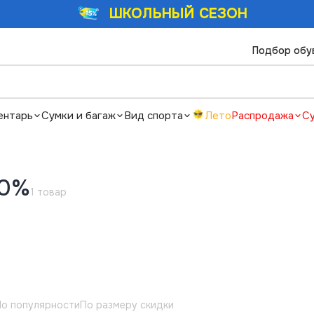
ШКОЛЬНЫЙ СЕЗОН
Подбор обу
ентарь
Сумки и багаж
Вид спорта
Лето
Распродажа
С
70%
1 товар
о популярности
По размеру скидки