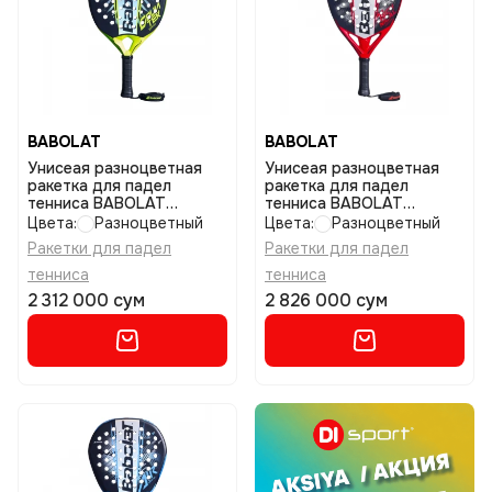
BABOLAT
BABOLAT
Унисеая разноцветная
Унисеая разноцветная
ракетка для падел
ракетка для падел
тенниса BABOLAT
тенниса BABOLAT
Counter vertuo 2.6 размер
Technical veron 3.0
Цвета:
Разноцветный
Цвета:
Разноцветный
uniq
размер uniq
Ракетки для падел
Ракетки для падел
тенниса
тенниса
2 312 000 сум
2 826 000 сум