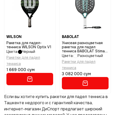
WILSON
BABOLAT
Ракетка для падел-
Унисеая разноцветная
тенниса WILSON Optix V1
ракетка для падел
тенниса BABOLAT Stima
Цвета:
Черный
energy размер uniq
Цвета:
Разноцветный
Ракетки для падел
Ракетки для падел
тенниса
тенниса
1 669 000 сум
3 082 000 сум
Если вы хотите купить ракетки для падел тенниса в
Ташкенте недорого и с гарантией качества,
интернет-магазин ДиСпорт предлагает широкий