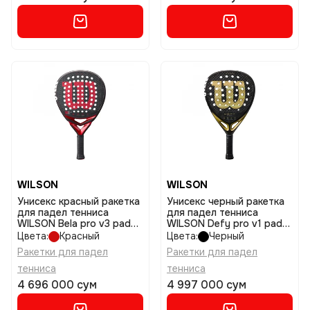
WILSON
WILSON
Унисекс красный ракетка
Унисекс черный ракетка
для падел тенниса
для падел тенниса
WILSON Bela pro v3 padel
WILSON Defy pro v1 padel
2 размер 2
2 размер 2
Цвета:
Красный
Цвета:
Черный
Ракетки для падел
Ракетки для падел
тенниса
тенниса
4 696 000 сум
4 997 000 сум