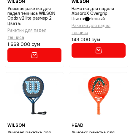
WILSON
WILSON
Унисеая ракетка для
Намотка для паделя
падел тенниса WILSON
AbsorbX Overgrip
Optix v2 lite размер 2
Цвета:
Черный
Цвета:
Ракетки для падел
Ракетки для падел
тенниса
тенниса
143 000 сум
1 669 000 сум
WILSON
HEAD
Унисеая ракетка для
Унисекс ракетка для