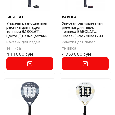
BABOLAT
BABOLAT
Унисеая разноцветная
Унисеая разноцветная
ракетка для падел
ракетка для падел
тенниса BABOLAT
тенниса BABOLAT
Counter viper 2.6 размер
Technical viper 3.0 размер
Цвета:
Разноцветный
Цвета:
Разноцветный
uniq
uniq
Ракетки для падел
Ракетки для падел
тенниса
тенниса
4 111 000 сум
4 753 000 сум