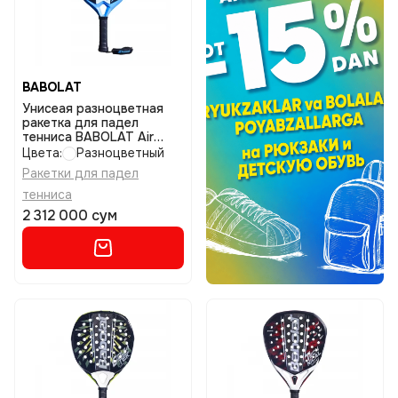
BABOLAT
Унисеая разноцветная
ракетка для падел
тенниса BABOLAT Air
vertuo 2.6 размер uniq
Цвета:
Разноцветный
Ракетки для падел
тенниса
2 312 000 сум