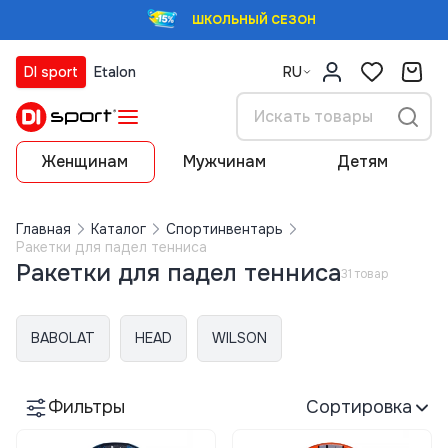
ШКОЛЬНЫЙ СЕЗОН
DI sport
Etalon
RU
Женщинам
Мужчинам
Детям
Главная
Каталог
Спортинвентарь
Ракетки для падел тенниса
Ракетки для падел тенниса
31 товар
BABOLAT
HEAD
WILSON
Фильтры
Сортировка