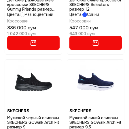
Детские разноцветные
Детские синие кроссовки
кроссовки SKECHERS
SKECHERS Selectors
Gummy Friends размер
размер 12
11,5
Цвета:
Разноцветный
Цвета:
Синий
Кроссовки
Кроссовки
886 000 сум
547 000 сум
1 042 000 сум
643 000 сум
SKECHERS
SKECHERS
Мужской черный слипоны
Мужской синий слипоны
SKECHERS GOwalk Arch Fit
SKECHERS GOwalk Arch Fit
размер 9
размер 9,5