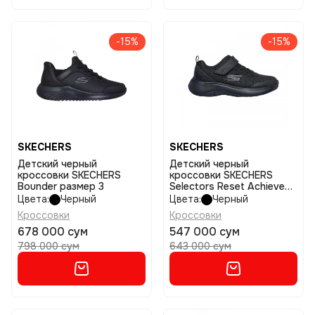
-15%
-15%
SKECHERS
SKECHERS
Детский черный
Детский черный
кроссовки SKECHERS
кроссовки SKECHERS
Bounder размер 3
Selectors Reset Achieved
размер 11
Цвета:
Черный
Цвета:
Черный
Кроссовки
Кроссовки
678 000 сум
547 000 сум
798 000 сум
643 000 сум