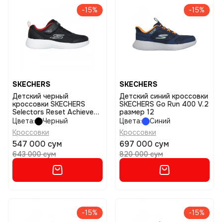
-15%
-15%
SKECHERS
SKECHERS
Детский черный
Детский синий кроссовки
кроссовки SKECHERS
SKECHERS Go Run 400 V.2
Selectors Reset Achieved
размер 12
размер 13
Цвета:
Черный
Цвета:
Синий
Кроссовки
Кроссовки
547 000 сум
697 000 сум
643 000 сум
820 000 сум
-15%
-15%