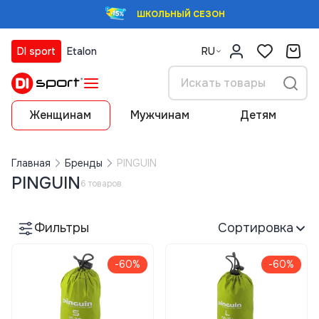
ШКОЛЬНЫЙ СЕЗОН
DI sport
Etalon
RU
Женщинам
Мужчинам
Детям
Главная
Бренды
PINGUIN
PINGUIN
6 товаров
Фильтры
Сортировка
-60%
-60%