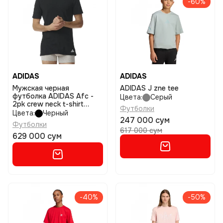
-60%
ADIDAS
ADIDAS
Мужская черная
ADIDAS J zne tee
футболка ADIDAS Afc -
Цвета:
Серый
2pk crew neck t-shirt
Футболки
размер l
Цвета:
Черный
247 000 сум
Футболки
617 000 сум
629 000 сум
-40%
-50%