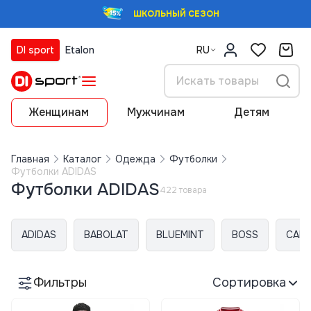
ШКОЛЬНЫЙ СЕЗОН
DI sport
Etalon
RU
Женщинам
Мужчинам
Детям
Главная
Каталог
Одежда
Футболки
Футболки ADIDAS
Футболки ADIDAS
422 товара
ADIDAS
BABOLAT
BLUEMINT
BOSS
CALV
Фильтры
Сортировка