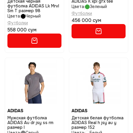
Детская черная
ADIDAS K xpl gfx tee
футболка ADIDAS Lk Mrvl
Цвета:
Зеленый
Sm T размер 98
Футболки
Цвета:
Черный
456 000 сум
Футболки
558 000 сум
ADIDAS
ADIDAS
Мужская футболка
Детская белая футболка
ADIDAS Au dr jsy ss rm
ADIDAS Real h jsy au y
размер l
размер 152
Цвета:
Серый
Цвета:
Белый