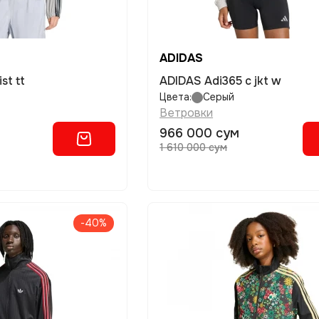
ADIDAS
st tt
ADIDAS Adi365 c jkt w
Цвета:
Серый
Ветровки
966 000 сум
1 610 000 сум
-40%