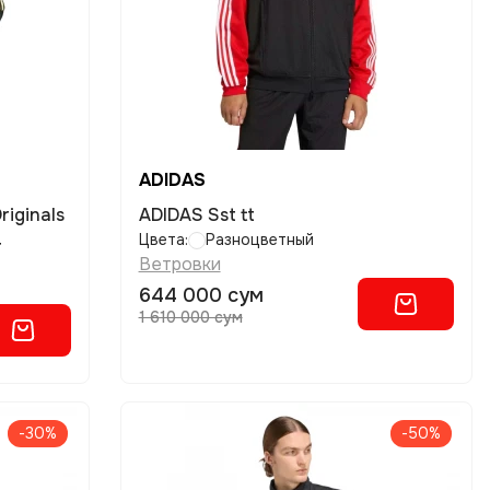
ADIDAS
ADIDAS Sst tt
4
Цвета:
Разноцветный
Ветровки
644 000 сум
1 610 000 сум
-30%
-50%