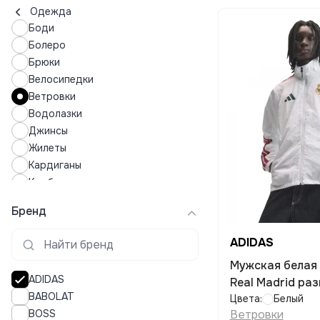
Одежда
Боди
Болеро
Брюки
Велосипедки
Ветровки
Водолазки
Джинсы
Жилеты
Кардиганы
Комбинезоны
Кофты
Бренд
Купальники
Купальные костюмы
ADIDAS
Куртки
Мужская белая
Леггинсы
ADIDAS
Real Madrid раз
Лонгсливы
BABOLAT
Цвета:
Белый
Лосины
BOSS
Ветровки
Майки