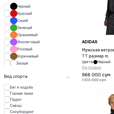
176
Черный
Красный
Синий
Зеленый
Оранжевый
ADIDAS
Фиолетовый
Розовый
Мужская ветровка ADIDAS Firebird
TT размер m
Коричневый
Цвета:
Черный
Белый
Ветровки
Серый
966 000 сум
Вид спорта
Бежевый
1 610 000 сум
Сливовый
Бег и ходьба
Графитовый
Горные лыжи
Разноцветный
Падел
Сквош
Оливковый
Сноубординг
Эвкалиптовый