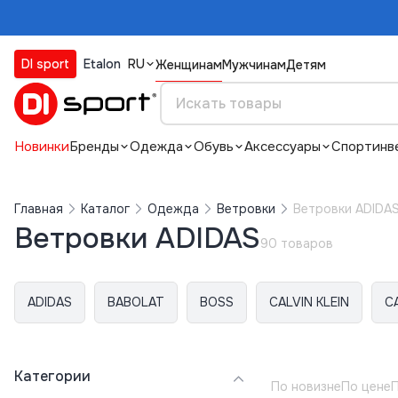
DI sport
Etalon
RU
Женщинам
Мужчинам
Детям
Новинки
Бренды
Одежда
Обувь
Аксессуары
Спортинв
Главная
Каталог
Одежда
Ветровки
Ветровки ADIDA
Ветровки ADIDAS
90 товаров
ADIDAS
BABOLAT
BOSS
CALVIN KLEIN
C
Категории
По новизне
По цене
П