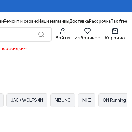
ви
Ремонт и сервис
Наши магазины
Доставка
Рассрочка
Tax free
Войти
Избранное
Корзина
уперскидки
JACK WOLFSKIN
MIZUNO
NIKE
ON Running