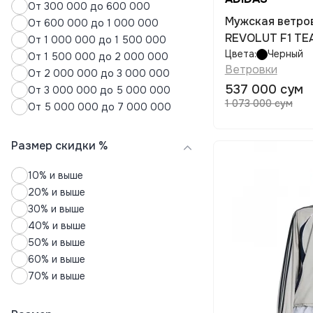
Юбки
От 300 000 до 600 000
Мужская ветровка ADIDAS AUDI
От 600 000 до 1 000 000
REVOLUT F1 TEA
От 1 000 000 до 1 500 000
Цвета:
Черный
От 1 500 000 до 2 000 000
Ветровки
От 2 000 000 до 3 000 000
537 000 сум
От 3 000 000 до 5 000 000
1 073 000 сум
От 5 000 000 до 7 000 000
Размер скидки %
10% и выше
20% и выше
30% и выше
40% и выше
50% и выше
60% и выше
70% и выше