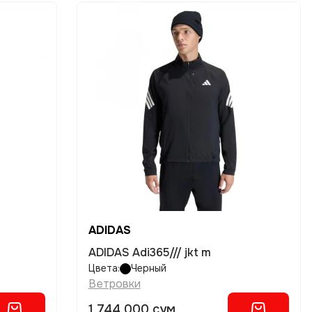
ADIDAS
ADIDAS Adi365/// jkt m
Цвета:
Черный
Ветровки
1 744 000 сум