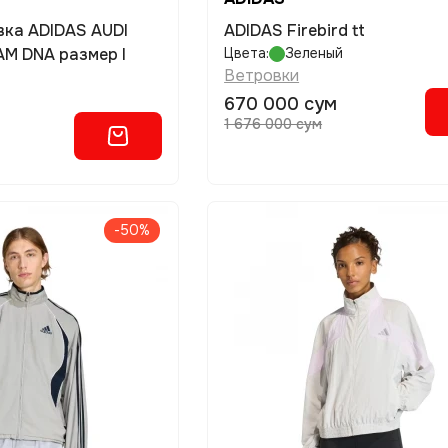
ADIDAS Firebird tt
M DNA размер l
Цвета:
Зеленый
Ветровки
670 000 сум
1 676 000 сум
-50%