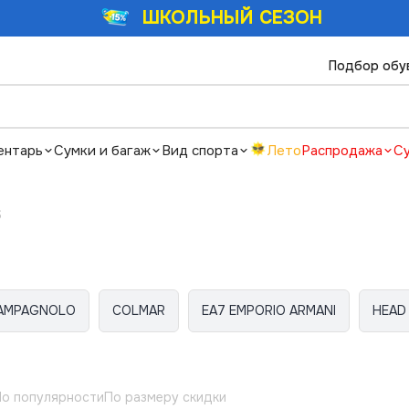
ШКОЛЬНЫЙ СЕЗОН
Подбор обу
ентарь
Сумки и багаж
Вид спорта
Лето
Распродажа
С
S
AMPAGNOLO
COLMAR
EA7 EMPORIO ARMANI
HEAD
о популярности
По размеру скидки