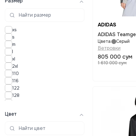
Размер
ADIDAS
xs
ADIDAS Teamgei
s
Цвета:
Серый
m
Ветровки
l
805 000 сум
xl
1 610 000 сум
2xl
110
116
122
128
134
140
Цвет
152
158
164