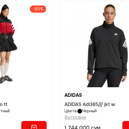
-50%
ADIDAS
o tt
ADIDAS Adi365/// jkt w
етный
Цвета:
Черный
Ветровки
1 744 000 сум