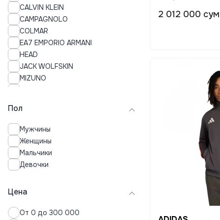
CALVIN KLEIN
Нижнее белье
2 012 000 сум
CAMPAGNOLO
Пальто
COLMAR
Пижамы
EA7 EMPORIO ARMANI
Плавки
HEAD
Платья
JACK WOLFSKIN
Поло
MIZUNO
Пуховики
NIKE
Рубашки
ON Running
Свитера
Пол
PUMA
Свитшоты
SPYDER
Спортивные костюмы
Мужчины
Термобелье
Женщины
Толстовки
Мальчики
Топы
Девочки
Футболки
Хиджабы
Цена
Худи
Шорты
От 0 до 300 000
ADIDAS