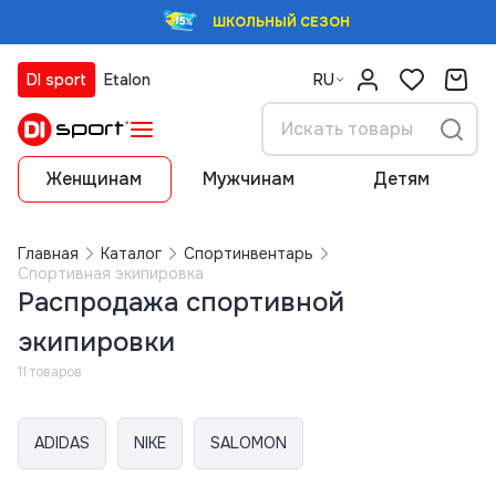
ШКОЛЬНЫЙ СЕЗОН
DI sport
Etalon
RU
Женщинам
Мужчинам
Детям
Главная
Каталог
Спортинвентарь
Спортивная экипировка
Распродажа спортивной
экипировки
11 товаров
ADIDAS
NIKE
SALOMON