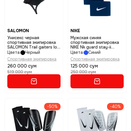
SALOMON
NIKE
Унисекс черная
Мужская синяя
спортивная экипировка
спортивная экипировка
SALOMON Trail gaiters low
NIKE Nk guard stay-ii
размер m
размер 1size
Цвета:
Черный
Цвета:
Синий
Спортивная экипировка
Спортивная экипировка
260 000 сум
125 000 сум
519 000 сум
250 000 сум
-50%
-40%