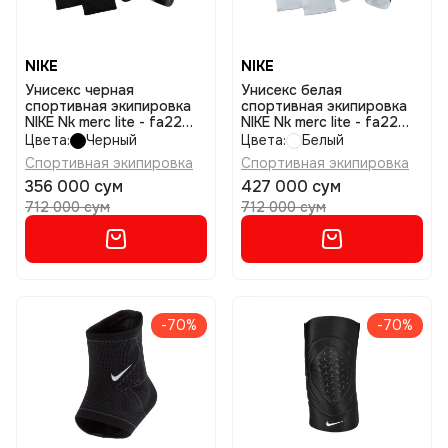
NIKE
NIKE
Унисекс черная
Унисекс белая
спортивная экипировка
спортивная экипировка
NIKE Nk merc lite - fa22
NIKE Nk merc lite - fa22
размер s
размер s
Цвета:
Черный
Цвета:
Белый
Спортивная экипировка
Спортивная экипировка
356 000 сум
427 000 сум
712 000 сум
712 000 сум
-70%
-70%