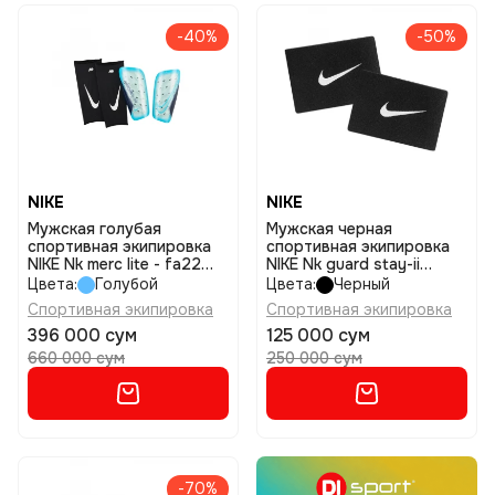
-40%
-50%
NIKE
NIKE
Мужская голубая
Мужская черная
спортивная экипировка
спортивная экипировка
NIKE Nk merc lite - fa22
NIKE Nk guard stay-ii
размер m
размер 1size
Цвета:
Голубой
Цвета:
Черный
Спортивная экипировка
Спортивная экипировка
396 000 сум
125 000 сум
660 000 сум
250 000 сум
-70%