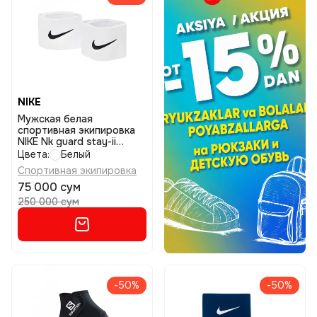
NIKE
Мужская белая
спортивная экипировка
NIKE Nk guard stay-ii
размер 1size
Цвета:
Белый
Спортивная экипировка
75 000 сум
250 000 сум
-50%
-50%