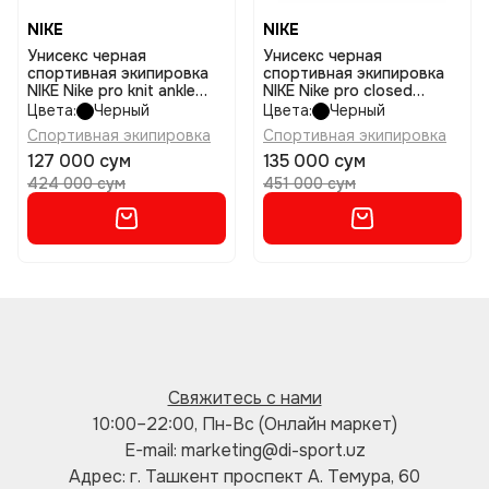
NIKE
NIKE
Унисекс черная
Унисекс черная
спортивная экипировка
спортивная экипировка
NIKE Nike pro knit ankle
NIKE Nike pro closed
sleeve
patella knee sleeve 3.0
Цвета:
Черный
Цвета:
Черный
black/anthracite/white s
black/white xl размер s
Спортивная экипировка
Спортивная экипировка
размер m
127 000 сум
135 000 сум
424 000 сум
451 000 сум
Свяжитесь с нами
10:00–22:00, Пн-Вс (Онлайн маркет)
E-mail: marketing@di-sport.uz
Адрес: г. Ташкент проспект А. Темура, 60