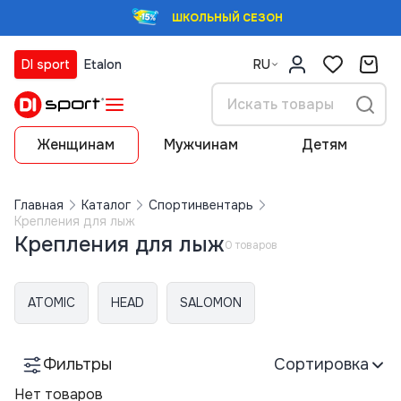
ШКОЛЬНЫЙ СЕЗОН
DI sport
Etalon
RU
Женщинам
Мужчинам
Детям
Главная
Каталог
Спортинвентарь
Крепления для лыж
Крепления для лыж
0 товаров
ATOMIC
HEAD
SALOMON
Фильтры
Сортировка
Нет товаров