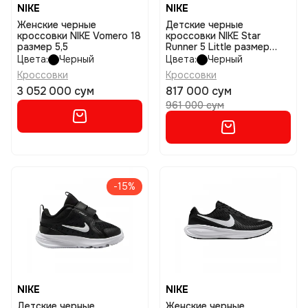
NIKE
NIKE
Женские черные
Детские черные
кроссовки NIKE Vomero 18
кроссовки NIKE Star
размер 5,5
Runner 5 Little размер
2,5y
Цвета:
Черный
Цвета:
Черный
Кроссовки
Кроссовки
3 052 000 сум
817 000 сум
961 000 сум
-15%
NIKE
NIKE
Детские черные
Женские черные