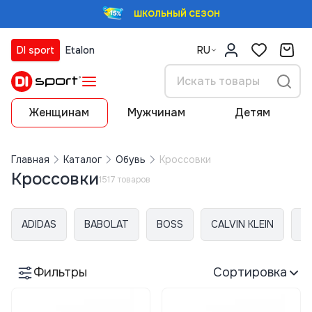
ШКОЛЬНЫЙ СЕЗОН
DI sport
Etalon
RU
Женщинам
Мужчинам
Детям
Главная
Каталог
Обувь
Кроссовки
Кроссовки
1517 товаров
ADIDAS
BABOLAT
BOSS
CALVIN KLEIN
C
Фильтры
Сортировка