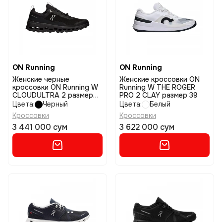
ON Running
ON Running
Женские черные
Женские кроссовки ON
кроссовки ON Running W
Running W THE ROGER
CLOUDULTRA 2 размер
PRO 2 CLAY размер 39
39
Цвета:
Черный
Цвета:
Белый
Кроссовки
Кроссовки
3 441 000 сум
3 622 000 сум