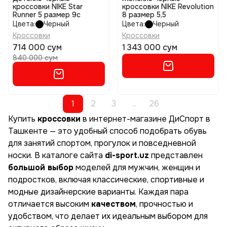
кроссовки NIKE Star
кроссовки NIKE Revolution
Runner 5 размер 9c
8 размер 5,5
Цвета:
Черный
Цвета:
Черный
Кроссовки
Кроссовки
714 000 сум
1 343 000 сум
840 000 сум
1
2
3
...
26
Купить
кроссовки
в интернет-магазине ДиСпорт в
Ташкенте — это удобный способ подобрать обувь
для занятий спортом, прогулок и повседневной
носки. В каталоге сайта
di-sport.uz
представлен
большой выбор
моделей для мужчин, женщин и
подростков, включая классические, спортивные и
модные дизайнерские варианты. Каждая пара
отличается высоким
качеством
, прочностью и
удобством, что делает их идеальным выбором для