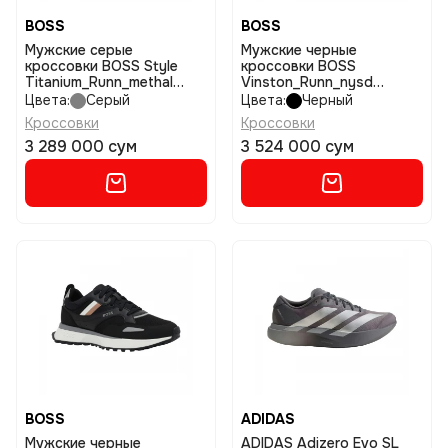
BOSS
BOSS
Мужские серые
Мужские черные
кроссовки BOSS Style
кроссовки BOSS
Titanium_Runn_methal
Vinston_Runn_nysd
размер 44
размер 40
Цвета:
Серый
Цвета:
Черный
Кроссовки
Кроссовки
3 289 000 сум
3 524 000 сум
BOSS
ADIDAS
Мужские черные
ADIDAS Adizero Evo SL