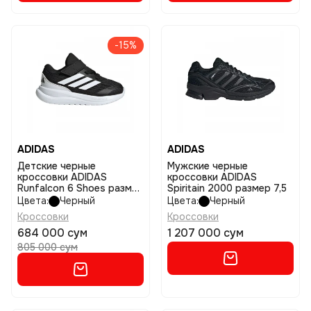
-15%
ADIDAS
ADIDAS
Детские черные
Мужские черные
кроссовки ADIDAS
кроссовки ADIDAS
Runfalcon 6 Shoes размер
Spiritain 2000 размер 7,5
21
Цвета:
Черный
Цвета:
Черный
Кроссовки
Кроссовки
684 000 сум
1 207 000 сум
805 000 сум