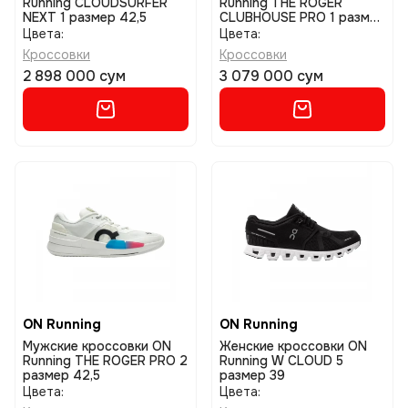
Running CLOUDSURFER
Running THE ROGER
NEXT 1 размер 42,5
CLUBHOUSE PRO 1 размер
42
Цвета:
Цвета:
Кроссовки
Кроссовки
2 898 000 сум
3 079 000 сум
ON Running
ON Running
Мужские кроссовки ON
Женские кроссовки ON
Running THE ROGER PRO 2
Running W CLOUD 5
размер 42,5
размер 39
Цвета:
Цвета: