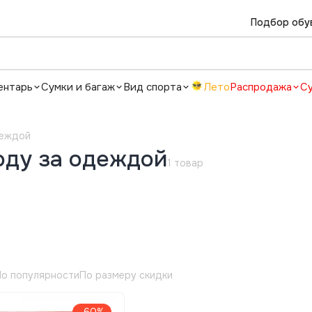
Подбор обу
ентарь
Сумки и багаж
Вид спорта
Лето
Распродажа
С
деждой
оду за одеждой
1 товар
о популярности
По размеру скидки