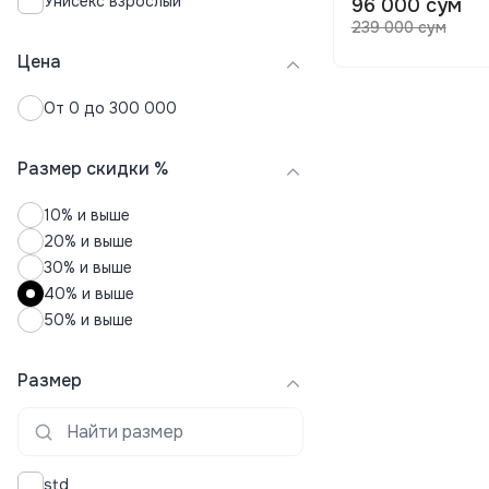
Унисекс взрослый
96 000 сум
Сумки
239 000 сум
Термоноски
Чемоданы
Цена
Чехлы для чемоданов
От 0 до 300 000
Шапки
Шарфы
Размер скидки %
10% и выше
20% и выше
30% и выше
40% и выше
50% и выше
Размер
std