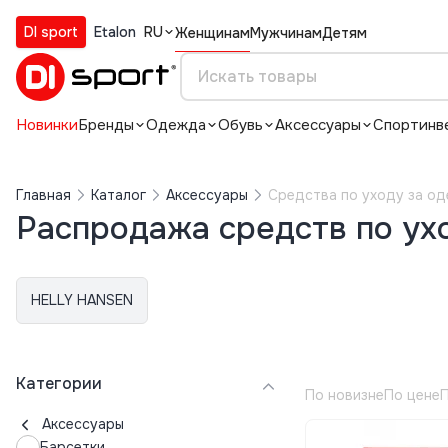
DI sport
Etalon
RU
Женщинам
Мужчинам
Детям
Новинки
Бренды
Одежда
Обувь
Аксессуары
Спортинв
Главная
Каталог
Аксессуары
Средства по уходу за о
Распродажа средств по ух
HELLY HANSEN
Категории
По новизне
По цене
П
Аксессуары
Барсетки