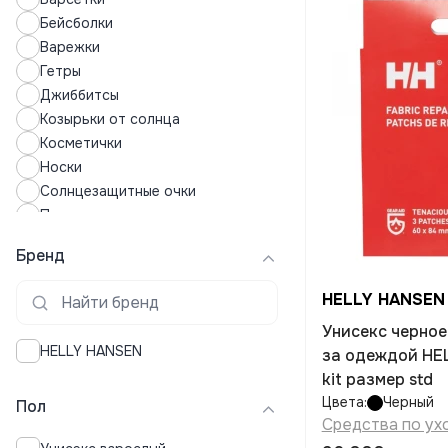
Бейсболки
Варежки
Гетры
Джиббитсы
Козырьки от солнца
Косметички
Носки
Солнцезащитные очки
Панамы
Перчатки
Бренд
Подушки для сна
Полотенца
HELLY HANSEN
Ремни
Унисекс черное
Рюкзаки
HELLY HANSEN
за одеждой HE
Спортивные часы
kit размер std
Средства по уходу за обувью
Цвета:
Черный
Пол
Средства по уходу за одеждой
Средства по ух
Стельки для обуви