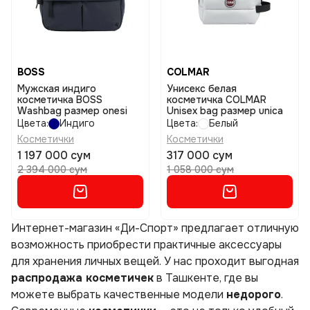
BOSS
COLMAR
Мужская индиго
Унисекс белая
косметичка BOSS
косметичка COLMAR
Washbag размер onesi
Unisex bag размер unica
Цвета:
Индиго
Цвета:
Белый
Косметички
Косметички
1 197 000 сум
317 000 сум
2 394 000 сум
1 058 000 сум
Интернет-магазин «Ди-Спорт» предлагает отличную
возможность приобрести практичные аксессуары
для хранения личных вещей. У нас проходит выгодная
распродажа косметичек
в Ташкенте, где вы
можете выбрать качественные модели
недорого
.