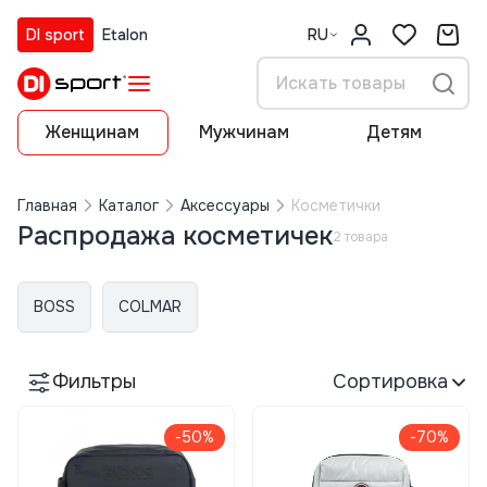
DI sport
Etalon
RU
Женщинам
Мужчинам
Детям
Главная
Каталог
Аксессуары
Косметички
Распродажа косметичек
2 товара
BOSS
COLMAR
Фильтры
Сортировка
-50%
-70%