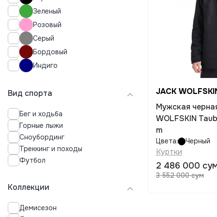
Зеленый
Розовый
Серый
Бордовый
Индиго
JACK WOLFSKI
Вид спорта
Мужская черна
Бег и ходьба
WOLFSKIN Taube
Горные лыжи
m
Сноубординг
Цвета:
Черный
Треккинг и походы
Куртки
Футбол
2 486 000 су
3 552 000 сум
Коллекции
Демисезон