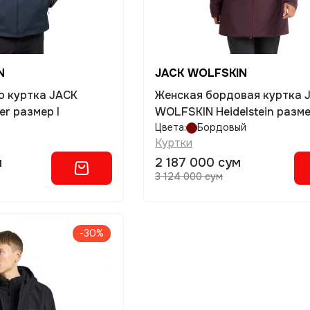
N
JACK WOLFSKIN
о куртка JACK
Женская бордовая куртка 
r размер l
WOLFSKIN Heidelstein разм
Цвета:
Бордовый
Куртки
м
2 187 000 сум
3 124 000 сум
-30%