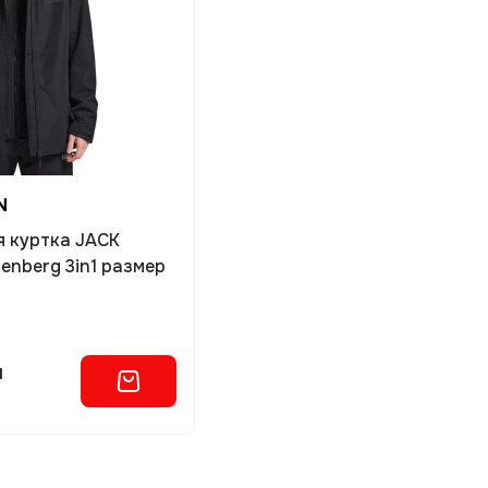
N
я куртка JACK
nberg 3in1 размер
м