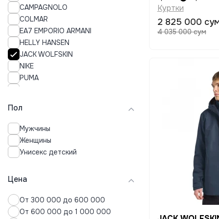
CAMPAGNOLO
Куртки
Нижнее белье
COLMAR
2 825 000 су
Пальто
EA7 EMPORIO ARMANI
4 035 000 сум
Пижамы
HELLY HANSEN
Плавки
JACK WOLFSKIN
Платья
NIKE
Поло
PUMA
Пуховики
QUIKSILVER
Рубашки
ROXY
Свитера
Пол
SPYDER
Свитшоты
SUPERDRY
Спортивные костюмы
Мужчины
UNDER ARMOUR
Термобелье
Женщины
Толстовки
Унисекс детский
Топы
Футболки
Цена
Хиджабы
Худи
От 300 000 до 600 000
Шорты
От 600 000 до 1 000 000
JACK WOLFSKI