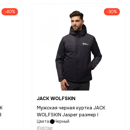
-40%
-30%
JACK WOLFSKIN
CK
Мужская черная куртка JACK
8
WOLFSKIN Jasper размер l
Цвета:
Черный
Куртки