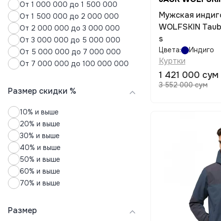
Юбки
От 1 000 000 до 1 500 000
Мужская индиг
От 1 500 000 до 2 000 000
WOLFSKIN Taube
От 2 000 000 до 3 000 000
s
От 3 000 000 до 5 000 000
Цвета:
Индиго
От 5 000 000 до 7 000 000
Куртки
От 7 000 000 до 100 000 000
1 421 000 сум
3 552 000 сум
Размер скидки %
10% и выше
20% и выше
30% и выше
40% и выше
50% и выше
60% и выше
70% и выше
Размер