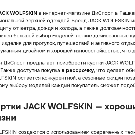
ACK WOLFSKIN
в интернет-магазине ДиСпорт в Ташке
циональной верхней одеждой. Бренд JACK WOLFSKIN и
иту от ветра, дождя и холода, а также долговечность
лен большой выбор моделей: лёгкие демисезонные кур
изделия для прогулок, путешествий и активного отды
уманным дизайном и хорошей износостойкостью, что д
н ДиСпорт предлагает приобрести куртки JACK WOL
 Также доступна покупка
в рассрочку
, что делает об
SKIN остаётся конкурентной, а сезонные скидки позв
ому выбору моделей каждый покупатель сможет подобр
уртки JACK WOLFSKIN — хороши
изни
FSKIN создаются с использованием современных техн