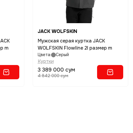
JACK WOLFSKIN
JACK
Мужская серая куртка JACK
ер m
WOLFSKIN Flowline 2l размер m
Цвета:
Серый
Куртки
3 389 000 сум
4 842 000 сум