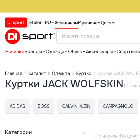
DI sport
Etalon
RU
Женщинам
Мужчинам
Детям
Новинки
Бренды
Одежда
Обувь
Аксессуары
Спортинв
Главная
Каталог
Одежда
Куртки
Куртки JACK WOLF
Куртки JACK WOLFSKIN
10 тов
ADIDAS
BOSS
CALVIN KLEIN
CAMPAGNOLO
Категории
По новизне
По цене
П