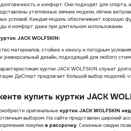
олговечность и комфорт. Они подходят для спорта, а
едставлены утеплённые зимние модели, лёгкие ветров
ных условий. Каждая модель обеспечивает хорошую фу
ды и комфорт даже при длительном использовании.
урток JACK WOLFSKIN:
тво материалов, стойких к износу и погодным условия
и универсальный дизайн, подходящий для любого стиля
характеристикам куртки JACK WOLFSKIN служат долго
тации. ДиСпорт предлагает большой выбор моделей, ч
кенте купить куртки JACK WOL
приобрести оригинальные
куртки JACK WOLFSKIN не
тличным выбором. На сайте представлен широкий ассо
формления покупки
в рассрочку
. Сезонные скидки поз