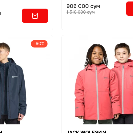
906 000 сум
1 510 000 сум
м
-60%
N
JACK WOLFSKIN