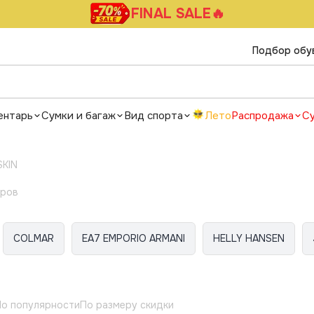
FINAL SALE🔥
Подбор обу
ентарь
Сумки и багаж
Вид спорта
Лето
Распродажа
С
SKIN
аров
COLMAR
EA7 EMPORIO ARMANI
HELLY HANSEN
о популярности
По размеру скидки