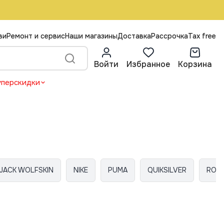
ви
Ремонт и сервис
Наши магазины
Доставка
Рассрочка
Tax free
Войти
Избранное
Корзина
уперскидки
JACK WOLFSKIN
NIKE
PUMA
QUIKSILVER
ROX