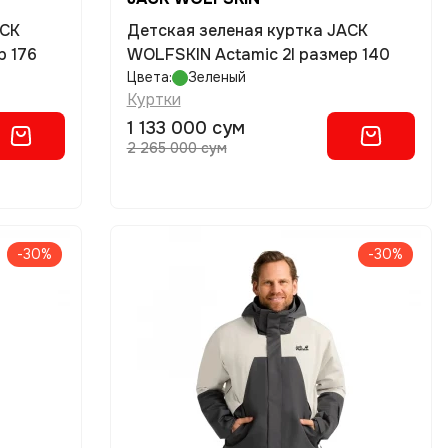
ACK
Детская зеленая куртка JACK
р 176
WOLFSKIN Actamic 2l размер 140
Цвета:
Зеленый
Куртки
1 133 000 сум
2 265 000 сум
-30%
-30%