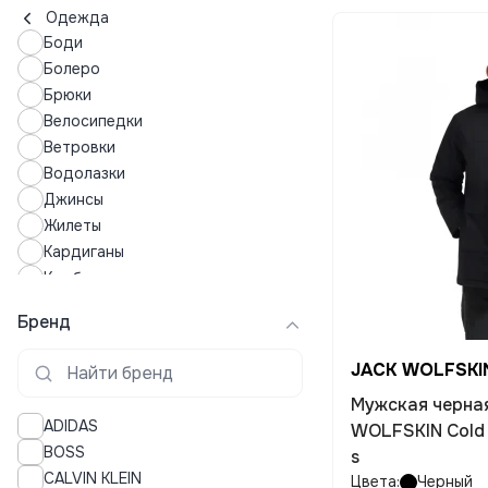
Одежда
Боди
Болеро
Брюки
Велосипедки
Ветровки
Водолазки
Джинсы
Жилеты
Кардиганы
Комбинезоны
Кофты
Бренд
Купальники
Купальные костюмы
JACK WOLFSKI
Куртки
Мужская черна
Леггинсы
ADIDAS
WOLFSKIN Cold
Лонгсливы
BOSS
s
Лосины
CALVIN KLEIN
Цвета:
Черный
Майки