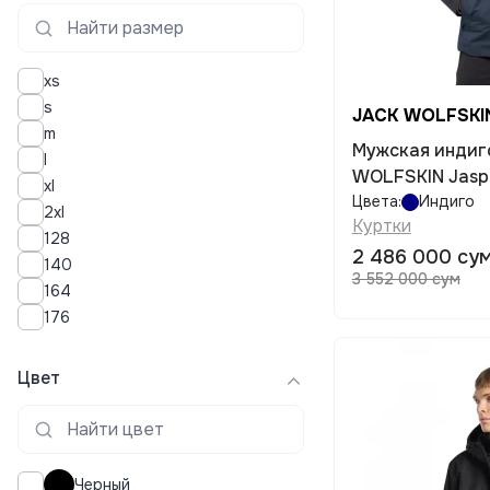
xs
s
JACK WOLFSKI
m
Мужская индиг
l
WOLFSKIN Jaspe
xl
Цвета:
Индиго
2xl
Куртки
128
2 486 000 су
140
3 552 000 сум
164
176
Цвет
Черный