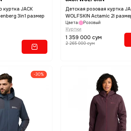
о куртка JACK
Детская розовая куртка J
nberg 3in1 размер
WOLFSKIN Actamic 2l разме
Цвета:
Розовый
Куртки
1 359 000 сум
2 265 000 сум
-30%