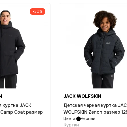
-30%
N
JACK WOLFSKIN
я куртка JACK
Детская черная куртка JA
 Camp Coat размер
WOLFSKIN Zenon размер 12
Цвета:
Черный
Куртки