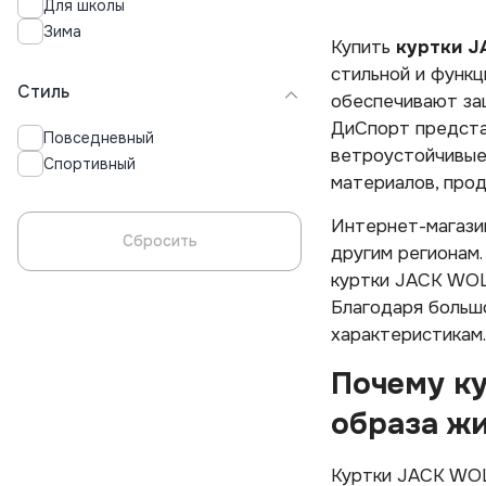
Для школы
Зима
Купить
куртки J
стильной и функ
Стиль
обеспечивают защ
ДиСпорт представ
Повседневный
ветроустойчивые 
Спортивный
материалов, прод
Интернет-магази
Сбросить
другим регионам.
куртки JACK WOLF
Благодаря больш
характеристикам.
Почему к
образа ж
Куртки JACK WOL