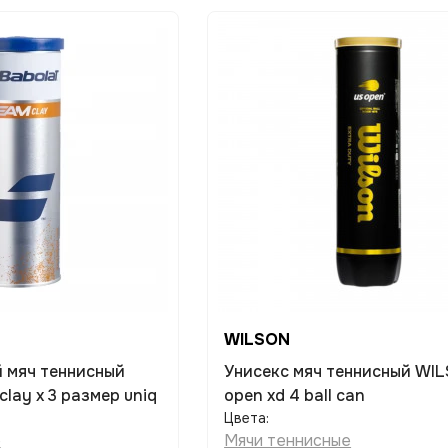
WILSON
 мяч теннисный
Унисекс мяч теннисный WILSON Us
lay x 3 размер uniq
open xd 4 ball can
Цвета:
е
Мячи теннисные