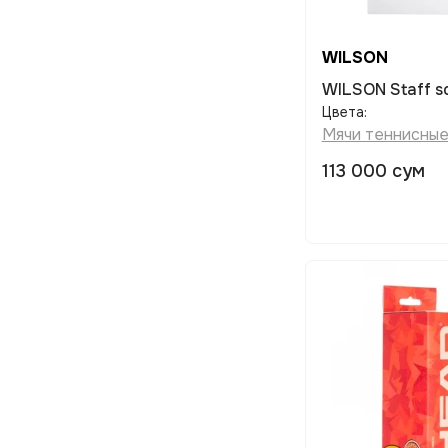
Сумки для тенниса
Теннисные струны
Утяжелители для теннисной
WILSON
ракетки
WILSON Staff sq
Чехлы для горных лыж
Цвета:
Чехлы для теннисных ракеток
Мячи теннисны
Шапочки для плавания
113 000 сум
Шлемы велосипедные
Шлемы горнолыжные