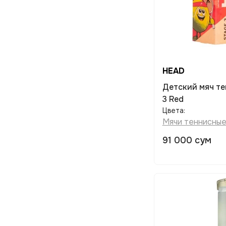
HEAD
Детский мяч теннисный HEAD Stage
3 Red
Цвета:
Мячи теннисны
91 000 сум