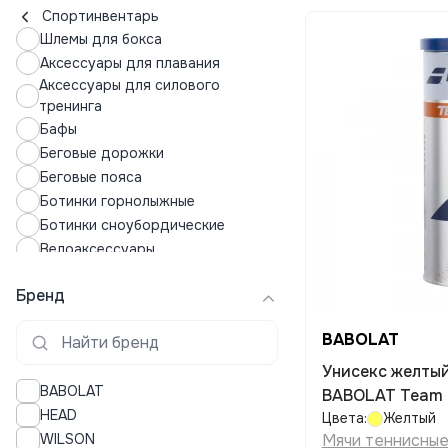
Спортинвентарь
Шлемы для бокса
Аксессуары для плавания
Аксессуары для силового
тренинга
Бафы
Беговые дорожки
Беговые пояса
Ботинки горнолыжные
Ботинки сноубордические
Велоаксессуары
Велоперчатки
Бренд
Велосипеды
Виброгасители для ракеток
BABOLAT
Горнолыжные маски
Горнолыжные перчатки
Унисекс желтый
BABOLAT
Горные лыжи
BABOLAT Team c
HEAD
Запчасти для велосипеда
Цвета:
Желтый
WILSON
Мячи теннисны
Инвентарь для тенниса