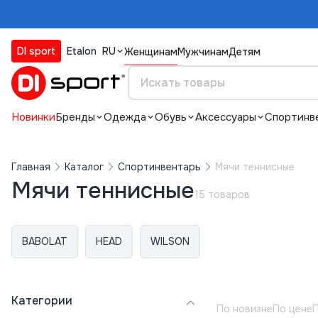
DI sport
Etalon
RU
Женщинам
Мужчинам
Детям
Новинки
Бренды
Одежда
Обувь
Аксессуары
Спортинв
Главная
Каталог
Спортинвентарь
Мячи теннисные
Мячи теннисные
15 товаров
BABOLAT
HEAD
WILSON
Категории
По новизне
По цене
П