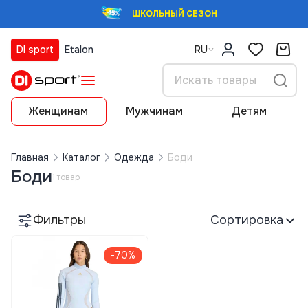
ШКОЛЬНЫЙ СЕЗОН
DI sport
Etalon
RU
Женщинам
Мужчинам
Детям
Главная
Каталог
Одежда
Боди
Боди
1 товар
Фильтры
Сортировка
-70%