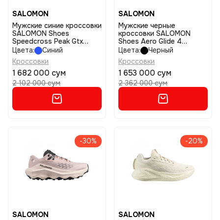
SALOMON
SALOMON
Мужские синие кроссовки
Мужские черные
SALOMON Shoes
кроссовки SALOMON
Speedcross Peak Gtx
Shoes Aero Glide 4
размер 11
размер 7,5
Цвета:
Синий
Цвета:
Черный
Кроссовки
Кроссовки
1 682 000 сум
1 653 000 сум
2 102 000 сум
2 362 000 сум
-30%
-20%
SALOMON
SALOMON