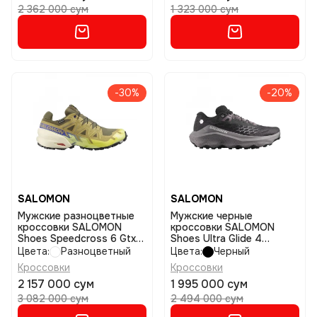
2 362 000 сум
1 323 000 сум
-30%
-20%
SALOMON
SALOMON
Мужские разноцветные
Мужские черные
кроссовки SALOMON
кроссовки SALOMON
Shoes Speedcross 6 Gtx
Shoes Ultra Glide 4
размер 9
размер 9
Цвета:
Разноцветный
Цвета:
Черный
Кроссовки
Кроссовки
2 157 000 сум
1 995 000 сум
3 082 000 сум
2 494 000 сум