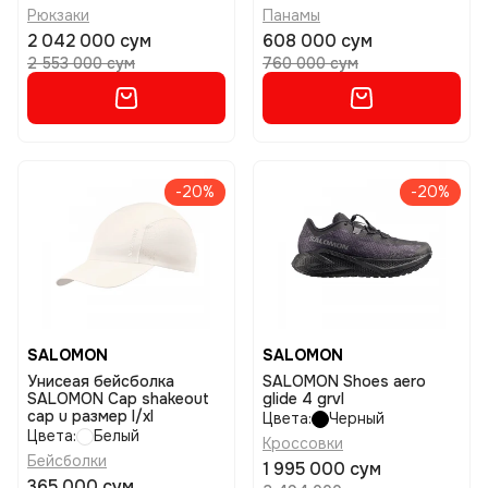
Рюкзаки
Панамы
2 042 000 сум
608 000 сум
2 553 000 сум
760 000 сум
-20%
-20%
SALOMON
SALOMON
Унисеая бейсболка
SALOMON Shoes aero
SALOMON Cap shakeout
glide 4 grvl
cap u размер l/xl
Цвета:
Черный
Цвета:
Белый
Кроссовки
Бейсболки
1 995 000 сум
365 000 сум