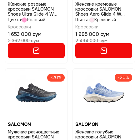
Женские розовые
Женские кремовые
кроссовки SALOMON
кроссовки SALOMON
Shoes Ultra Glide 4 W
Shoes Aero Glide 4 W
размер 5
размер 6
Цвета:
Розовый
Цвета:
Кремовый
Кроссовки
Кроссовки
1 653 000 сум
1 995 000 сум
2 362 000 сум
2 494 000 сум
-20%
-20%
SALOMON
SALOMON
Мужские разноцветные
Женские голубые
кроссовки SALOMON
кроссовки SALOMON