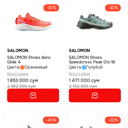
-30%
-30%
SALOMON
SALOMON
SALOMON Shoes Aero
SALOMON Shoes
Glide 4
Speedcross Peak Gtx W
Цвета:
Оранжевый
Цвета:
Голубой
Кроссовки
Кроссовки
1 653 000 сум
1 471 000 сум
2 362 000 сум
2 102 000 сум
-40%
-20%