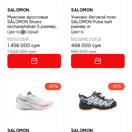
SALOMON
SALOMON
Мужские кроссовки
Унисекс беговой пояс
SALOMON Shoes
SALOMON Pulse belt
techamphibian 5 размер
размер m
8,5
Цвета:
Серый
Цвета:
Кроссовки
Беговые пояса
1 456 000 сум
468 000 сум
1 820 000 сум
585 000 сум
-30%
-50%
SALOMON
SALOMON