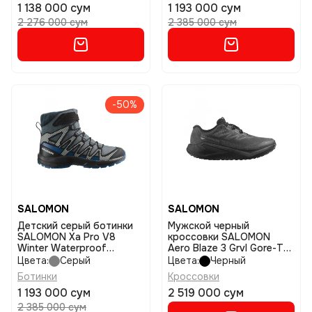
1 138 000 сум
1 193 000 сум
2 276 000 сум
2 385 000 сум
-50%
SALOMON
SALOMON
Детский серый ботинки
Мужской черный
SALOMON Xa Pro V8
кроссовки SALOMON
Winter Waterproof
Aero Blaze 3 Grvl Gore-Tex
размер 31
размер 10
Цвета:
Серый
Цвета:
Черный
Ботинки
Кроссовки
1 193 000 сум
2 519 000 сум
2 385 000 сум