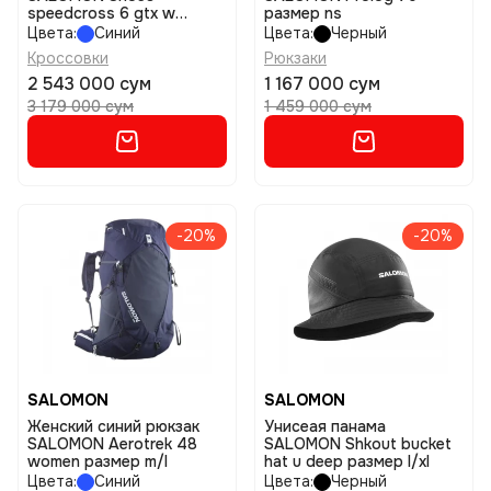
speedcross 6 gtx w
размер ns
размер 6
Цвета:
Синий
Цвета:
Черный
Кроссовки
Рюкзаки
2 543 000 сум
1 167 000 сум
3 179 000 сум
1 459 000 сум
-20%
-20%
SALOMON
SALOMON
Женский синий рюкзак
Унисеая панама
SALOMON Aerotrek 48
SALOMON Shkout bucket
women размер m/l
hat u deep размер l/xl
Цвета:
Синий
Цвета:
Черный