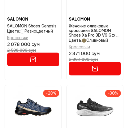
SALOMON
SALOMON
SALOMON Shoes Genesis
Женские оливковые
кроссовки SALOMON
Цвета:
Разноцветный
Shoes Xa Pro 3D V9 Gtx W
Кроссовки
размер 6
Цвета:
Оливковый
2 078 000 сум
Кроссовки
2 598 000 сум
2 371 000 сум
2 964 000 сум
-20%
-30%