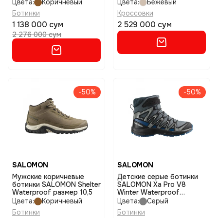
размер 4,5
Цвета:
Коричневый
Цвета:
Бежевый
Ботинки
Кроссовки
1 138 000 сум
2 529 000 сум
2 276 000 сум
-50%
-50%
SALOMON
SALOMON
Мужские коричневые
Детские серые ботинки
ботинки SALOMON Shelter
SALOMON Xa Pro V8
Waterproof размер 10,5
Winter Waterproof
размер 36
Цвета:
Коричневый
Цвета:
Серый
Ботинки
Ботинки