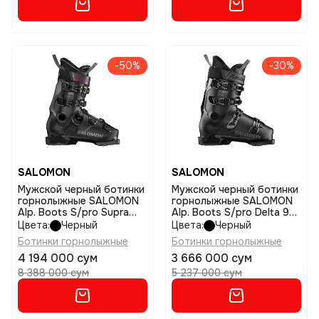
-50%
-30%
SALOMON
SALOMON
Мужской черный ботинки
Мужской черный ботинки
горнолыжные SALOMON
горнолыжные SALOMON
Alp. Boots S/pro Supra
Alp. Boots S/pro Delta 90
Boa 100 Gw размер
Gw размер 29/29,5
Цвета:
Черный
Цвета:
Черный
25/25,5
Ботинки горнолыжные
Ботинки горнолыжные
4 194 000 сум
3 666 000 сум
8 388 000 сум
5 237 000 сум