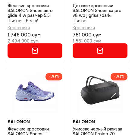
Женские кроссовки
Детские кроссовки
SALOMON Shoes aero
SALOMON Shoes xa pro
glide 4 w размер 5,5
v8 wp j grisai/dark
b/turme размер 30
Цвета:
Белый
Цвета:
Кроссовки
Кроссовки
1 746 000 сум
781 000 сум
2 494 000 сум
1 561 000 сум
-20%
-20%
SALOMON
SALOMON
Женские кроссовки
Унисекс черный рюкзак
SALOMON Shoes
SALOMON Prolog 70