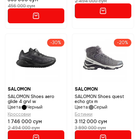
2 494 000 сум
456 000 сум
-30%
-20%
SALOMON
SALOMON
SALOMON Shoes aero
SALOMON Shoes quest
glide 4 grvl w
echo gtx m
Цвета:
Черный
Цвета:
Серый
Кроссовки
Ботинки
1 746 000 сум
3 112 000 сум
2 494 000 сум
3 890 000 сум