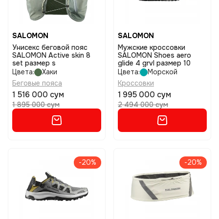
SALOMON
SALOMON
Унисекс беговой пояс
Мужские кроссовки
SALOMON Active skin 8
SALOMON Shoes aero
set размер s
glide 4 grvl размер 10
Цвета:
Хаки
Цвета:
Морской
Беговые пояса
Кроссовки
1 516 000 сум
1 995 000 сум
1 895 000 сум
2 494 000 сум
-20%
-20%