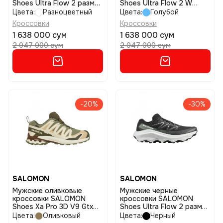
Shoes Ultra Flow 2 размер
Shoes Ultra Flow 2 W
8,5
размер 5
Цвета:
Разноцветный
Цвета:
Голубой
Кроссовки
Кроссовки
1 638 000 сум
1 638 000 сум
2 047 000 сум
2 047 000 сум
-20%
-30%
SALOMON
SALOMON
Мужские оливковые
Мужские черные
кроссовки SALOMON
кроссовки SALOMON
Shoes Xa Pro 3D V9 Gtx
Shoes Ultra Flow 2 размер
размер 9
9
Цвета:
Оливковый
Цвета:
Черный