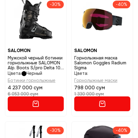
-30%
-40%
SALOMON
SALOMON
Мужской черный ботинки
Горнолыжная маска
горнолыжные SALOMON
Salomon Goggles Radium
Alp. Boots S/pro Delta 100
Sigma
Gw размер 28/28,5
Цвета:
Черный
Цвета:
Ботинки горнолыжные
Горнолыжные маски
4 237 000 сум
798 000 сум
6 053 000 сум
1 330 000 сум
-30%
-40%