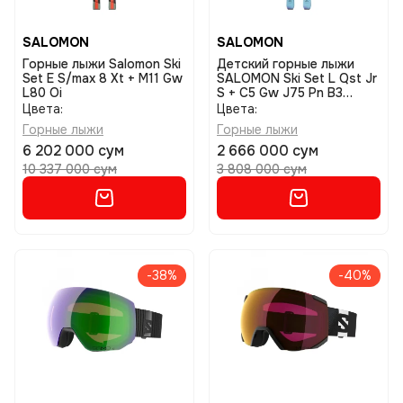
SALOMON
SALOMON
Горные лыжи Salomon Ski
Детский горные лыжи
Set E S/max 8 Xt + M11 Gw
SALOMON Ski Set L Qst Jr
L80 Oi
S + C5 Gw J75 Pn B3
размер 120
Цвета:
Цвета:
Горные лыжи
Горные лыжи
6 202 000 сум
2 666 000 сум
10 337 000 сум
3 808 000 сум
-38%
-40%