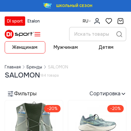
ШКОЛЬНЫЙ СЕЗОН
DI sport
Etalon
RU
Женщинам
Мужчинам
Детям
Главная
Бренды
SALOMON
SALOMON
184 товара
Фильтры
Сортировка
-20%
-20%