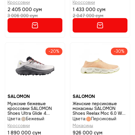
Кроссовки
Кроссовки
2 405 000 сум
1 433 000 сум
3 006 000 сум
2 047 000 сум
-20%
-30%
SALOMON
SALOMON
Мужские бежевые
Женские персиковые
кроссовки SALOMON
мокасины SALOMON
Shoes Ultra Glide 4
Shoes Reelax Moc 6.0 W
размер 8,5
размер 5
Цвета:
Бежевый
Цвета:
Персиковый
Кроссовки
Мокасины
1 890 000 сум
926 000 сум