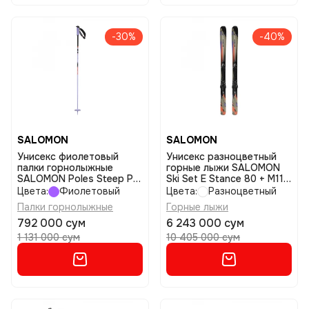
-30%
-40%
SALOMON
SALOMON
Унисекс фиолетовый
Унисекс разноцветный
палки горнолыжные
горные лыжи SALOMON
SALOMON Poles Steep Pro
Ski Set E Stance 80 + M11
S3 размер 105
Gw L80 Kel размер 177
Цвета:
Фиолетовый
Цвета:
Разноцветный
Палки горнолыжные
Горные лыжи
792 000 сум
6 243 000 сум
1 131 000 сум
10 405 000 сум