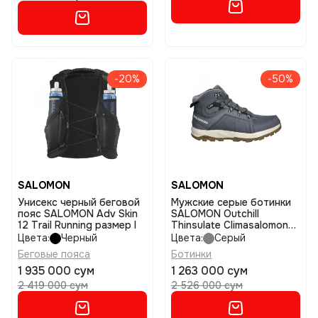
-20%
-50%
SALOMON
SALOMON
Унисекс черный беговой
Мужские серые ботинки
пояс SALOMON Adv Skin
SALOMON Outchill
12 Trail Running размер l
Thinsulate Climasalomon
размер 10,5
Цвета:
Черный
Цвета:
Серый
Беговые пояса
Ботинки
1 935 000 сум
1 263 000 сум
2 419 000 сум
2 526 000 сум