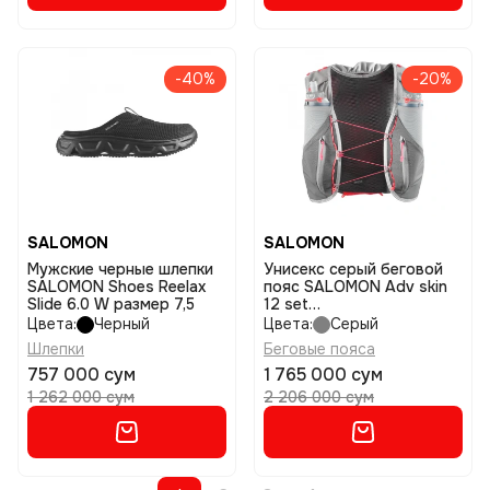
-40%
-20%
SALOMON
SALOMON
Мужские черные шлепки
Унисекс серый беговой
SALOMON Shoes Reelax
пояс SALOMON Adv skin
Slide 6.0 W размер 7,5
12 set
castelrock/alloy/neon fl
Цвета:
Черный
Цвета:
Серый
размер l
Шлепки
Беговые пояса
757 000 сум
1 765 000 сум
1 262 000 сум
2 206 000 сум