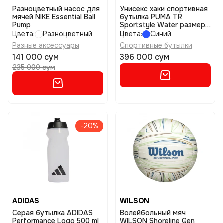
Разноцветный насос для
Унисекс хаки спортивная
мячей NIKE Essential Ball
бутылка PUMA TR
Pump
Sportstyle Water размер
osfa
Цвета:
Разноцветный
Цвета:
Синий
Разные аксессуары
Спортивные бутылки
141 000 сум
396 000 сум
235 000 сум
-20%
ADIDAS
WILSON
Серая бутылка ADIDAS
Волейбольный мяч
Performance Logo 500 ml
WILSON Shoreline Gen