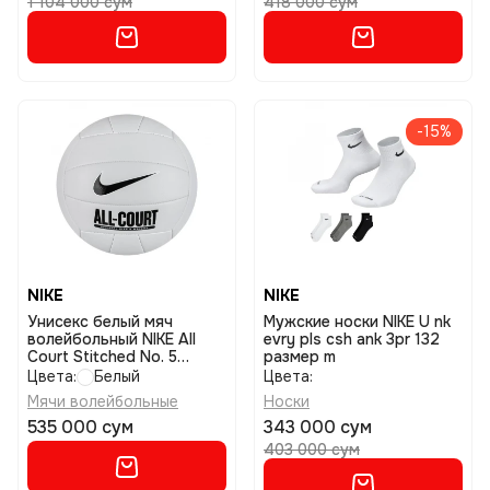
1 104 000 сум
418 000 сум
-15%
NIKE
NIKE
Унисекс белый мяч
Мужские носки NIKE U nk
волейбольный NIKE All
evry pls csh ank 3pr 132
Court Stitched No. 5
размер m
размер 5
Цвета:
Белый
Цвета:
Мячи волейбольные
Носки
535 000 сум
343 000 сум
403 000 сум