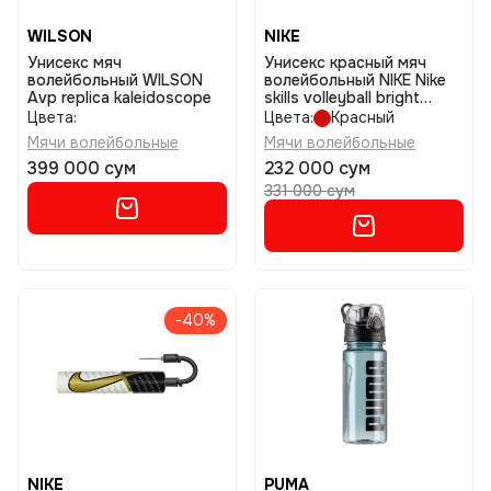
WILSON
NIKE
Унисекс мяч
Унисекс красный мяч
волейбольный WILSON
волейбольный NIKE Nike
Avp replica kaleidoscope
skills volleyball bright
размер 3
Цвета:
Цвета:
Красный
Мячи волейбольные
Мячи волейбольные
399 000 сум
232 000 сум
331 000 сум
-40%
NIKE
PUMA