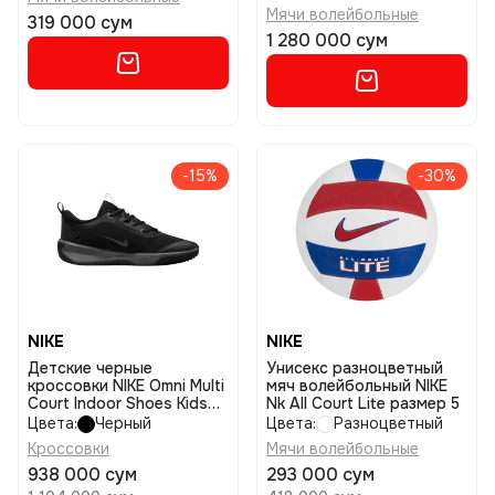
Мячи волейбольные
319 000 сум
1 280 000 сум
-15%
-30%
NIKE
NIKE
Детские черные
Унисекс разноцветный
кроссовки NIKE Omni Multi
мяч волейбольный NIKE
Court Indoor Shoes Kids
Nk All Court Lite размер 5
размер 3,5y
Цвета:
Черный
Цвета:
Разноцветный
Кроссовки
Мячи волейбольные
938 000 сум
293 000 сум