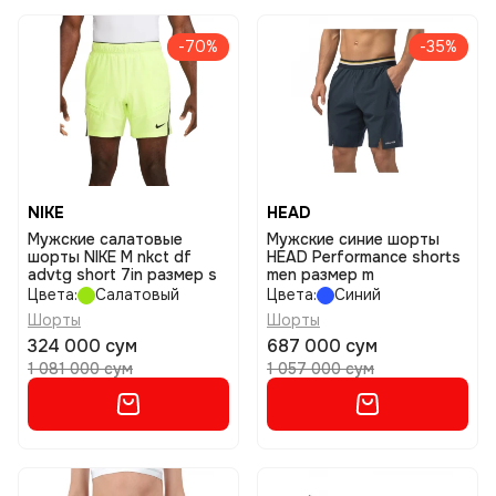
-70%
-35%
NIKE
HEAD
Мужские салатовые
Мужские синие шорты
шорты NIKE M nkct df
HEAD Performance shorts
advtg short 7in размер s
men размер m
Цвета:
Салатовый
Цвета:
Синий
Шорты
Шорты
324 000 сум
687 000 сум
1 081 000 сум
1 057 000 сум