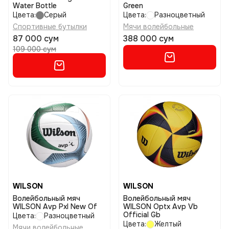
Water Bottle
Green
Цвета:
Серый
Цвета:
Разноцветный
Спортивные бутылки
Мячи волейбольные
87 000 сум
388 000 сум
109 000 сум
WILSON
WILSON
Волейбольный мяч
Волейбольный мяч
WILSON Avp Pxl New Of
WILSON Optx Avp Vb
Official Gb
Цвета:
Разноцветный
Цвета:
Желтый
Мячи волейбольные