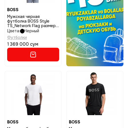
BOSS
Мужская черная
футболка BOSS Style
TS_Network Flag размер
m
Цвета:
Черный
Футболки
1 369 000 сум
BOSS
BOSS