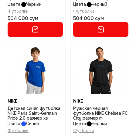
Sport размер l
Цвета:
Черный
Цвета:
Черный
Футболки
Футболки
504 000 сум
504 000 сум
NIKE
NIKE
Детская синяя футболка
Мужская черная
NIKE Paris Saint-Germain
футболка NIKE Chelsea FC
Pride 2.0 размер xs
City размер m
Цвета:
Синий
Цвета:
Черный
Футболки
Футболки