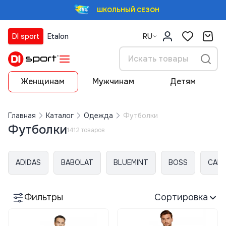
ШКОЛЬНЫЙ СЕЗОН
DI sport
Etalon
RU
Женщинам
Мужчинам
Детям
Главная
Каталог
Одежда
Футболки
Футболки
1412 товаров
ADIDAS
BABOLAT
BLUEMINT
BOSS
CALV
Фильтры
Сортировка