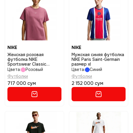
NIKE
NIKE
Женская розовая
Мужская синяя футболка
футболка NIKE
NIKE Paris Saint-Germain
Sportswear Classic
размер xl
размер m
Цвета:
Розовый
Цвета:
Синий
Футболки
Футболки
717 000 сум
2 152 000 сум