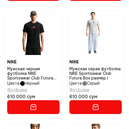
NIKE
NIKE
Мужская черная
Мужская серая футболка
футболка NIKE
NIKE Sportswear Club
Sportswear Club Futura
Futura Box размер l
Box размер l
Цвета:
Черный
Цвета:
Серый
Футболки
Футболки
610 000 сум
610 000 сум