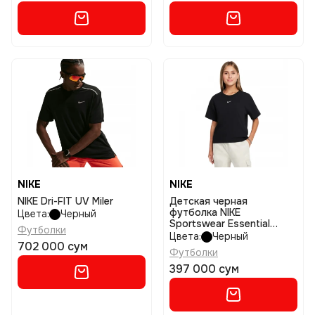
NIKE
NIKE
NIKE Dri-FIT UV Miler
Детская черная
футболка NIKE
Цвета:
Черный
Sportswear Essential
Футболки
размер l
Цвета:
Черный
702 000 сум
Футболки
397 000 сум