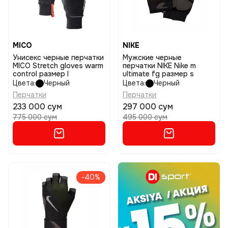
MICO
NIKE
Унисекс черные перчатки
Мужские черные
MICO Stretch gloves warm
перчатки NIKE Nike m
control размер l
ultimate fg размер s
Цвета:
Черный
Цвета:
Черный
Перчатки
Перчатки
233 000 сум
297 000 сум
775 000 сум
495 000 сум
-40%