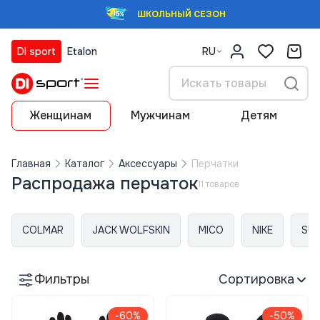
ШКОЛЬНЫЙ СЕЗОН
DI sport
Etalon
RU
Женщинам
Мужчинам
Детям
Главная
Каталог
Аксессуары
Перчатки
Распродажа перчаток
11 товаров
COLMAR
JACK WOLFSKIN
MICO
NIKE
SU
Фильтры
Сортировка
-60%
-50%