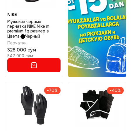
NIKE
Мужские черные
перчатки NIKE Nike m
premium fg размер s
Цвета:
Черный
Перчатки
328 000 сум
547 000 сум
-70%
-40%