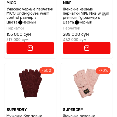
MICO
NIKE
Унисекс черные перчатки
Женские черные
MICO Undergloves warm
перчатки NIKE Nike w gym
control размер s
premium fg размер s
Цвета:
Черный
Цвета:
Черный
Перчатки
Перчатки
155 000 сум
289 000 сум
517 000 сум
482 000 сум
-50%
-70%
SUPERDRY
SUPERDRY
Мужские бордовые
Женские розовые