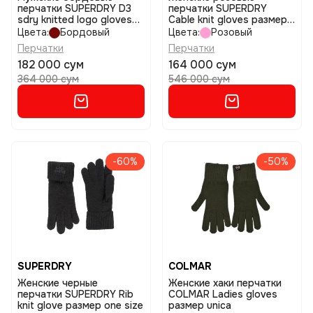
перчатки SUPERDRY D3
перчатки SUPERDRY
sdry knitted logo gloves
Cable knit gloves размер
размер one size
one size
Цвета:
Бордовый
Цвета:
Розовый
Перчатки
Перчатки
182 000 сум
164 000 сум
364 000 сум
546 000 сум
-60%
-50%
SUPERDRY
COLMAR
Женские черные
Женские хаки перчатки
перчатки SUPERDRY Rib
COLMAR Ladies gloves
knit glove размер one size
размер unica