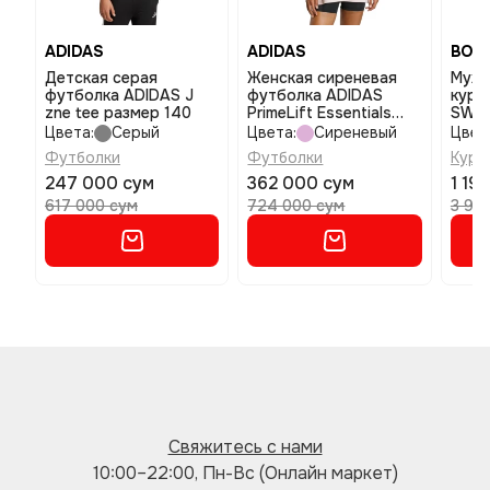
ADIDAS
ADIDAS
BOS
Детская серая
Женская сиреневая
Мужс
футболка ADIDAS J
футболка ADIDAS
курт
zne tee размер 140
PrimeLift Essentials
SW_T
размер s
xxxl
Цвета:
Серый
Цвета:
Сиреневый
Цвет
Футболки
Футболки
Курт
247 000 сум
362 000 сум
1 19
617 000 сум
724 000 сум
3 98
Свяжитесь с нами
10:00–22:00, Пн-Вс (Онлайн маркет)