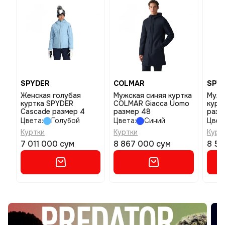
SPYDER
COLMAR
SPY
Женская голубая
Мужская синяя куртка
Мужс
куртка SPYDER
COLMAR Giacca Uomo
курт
Cascade размер 4
размер 48
разм
Цвета:
Голубой
Цвета:
Синий
Цвет
Куртки
Куртки
Курт
7 011 000 сум
8 867 000 сум
8 53