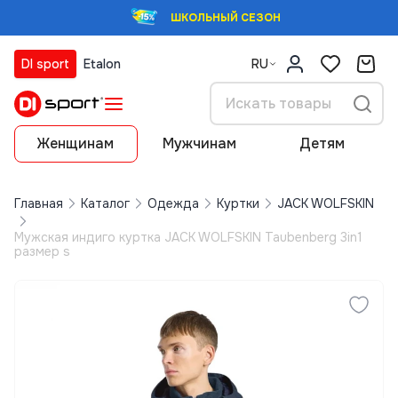
ШКОЛЬНЫЙ СЕЗОН
DI sport
Etalon
RU
Женщинам
Мужчинам
Детям
Главная
Каталог
Одежда
Куртки
JACK WOLFSKIN
Мужская индиго куртка JACK WOLFSKIN Taubenberg 3in1
размер s