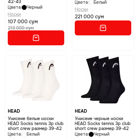
42-43
Цвета:
Белый
Цвета:
Черный
Носки
Носки
221 000 сум
107 000 сум
213 000 сум
HEAD
HEAD
Унисеие белые носки
Унисеие черные носки
HEAD Socks tennis 3p club
HEAD Socks tennis 3p club
short crew размер 39-42
short crew размер 39-42
Цвета:
Белый
Цвета:
Черный