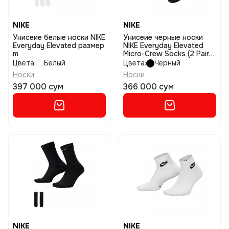
NIKE
NIKE
Унисеие белые носки NIKE
Унисеие черные носки
Everyday Elevated размер
NIKE Everyday Elevated
m
Micro-Crew Socks (2 Pairs)
размер l
Цвета:
Белый
Цвета:
Черный
Носки
Носки
397 000 сум
366 000 сум
NIKE
NIKE