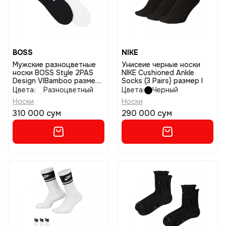
BOSS
NIKE
Мужские разноцветные
Унисеие черные носки
носки BOSS Style 2PAS
NIKE Cushioned Ankle
Design VIBamboo размер
Socks (3 Pairs) размер l
39-42
Цвета:
Разноцветный
Цвета:
Черный
Носки
Носки
310 000 сум
290 000 сум