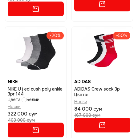
-20%
-50%
NIKE
ADIDAS
NIKE U j ed cush poly ankle
ADIDAS Crew sock 3p
3pr 144
Цвета:
Цвета:
Белый
Носки
Носки
84 000 сум
322 000 сум
167 000 сум
403 000 сум