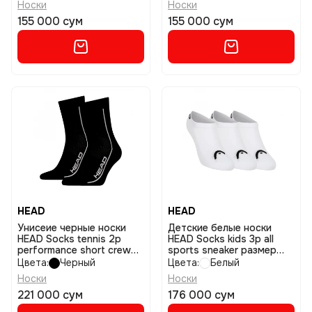
Носки
Носки
155 000 сум
155 000 сум
HEAD
HEAD
Унисеие черные носки
Детские белые носки
HEAD Socks tennis 2p
HEAD Socks kids 3p all
performance short crew
sports sneaker размер
размер 43-46
23-26
Цвета:
Черный
Цвета:
Белый
Носки
Носки
221 000 сум
176 000 сум