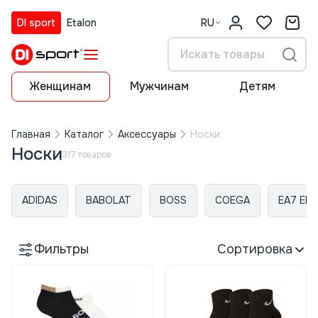
DI sport
Etalon
RU
Женщинам
Мужчинам
Детям
Главная
Каталог
Аксессуары
Носки
Носки
317 товаров
ADIDAS
BABOLAT
BOSS
COEGA
EA7 EM
Фильтры
Сортировка