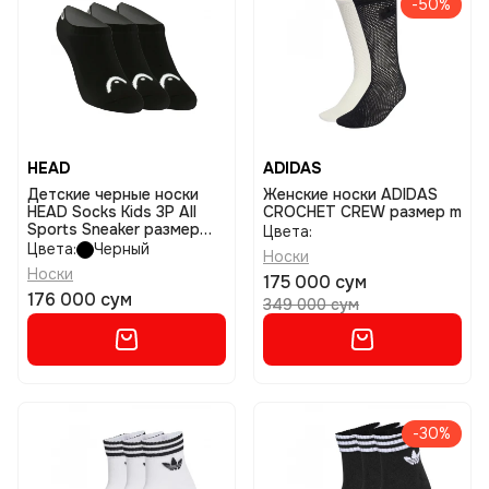
-50%
HEAD
ADIDAS
Детские черные носки
Женские носки ADIDAS
HEAD Socks Kids 3P All
CROCHET CREW размер m
Sports Sneaker размер
Цвета:
27-30
Цвета:
Черный
Носки
Носки
175 000 сум
176 000 сум
349 000 сум
-30%