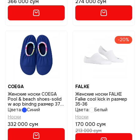
366 000 сум
274 000 сум
-20%
COEGA
FALKE
Женские носки COEGA
Женские носки FALKE
Pool & beach shoes-solid
Falke cool kick in размер
w aop bindng размер 37-
35-36
38
Цвета:
Синий
Цвета:
Белый
Носки
Носки
332 000 сум
170 000 сум
213 000 сум