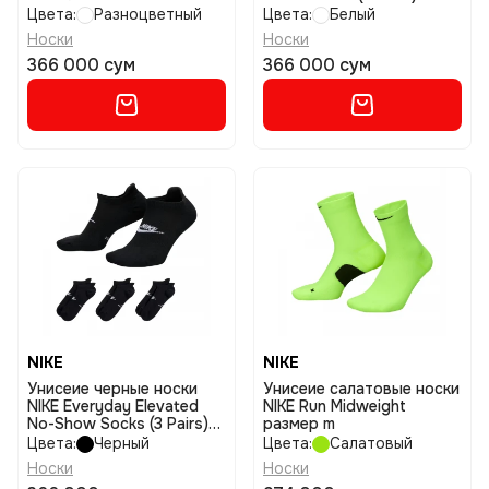
Pack размер m
размер m
Цвета:
Разноцветный
Цвета:
Белый
Носки
Носки
366 000 сум
366 000 сум
NIKE
NIKE
Унисеие черные носки
Унисеие салатовые носки
NIKE Everyday Elevated
NIKE Run Midweight
No-Show Socks (3 Pairs)
размер m
размер l
Цвета:
Черный
Цвета:
Салатовый
Носки
Носки