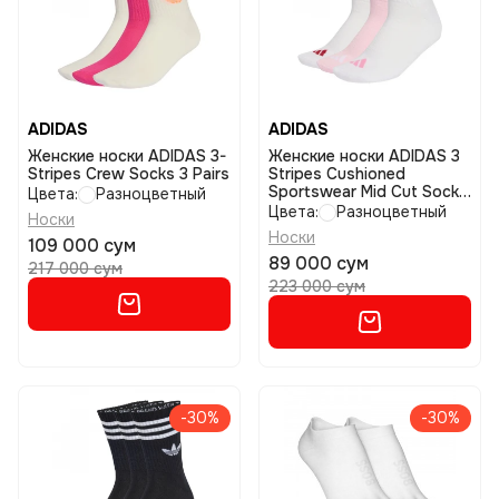
ADIDAS
ADIDAS
Женские носки ADIDAS 3-
Женские носки ADIDAS 3
Stripes Crew Socks 3 Pairs
Stripes Cushioned
Sportswear Mid Cut Socks
Цвета:
Разноцветный
3 Pair
Цвета:
Разноцветный
Носки
Носки
109 000 сум
89 000 сум
217 000 сум
223 000 сум
-30%
-30%