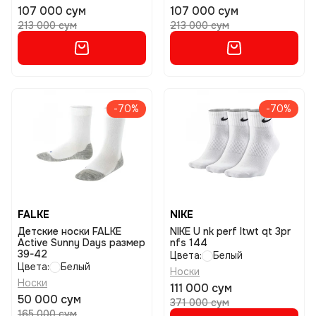
107 000 сум
107 000 сум
213 000 сум
213 000 сум
-70%
-70%
FALKE
NIKE
Детские носки FALKE
NIKE U nk perf ltwt qt 3pr
Active Sunny Days размер
nfs 144
39-42
Цвета:
Белый
Цвета:
Белый
Носки
Носки
111 000 сум
50 000 сум
371 000 сум
165 000 сум