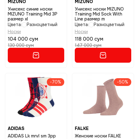
MIZUNO
MIZUNO
Унисекс синие носки
Унисекс носки MIZUNO
MIZUNO Training Mid 3P
Training Mid Sock With
размер xl
Line размер m
Цвета:
Разноцветный
Цвета:
Разноцветный
Носки
Носки
104 000 сум
118 000 сум
130 000 сум
147 000 сум
-70%
-50%
ADIDAS
FALKE
ADIDAS Lk mrvl sm 3pp
Женские носки FALKE