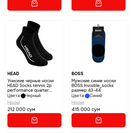
HEAD
BOSS
Унисеие черные носки
Мужские синие носки
HEAD Socks tennis 2p
BOSS Invisible_socks
performance quarter
размер 43-44
размер 35-38
Цвета:
Черный
Цвета:
Синий
Носки
Носки
212 000 сум
415 000 сум