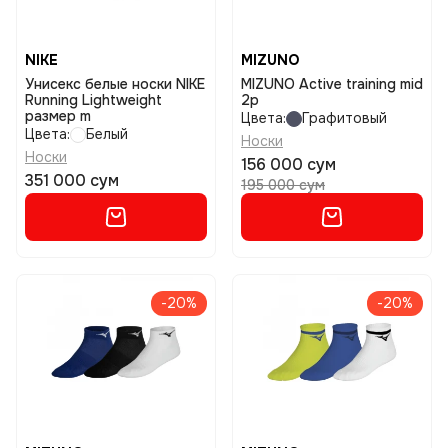
NIKE
MIZUNO
Унисекс белые носки NIKE
MIZUNO Active training mid
Running Lightweight
2p
размер m
Цвета:
Графитовый
Цвета:
Белый
Носки
Носки
156 000 сум
351 000 сум
195 000 сум
-20%
-20%