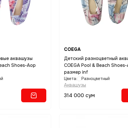
COEGA
евые аквашузы
Детский разноцветный ак
each Shoes-Aop
COEGA Pool & Beach Shoes
размер inf
ый
Цвета:
Разноцветный
Аквашузы
314 000 сум