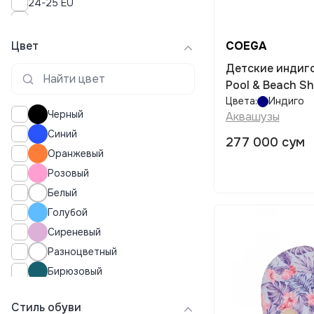
24-25 EU
26-27 EU
28 EU
Цвет
COEGA
31 EU
Детские индиг
36 EU
Pool & Beach S
37 EU
Цвета:
Индиго
37-38 EU
Черный
Аквашузы
39-40 EU
Синий
40 EU
277 000 сум
Оранжевый
41 EU
41-42 EU
Розовый
42 EU
Белый
43-44 EU
Голубой
43 EU
Сиреневый
44 EU
Разноцветный
45-47 EU
Бирюзовый
Индиго
Стиль обуви