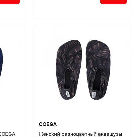
COEGA
 COEGA
Женский разноцветный аквашузы