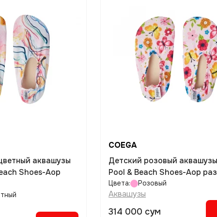
COEGA
цветный аквашузы
Детский розовый аквашуз
each Shoes-Aop
Pool & Beach Shoes-Aop раз
Цвета:
Розовый
Аквашузы
етный
314 000 сум