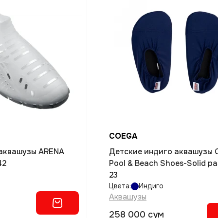
COEGA
 аквашузы ARENA
Детские индиго аквашузы
42
Pool & Beach Shoes-Solid ра
23
Цвета:
Индиго
Аквашузы
258 000 сум