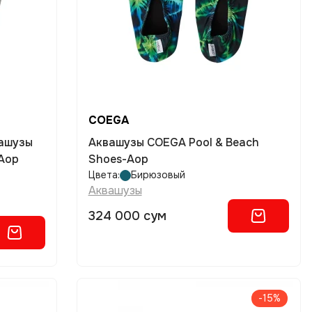
COEGA
вашузы
Аквашузы COEGA Pool & Beach
-Aop
Shoes-Aop
Цвета:
Бирюзовый
Аквашузы
324 000 сум
-15%