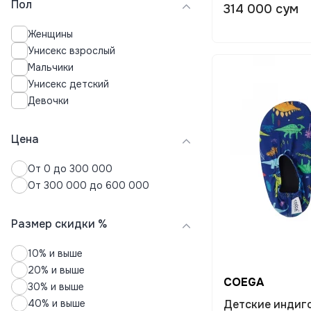
Пол
314 000 сум
Женщины
Унисекс взрослый
Мальчики
Унисекс детский
Девочки
Цена
От 0 до 300 000
От 300 000 до 600 000
Размер скидки %
10% и выше
20% и выше
COEGA
30% и выше
40% и выше
Детские индиг