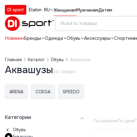
DI sport
Etalon
RU
Женщинам
Мужчинам
Детям
Новинки
Бренды
Одежда
Обувь
Аксессуары
Спортинв
Главная
Каталог
Обувь
Аквашузы
Аквашузы
24 товара
ARENA
COEGA
SPEEDO
Категории
По новизне
По цене
П
Обувь
Аквашузы