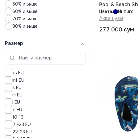
50% и выше
Pool & Beach S
60% и выше
Цвета:
Индиго
Аквашузы
70% и выше
80% и выше
277 000 сум
Размер
xs EU
inf EU
s EU
m EU
l EU
xl EU
10-13
21-23 EU
22-23 EU