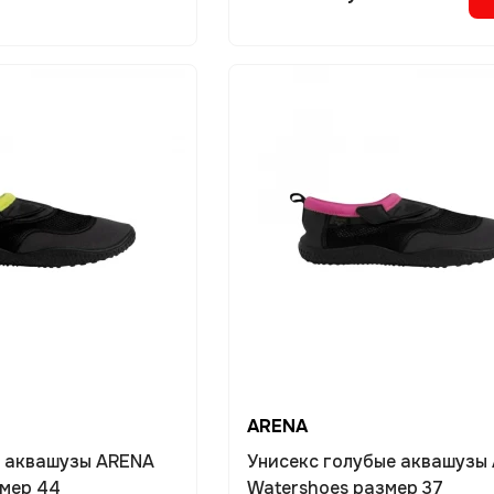
ARENA
е аквашузы ARENA
Унисекс голубые аквашузы
змер 44
Watershoes размер 37