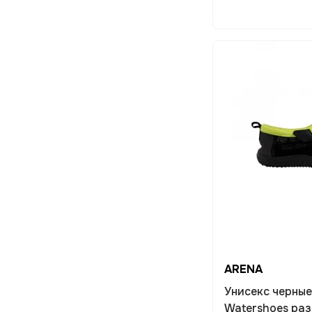
ARENA
Унисекс черны
Watershoes ра