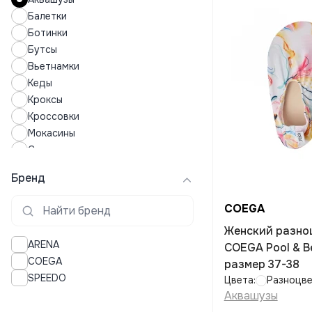
Балетки
Ботинки
Бутсы
Вьетнамки
Кеды
Кроксы
Кроссовки
Мокасины
Сандалии
Сапоги
Бренд
Слипоны
Тапочки
COEGA
Шлепки
Женский разно
ARENA
COEGA Pool & B
COEGA
размер 37-38
SPEEDO
Цвета:
Разноцв
Аквашузы