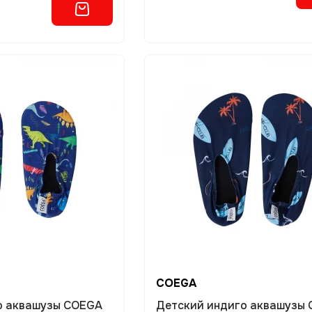
COEGA
о аквашузы COEGA
Детский индиго аквашузы