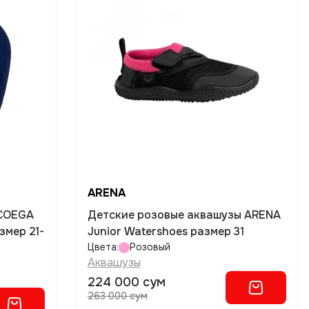
ARENA
 COEGA
Детские розовые аквашузы ARENA
змер 21-
Junior Watershoes размер 31
Цвета:
Розовый
Аквашузы
224 000 сум
263 000 сум