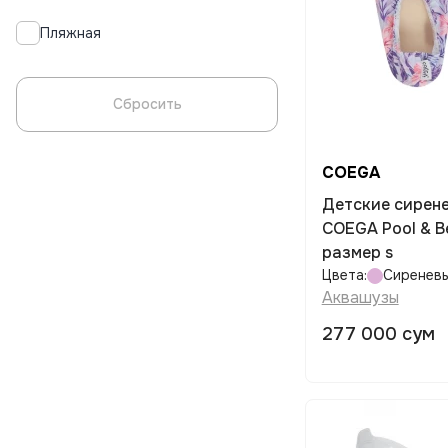
Пляжная
Сбросить
COEGA
Детские сирен
COEGA Pool & B
размер s
Цвета:
Сиренев
Аквашузы
277 000 сум