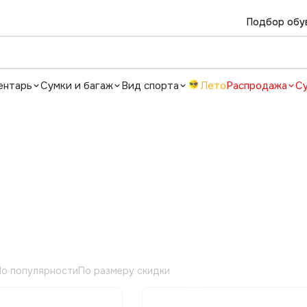
Подбор обу
ентарь
Сумки и багаж
Вид спорта
Лето
Распродажа
С
о популярности
По размеру скидки