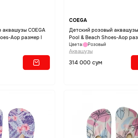
COEGA
о аквашузы COEGA
Детский розовый аквашуз
hoes-Aop размер l
Pool & Beach Shoes-Aop ра
Цвета:
Розовый
Аквашузы
314 000 сум