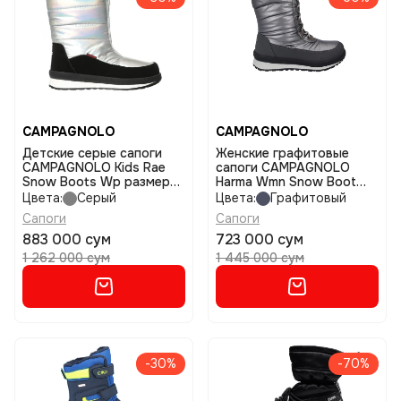
CAMPAGNOLO
CAMPAGNOLO
Детские серые сапоги
Женские графитовые
CAMPAGNOLO Kids Rae
сапоги CAMPAGNOLO
Snow Boots Wp размер
Harma Wmn Snow Boot
28
Wp размер 36
Цвета:
Серый
Цвета:
Графитовый
Сапоги
Сапоги
883 000 сум
723 000 сум
1 262 000 сум
1 445 000 сум
-30%
-70%