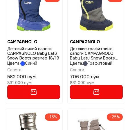
CAMPAGNOLO
CAMPAGNOLO
Детский синий сапоги
Детские графитовые
CAMPAGNOLO Baby Latu
сапоги CAMPAGNOLO
Snow Boots размер 18/19
Baby Latu Snow Boots
размер 18/19
Цвета:
Синий
Цвета:
Графитовый
Сапоги
Сапоги
582 000 сум
706 000 сум
831 000 сум
831 000 сум
-15%
-25%