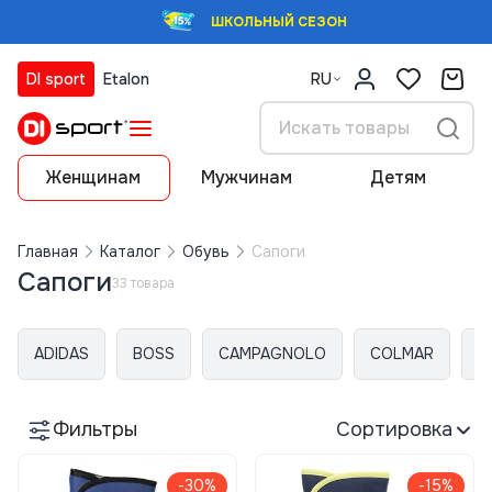
ШКОЛЬНЫЙ СЕЗОН
DI sport
Etalon
RU
Женщинам
Мужчинам
Детям
Главная
Каталог
Обувь
Сапоги
Сапоги
33 товара
ADIDAS
BOSS
CAMPAGNOLO
COLMAR
E
Фильтры
Сортировка
-30%
-15%