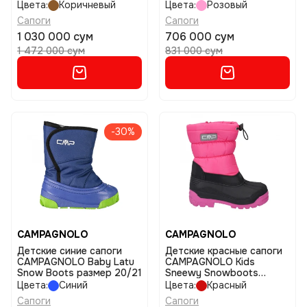
размер 36
22/23
Цвета:
Коричневый
Цвета:
Розовый
Сапоги
Сапоги
1 030 000 сум
706 000 сум
1 472 000 сум
831 000 сум
-30%
CAMPAGNOLO
CAMPAGNOLO
Детские синие сапоги
Детские красные сапоги
CAMPAGNOLO Baby Latu
CAMPAGNOLO Kids
Snow Boots размер 20/21
Sneewy Snowboots
размер 36
Цвета:
Синий
Цвета:
Красный
Сапоги
Сапоги