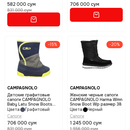
582 000 сум
706 000 сум
831 000 сум
-15%
-20%
CAMPAGNOLO
CAMPAGNOLO
Детские графитовые
Женские черные сапоги
сапоги CAMPAGNOLO
CAMPAGNOLO Harma Wmn
Baby Latu Snow Boots
Snow Boot Wp размер 38
размер 20/21
Цвета:
Графитовый
Цвета:
Черный
Сапоги
Сапоги
706 000 сум
1 245 000 сум
831 000 сум
1 556 000 сум