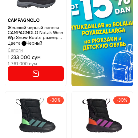
CAMPAGNOLO
Женский черный сапоги
CAMPAGNOLO Notak Wmn
Wp Snow Boots размер
38
Цвета:
Черный
Сапоги
1 233 000 сум
1 761 000 сум
-30%
-30%