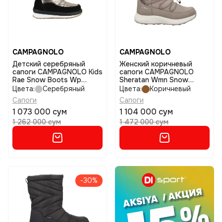
CAMPAGNOLO
CAMPAGNOLO
Детский серебряный
Женский коричневый
сапоги CAMPAGNOLO Kids
сапоги CAMPAGNOLO
Rae Snow Boots Wp
Sheratan Wmn Snow
размер 30
Boots Wp размер 36
Цвета:
Серебряный
Цвета:
Коричневый
Сапоги
Сапоги
1 073 000 сум
1 104 000 сум
1 262 000 сум
1 472 000 сум
-30%