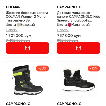
COLMAR
CAMPAGNOLO
Женские бежевые сапоги
Детские малиновые
COLMAR Warmer 2 Mono
сапоги CAMPAGNOLO Kids
Tan размер 38
Sneewy Snowboots
размер 31
Цвета:
Бежевый
Цвета:
Малиновый
Сапоги
Сапоги
1 701 000 сум
767 000 сум
3 402 000 сум
902 000 сум
-30%
-15%
CAMPAGNOLO
CAMPAGNOLO