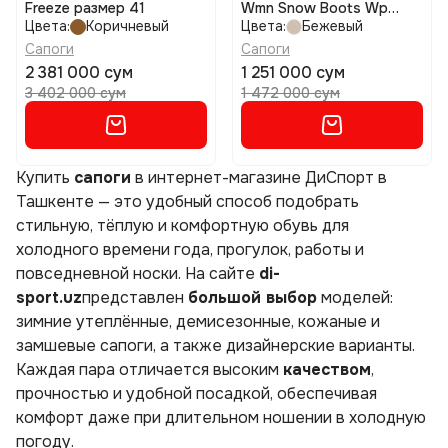
Freeze размер 41
Wmn Snow Boots Wp
размер 37
Цвета:
Коричневый
Цвета:
Бежевый
Сапоги
Сапоги
2 381 000 сум
1 251 000 сум
3 402 000 сум
1 472 000 сум
Купить
сапоги
в интернет-магазине ДиСпорт в
Ташкенте — это удобный способ подобрать
стильную, тёплую и комфортную обувь для
холодного времени года, прогулок, работы и
повседневной носки. На сайте
di-
sport.uz
представлен
большой выбор
моделей:
зимние утеплённые, демисезонные, кожаные и
замшевые сапоги, а также дизайнерские варианты.
Каждая пара отличается высоким
качеством
,
прочностью и удобной посадкой, обеспечивая
комфорт даже при длительном ношении в холодную
погоду.