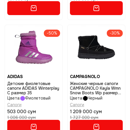
-50%
-30%
ADIDAS
CAMPAGNOLO
Детские фиолетовые
Женские черные сапоги
сапоги ADIDAS Winterplay
CAMPAGNOLO Kayla Wmn
C размер 35
Snow Boots Wp размер
37
Цвета:
Фиолетовый
Цвета:
Черный
Сапоги
Сапоги
503 000 сум
1 209 000 сум
1 006 000 сум
1 727 000 сум