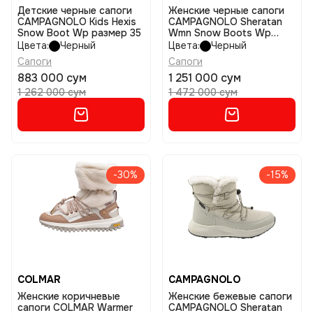
Детские черные сапоги
Женские черные сапоги
CAMPAGNOLO Kids Hexis
CAMPAGNOLO Sheratan
Snow Boot Wp размер 35
Wmn Snow Boots Wp
размер 38
Цвета:
Черный
Цвета:
Черный
Сапоги
Сапоги
883 000 сум
1 251 000 сум
1 262 000 сум
1 472 000 сум
-30%
-15%
COLMAR
CAMPAGNOLO
Женские коричневые
Женские бежевые сапоги
сапоги COLMAR Warmer
CAMPAGNOLO Sheratan