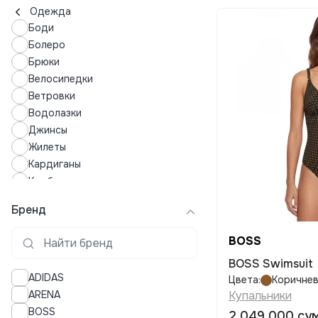
Одежда
Боди
Болеро
Брюки
Велосипедки
Ветровки
Водолазки
Джинсы
Жилеты
Кардиганы
Комбинезоны
Кофты
Бренд
Купальники
Купальные костюмы
BOSS
Куртки
BOSS Swimsuit
Леггинсы
ADIDAS
Цвета:
Коричне
Лонгсливы
ARENA
Купальники
Лосины
BOSS
2 049 000 су
Майки