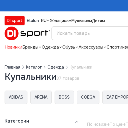
DI sport
Etalon
RU
Женщинам
Мужчинам
Детям
Новинки
Бренды
Одежда
Обувь
Аксессуары
Спортинв
Главная
Каталог
Одежда
Купальники
Купальники
37 товаров
ADIDAS
ARENA
BOSS
COEGA
EA7 EMPOR
Категории
По новизне
По цене
П