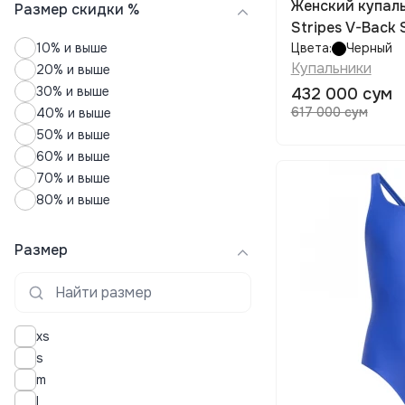
Женский купальник ADIDAS 3-
Юбки
Размер скидки %
Stripes V-Back 
10% и выше
Цвета:
Черный
Купальники
20% и выше
30% и выше
432 000 сум
617 000 сум
40% и выше
50% и выше
60% и выше
70% и выше
80% и выше
Размер
xs
s
m
l