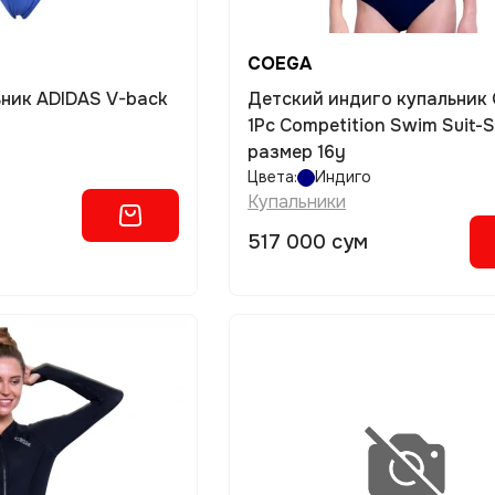
COEGA
Детский индиго купальник
1Pc Competition Swim Suit-S
размер 16y
Цвета:
Индиго
Купальники
517 000 сум