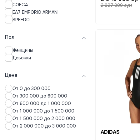
COEGA
2 927 000 сум
Нижнее белье
EA7 EMPORIO ARMANI
Пальто
SPEEDO
Пижамы
Плавки
Пол
Платья
Поло
Женщины
Пуховики
Девочки
Рубашки
Свитера
Свитшоты
Цена
Спортивные костюмы
От 0 до 300 000
Термобелье
От 300 000 до 600 000
Толстовки
От 600 000 до 1 000 000
Топы
От 1 000 000 до 1 500 000
Футболки
От 1 500 000 до 2 000 000
Хиджабы
От 2 000 000 до 3 000 000
Худи
ADIDAS
Шорты