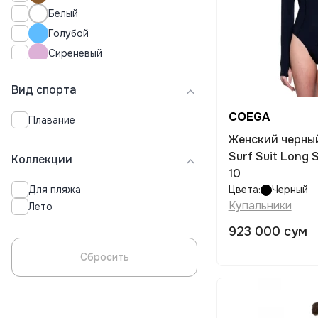
14-15
Белый
16
Голубой
16y
Сиреневый
18
32
Сливовый
34
Вид спорта
Разноцветный
36
Кремовый
COEGA
Плавание
38
Индиго
Женский черны
40
Surf Suit Long 
42
Коллекции
10
44
Для пляжа
Цвета:
Черный
46
Купальники
Лето
48
116
923 000 сум
128
Сбросить
140
152
164