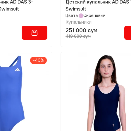
Детский купальник ADIDAS V-back
Swimsuit
Swimsuit
Цвета:
Сиреневый
Купальники
251 000 сум
419 000 сум
-40%