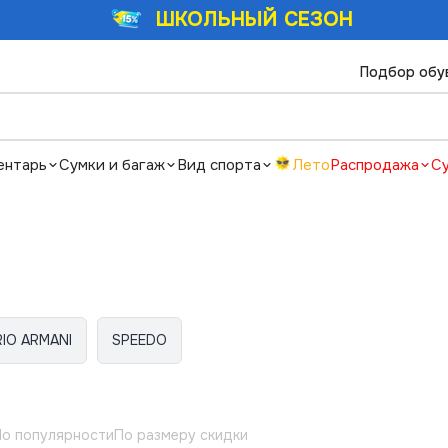
ШКОЛЬНЫЙ СЕЗОН
Подбор обу
ентарь
Сумки и багаж
Вид спорта
Лето
Распродажа
С
IO ARMANI
SPEEDO
о популярности
По размеру скидки