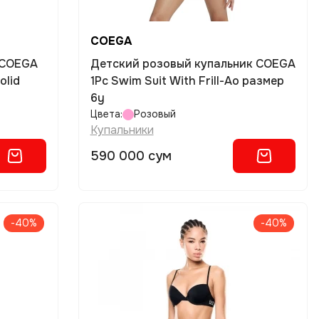
COEGA
 COEGA
Детский розовый купальник COEGA
olid
1Pc Swim Suit With Frill-Ao размер
6y
Цвета:
Розовый
Купальники
590 000 сум
-40%
-40%