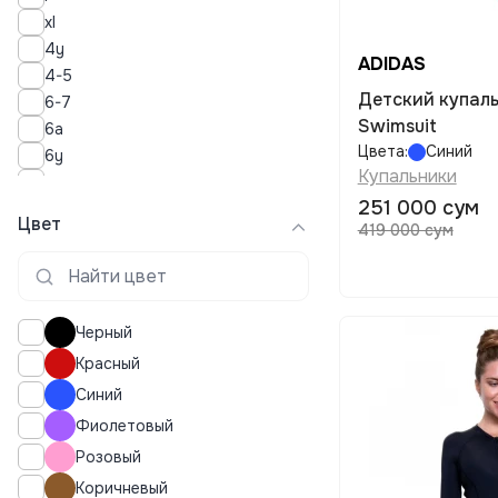
xl
4y
ADIDAS
4-5
Детский купальник ADIDAS V-back
6-7
Swimsuit
6a
Цвета:
Синий
6y
Купальники
8
251 000 сум
8-9
Цвет
419 000 сум
10a
10-11
10
12a
Черный
12y
Красный
12-13
Синий
12
14
Фиолетовый
14a
Розовый
14y
Коричневый