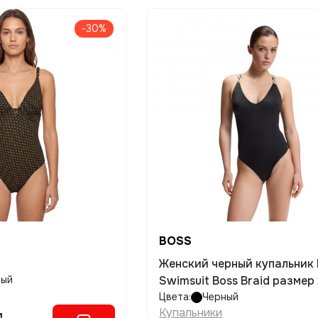
-30%
BOSS
Женский черный купальник
вый
Swimsuit Boss Braid размер 
Цвета:
Черный
Купальники
м