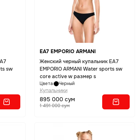
EA7 EMPORIO ARMANI
EA7
Женский черный купальник EA7
ts sw
EMPORIO ARMANI Water sports sw
core active w размер s
Цвета:
Черный
Купальники
895 000 сум
1 491 000 сум